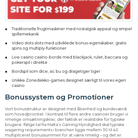
Traditionelle frugtmaskiner med nostalgisk appeal og simpel
spillemekanik
Video slots slots med udviklede bonus-egenskaber, gratis
spins og multiply-funktioner
Live casino casino-borde med blackjack, rulet, baccara og
pokerspil i direkte
Bordspil som dice, sic bu og dragetiger tiger
Unikke Zonedekko-games designet særligt til vores egen
casino
Bonussystem og Promotioner
Vort bonusstruktur er designet med åbenhed og kundeværdi
som hovedprioritet. I kontrast til flere andre casinoer bruger vi
rimelige omsætningskrav, der faktisk er realistiske for typiske
brugere. Ifølge tal fra Malta’s Gaming Myndighed skal typiske
wagering requirements i branchen ligge mellem 30 til 40
multipliceret bonussummen for at være rimelig – og det er