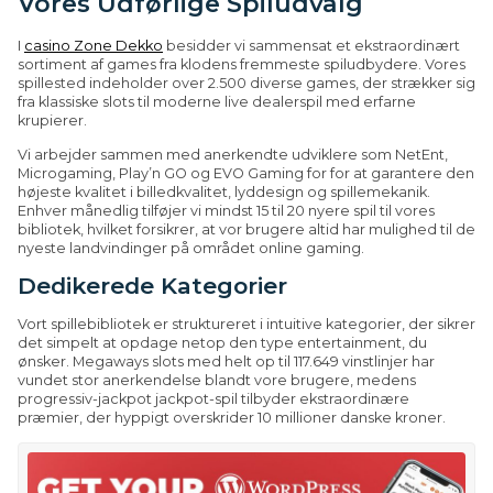
Vores Udførlige Spiludvalg
I
casino Zone Dekko
besidder vi sammensat et ekstraordinært
sortiment af games fra klodens fremmeste spiludbydere. Vores
spillested indeholder over 2.500 diverse games, der strækker sig
fra klassiske slots til moderne live dealerspil med erfarne
krupierer.
Vi arbejder sammen med anerkendte udviklere som NetEnt,
Microgaming, Play’n GO og EVO Gaming for for at garantere den
højeste kvalitet i billedkvalitet, lyddesign og spillemekanik.
Enhver månedlig tilføjer vi mindst 15 til 20 nyere spil til vores
bibliotek, hvilket forsikrer, at vor brugere altid har mulighed til de
nyeste landvindinger på området online gaming.
Dedikerede Kategorier
Vort spillebibliotek er struktureret i intuitive kategorier, der sikrer
det simpelt at opdage netop den type entertainment, du
ønsker. Megaways slots med helt op til 117.649 vinstlinjer har
vundet stor anerkendelse blandt vore brugere, medens
progressiv-jackpot jackpot-spil tilbyder ekstraordinære
præmier, der hyppigt overskrider 10 millioner danske kroner.