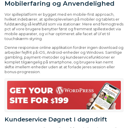
Mobilerfaring og Anvendelighed
Vor spilleplatform er bygget med en mobile-first approach,
hvilket indebærer, at spilleoplevelsen på mobiler og tablets er
fuldstændig så kraftfuld som via stationær. Mere end femogtreds
pct af vore brugere benytter først og fremmest spillestedet via
mobile apparater, og vi har optimeret alle facet af UI’et til
touchskærm-styring.
Denne responsive online applikation fordrer ingen download og
arbejder fejlfrit på iOS, Android-enheder og Windows. Samtlige
gambling, payment-metoder og kundeservicefunktioner er
komplet tilgængelig på smartphone, og brugere kan nemt
skifte imellem enheder uden at at forlade jeres session eller
bonus-progression.
Kundeservice Døgnet I døgndrift