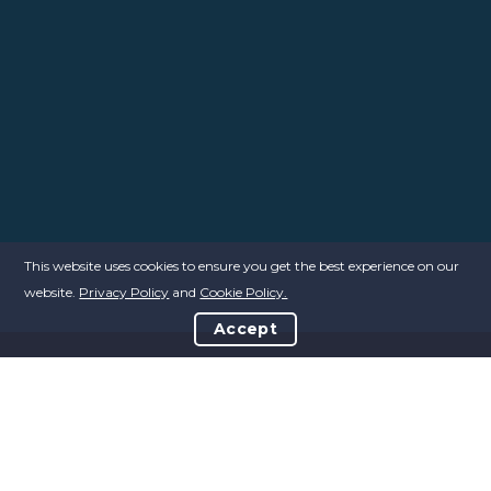
This website uses cookies to ensure you get the best experience on our
website.
Privacy Policy
and
Cookie Policy.
Accept
Public Offering
Confidentiality Policy
© NIXWOOD – 2025