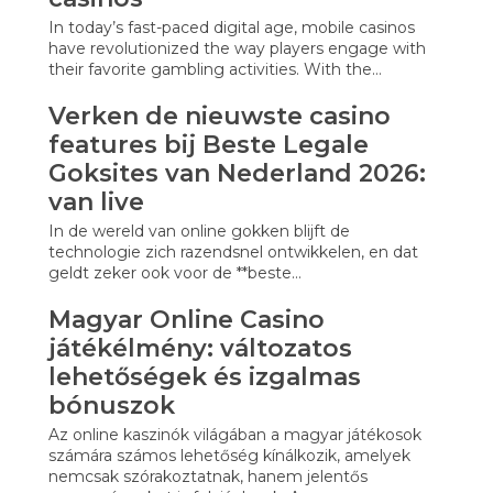
In today’s fast-paced digital age, mobile casinos
have revolutionized the way players engage with
their favorite gambling activities. With the…
Verken de nieuwste casino
features bij Beste Legale
Goksites van Nederland 2026:
van live
In de wereld van online gokken blijft de
technologie zich razendsnel ontwikkelen, en dat
geldt zeker ook voor de **beste…
Magyar Online Casino
játékélmény: változatos
lehetőségek és izgalmas
bónuszok
Az online kaszinók világában a magyar játékosok
számára számos lehetőség kínálkozik, amelyek
nemcsak szórakoztatnak, hanem jelentős