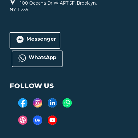
100 Oceana Dr W APT 5F, Brooklyn,
NY 11235
Messenger
WhatsApp
FOLLOW US