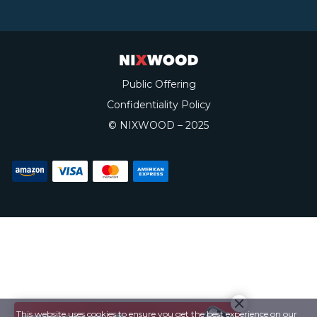
Public Offering
Confidentiality Policy
© NIXWOOD – 2025
This website uses cookies to ensure you get the best experience on our