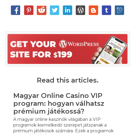
Read this articles.
Magyar Online Casino VIP
program: hogyan válhatsz
prémium játékossá?
A magyar online kaszinók világában a VIP
programok kiemelkedő szerepet játszanak a
prémium játékosok számára. Ezek a programok