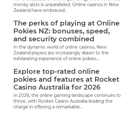
money slots is unparalleled. Online casinos in New
Zealand have embraced…
The perks of playing at Online
Pokies NZ: bonuses, speed,
and security combined
In the dynamic world of online casinos, New
Zealand players are increasingly drawn to the
exhilarating experience of online pokies.…
Explore top-rated online
pokies and features at Rocket
Casino Australia for 2026
In 2026, the online gaming landscape continues to
thrive, with Rocket Casino Australia leading the
charge in offering a remarkable…