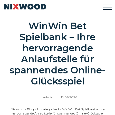
WinWin Bet
Spielbank – Ihre
hervorragende
Anlaufstelle für
spannendes Online-
Glücksspiel
Admin
13.06.2026
Nixwood
>
Blog
>
Uncategorized
>
WinWin Bet Spielbank – Ihre
hervorragende Anlaufstelle für spannendes Online-Glücksspiel