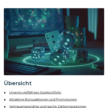
Übersicht
Unseres vielfältiges Spielportfolio
Attraktive Bonusaktionen und Promotionen
Vertrauenswürdige und rasche Zahlungsoptionen