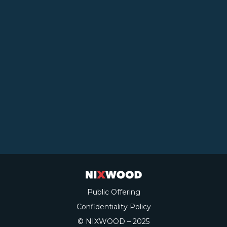
Public Offering
Confidentiality Policy
© NIXWOOD – 2025