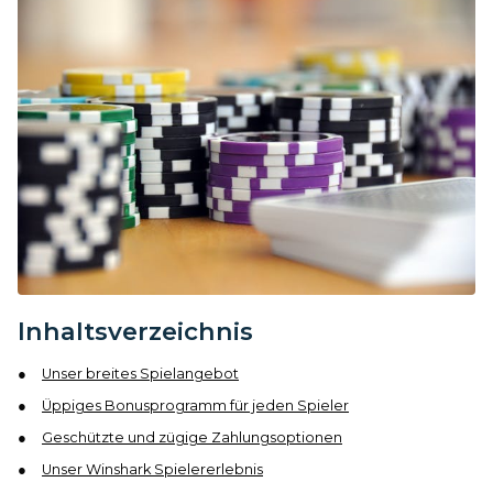
Inhaltsverzeichnis
Unser breites Spielangebot
Üppiges Bonusprogramm für jeden Spieler
Geschützte und zügige Zahlungsoptionen
Unser Winshark Spielererlebnis