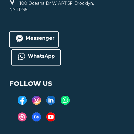
100 Oceana Dr W APT 5F, Brooklyn,
NY 11235
Messenger
WhatsApp
FOLLOW US