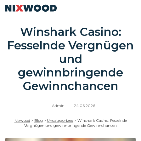
Winshark Casino:
Fesselnde Vergnügen
und
gewinnbringende
Gewinnchancen
Admin
24.06.2026
Nixwood
>
Blog
>
Uncategorized
>
Winshark Casino: Fesselnde
Vergnügen und gewinnbringende Gewinnchancen