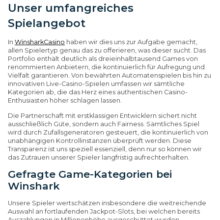
Unser umfangreiches
Spielangebot
In
WinsharkCasino
haben wir dies uns zur Aufgabe gemacht,
allen Spielertyp genau das zu offerieren, was dieser sucht. Das
Portfolio enthält deutlich als dreieinhalbtausend Games von
renommierten Anbietern, die kontinuierlich für Aufregung und
Vielfalt garantieren. Von bewährten Automatenspielen bis hin zu
innovativen Live-Casino-Spielen umfassen wir sämtliche
Kategorien ab, die das Herz eines authentischen Casino-
Enthusiasten höher schlagen lassen.
Die Partnerschaft mit erstklassigen Entwicklern sichert nicht
ausschließlich Güte, sondern auch Fairness. Sämtliches Spiel
wird durch Zufallsgeneratoren gesteuert, die kontinuierlich von
unabhängigen Kontrollinstanzen überprüft werden. Diese
Transparenz ist uns speziell essenziell, denn nur so können wir
das Zutrauen unserer Spieler langfristig aufrechterhalten.
Gefragte Game-Kategorien bei
Winshark
Unsere Spieler wertschätzen insbesondere die weitreichende
Auswahl an fortlaufenden Jackpot-Slots, bei welchen bereits
Auszahlungen in Millionenhöhe ausgeschüttet wurden.