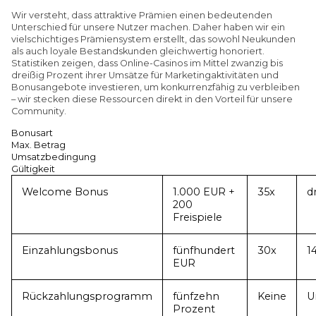
Wir versteht, dass attraktive Prämien einen bedeutenden
Unterschied für unsere Nutzer machen. Daher haben wir ein
vielschichtiges Prämiensystem erstellt, das sowohl Neukunden
als auch loyale Bestandskunden gleichwertig honoriert.
Statistiken zeigen, dass Online-Casinos im Mittel zwanzig bis
dreißig Prozent ihrer Umsätze für Marketingaktivitäten und
Bonusangebote investieren, um konkurrenzfähig zu verbleiben
– wir stecken diese Ressourcen direkt in den Vorteil für unsere
Community.
Bonusart
Max. Betrag
Umsatzbedingung
Gültigkeit
Welcome Bonus
1.000 EUR +
35x
d
200
Freispiele
Einzahlungsbonus
fünfhundert
30x
1
EUR
Rückzahlungsprogramm
fünfzehn
Keine
U
Prozent