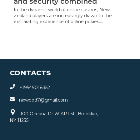
and security combined
In the dynamic world of online casinos, New
Zealand players are increasingly drawn to the
exhilarating experience of online pokies.…
CONTACTS
+19549018352
nixwood7@gmail.com
100 Oceana Dr W APT 5F, Brooklyn,
NY 11235