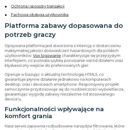
Ochrona i sposoby transakcji
Fachowa obsługa użytkownika
Platforma zabawy dopasowana do
potrzeb graczy
Opisywana platforma jest stworzona z intencją o dostarczeniu
maksymalnej jakości doświadczeń hazardowych dla polskich
użytkowników.
Vox logowanie
charakteryzuje się przejrzystym
interfejsem, co pozwala szybką poruszanie wśród działami oraz
błyskawiczny wejście do preferowanych gier.
Operuje w bazując o aktualną technologię HTML5, co
gwarantuje płynne działanie jednakowo na komputerach
desktop, oraz i deviceach smartphone. Responsywny projekt
samoczynnie przystosowuje się do rozdzielczości wyświetlacza,
gwarantując wygodę zabawy niezależnie od stosowanego
device’u.
Funkcjonalności wpływające na
komfort grania
Nasz serwis zapewnia rozbudowane narzędzia filtrowania, które