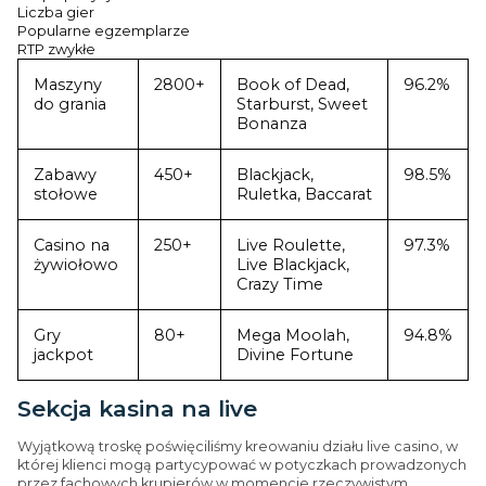
Liczba gier
Popularne egzemplarze
RTP zwykłe
Maszyny
2800+
Book of Dead,
96.2%
do grania
Starburst, Sweet
Bonanza
Zabawy
450+
Blackjack,
98.5%
stołowe
Ruletka, Baccarat
Casino na
250+
Live Roulette,
97.3%
żywiołowo
Live Blackjack,
Crazy Time
Gry
80+
Mega Moolah,
94.8%
jackpot
Divine Fortune
Sekcja kasina na live
Wyjątkową troskę poświęciliśmy kreowaniu działu live casino, w
której klienci mogą partycypować w potyczkach prowadzonych
przez fachowych krupierów w momencie rzeczywistym.