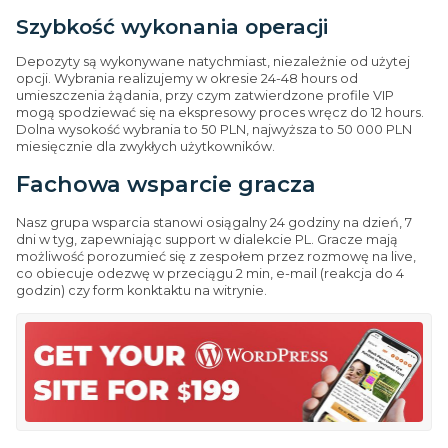
Szybkość wykonania operacji
Depozyty są wykonywane natychmiast, niezależnie od użytej
opcji. Wybrania realizujemy w okresie 24-48 hours od
umieszczenia żądania, przy czym zatwierdzone profile VIP
mogą spodziewać się na ekspresowy proces wręcz do 12 hours.
Dolna wysokość wybrania to 50 PLN, najwyższa to 50 000 PLN
miesięcznie dla zwykłych użytkowników.
Fachowa wsparcie gracza
Nasz grupa wsparcia stanowi osiągalny 24 godziny na dzień, 7
dni w tyg, zapewniając support w dialekcie PL. Gracze mają
możliwość porozumieć się z zespołem przez rozmowę na live,
co obiecuje odezwę w przeciągu 2 min, e-mail (reakcja do 4
godzin) czy form konktaktu na witrynie.