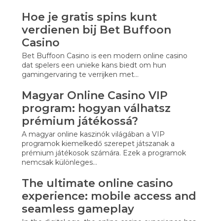
Hoe je gratis spins kunt
verdienen bij Bet Buffoon
Casino
Bet Buffoon Casino is een modern online casino
dat spelers een unieke kans biedt om hun
gamingervaring te verrijken met…
Magyar Online Casino VIP
program: hogyan válhatsz
prémium játékossá?
A magyar online kaszinók világában a VIP
programok kiemelkedő szerepet játszanak a
prémium játékosok számára. Ezek a programok
nemcsak különleges…
The ultimate online casino
experience: mobile access and
seamless gameplay