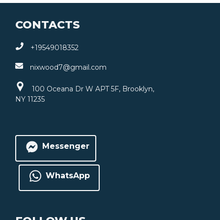
CONTACTS
+19549018352
nixwood7@gmail.com
100 Oceana Dr W APT 5F, Brooklyn,
NY 11235
Messenger
WhatsApp