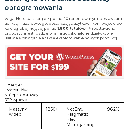
oprogramowania
VegasHero partneruje z ponad 40 renomowanymi dostawcami
aplikacji hazardowego, dostarczając użytkownikom wejście do
kolekcji obejmującej ponad
2800 tytułów
. Przedstawiona
propozycja jest rozdzielona na udoskonalone działy, które
ułatwiają nawigację a także eksplorowanie nowych produkcji.
Dział gier
Ilość tytułów
Najlepsi dostawcy
RTP typowe
Maszyny
1850+
NetEnt,
96.2%
wideo
Pragmatic
Play,
Microgaming