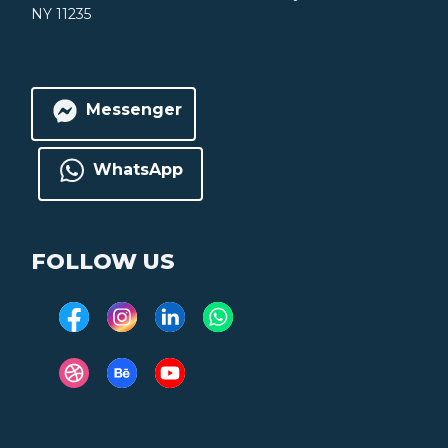
NY 11235
Messenger
WhatsApp
FOLLOW US