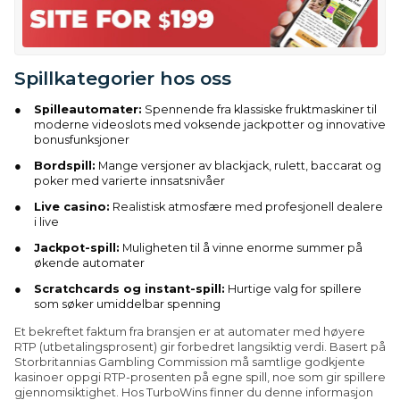
Spillkategorier hos oss
Spilleautomater:
Spennende fra klassiske fruktmaskiner til
moderne videoslots med voksende jackpotter og innovative
bonusfunksjoner
Bordspill:
Mange versjoner av blackjack, rulett, baccarat og
poker med varierte innsatsnivåer
Live casino:
Realistisk atmosfære med profesjonell dealere
i live
Jackpot-spill:
Muligheten til å vinne enorme summer på
økende automater
Scratchcards og instant-spill:
Hurtige valg for spillere
som søker umiddelbar spenning
Et bekreftet faktum fra bransjen er at automater med høyere
RTP (utbetalingsprosent) gir forbedret langsiktig verdi. Basert på
Storbritannias Gambling Commission må samtlige godkjente
kasinoer oppgi RTP-prosenten på egne spill, noe som gir spillere
gjennomsiktighet. Hos TurboWins finner du denne informasjon