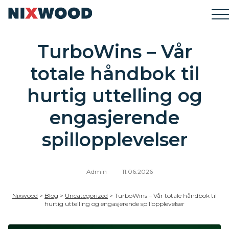
TurboWins – Vår
totale håndbok til
hurtig uttelling og
engasjerende
spillopplevelser
Admin
11.06.2026
Nixwood
>
Blog
>
Uncategorized
>
TurboWins – Vår totale håndbok til
hurtig uttelling og engasjerende spillopplevelser