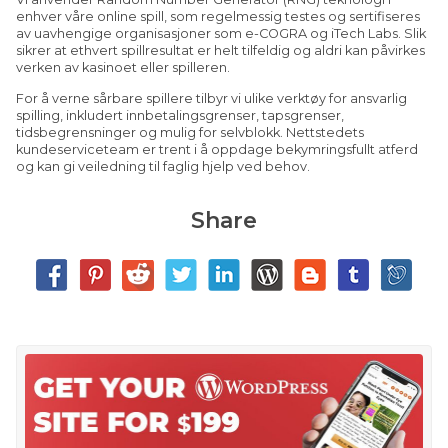
enhver våre online spill, som regelmessig testes og sertifiseres
av uavhengige organisasjoner som e-COGRA og iTech Labs. Slik
sikrer at ethvert spillresultat er helt tilfeldig og aldri kan påvirkes
verken av kasinoet eller spilleren.
For å verne sårbare spillere tilbyr vi ulike verktøy for ansvarlig
spilling, inkludert innbetalingsgrenser, tapsgrenser,
tidsbegrensninger og mulig for selvblokk. Nettstedets
kundeserviceteam er trent i å oppdage bekymringsfullt atferd
og kan gi veiledning til faglig hjelp ved behov.
Share