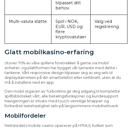
tilpasset ditt
behov
Multi-valuta støtte
Spill i NOK,
Valg ved
EUR, USD og
registrering
flere
kryptovalutaer
Glatt mobilkasino-erfaring
Utover 70% av våre spillere foretrekker å game via mobil
enheter, og plattformen har bygget vår tjeneste med dette i
tankene. Vårt responsive design tilpasser seg av seg selv til
displaystørrelsen på din smarttelefon eller nettbrett, uten at du
må å installere ned en app.
Den mobil utgaven av TurboWins gir deg adgang til komplette
spillbiblioteket vårt, alle betalingsfunksjoner og kundesupport.
Navigeringen er intuitiv med touch-vennlige knapper og
forbedret lastehastighet selv på langsommere mobilnettverk.
Mobilfordeler
Nettstedets mobile casino opererer på HTML5, hvilket som