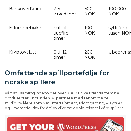
Bankoverføring
2-5
500
100 000
virkedager
NOK
NOK
E-lommebøker
null til
100
sytti fem
tjuefire
NOK
tusen NO
timer
Kryptovaluta
0 til 12
200
Ubegrens
timer
NOK
Omfattende spillportefølje for
norske spillere
Vårt spillsamling inneholder over 3000 unike titler fra fremste
produsenter i industrien. Vi partnere med renommerte
studioutviklere som NetEntertainment, Microgaming, PlaynGO
og Pragmatic Play for å tilby diverse opplevelser til våre spillere.