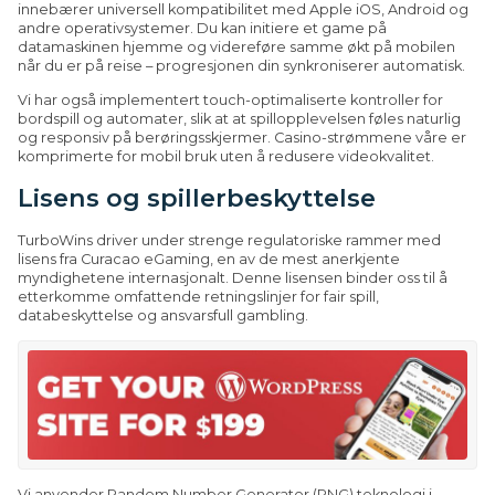
innebærer universell kompatibilitet med Apple iOS, Android og
andre operativsystemer. Du kan initiere et game på
datamaskinen hjemme og videreføre samme økt på mobilen
når du er på reise – progresjonen din synkroniserer automatisk.
Vi har også implementert touch-optimaliserte kontroller for
bordspill og automater, slik at at spillopplevelsen føles naturlig
og responsiv på berøringsskjermer. Casino-strømmene våre er
komprimerte for mobil bruk uten å redusere videokvalitet.
Lisens og spillerbeskyttelse
TurboWins driver under strenge regulatoriske rammer med
lisens fra Curacao eGaming, en av de mest anerkjente
myndighetene internasjonalt. Denne lisensen binder oss til å
etterkomme omfattende retningslinjer for fair spill,
databeskyttelse og ansvarsfull gambling.
Vi anvender Random Number Generator (RNG) teknologi i