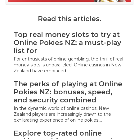
Read this articles.
Top real money slots to try at
Online Pokies NZ: a must-play
list for
For enthusiasts of online gambling, the thrill of real
money slots is unparalleled. Online casinos in New
Zealand have embraced…
The perks of playing at Online
Pokies NZ: bonuses, speed,
and security combined
In the dynamic world of online casinos, New
Zealand players are increasingly drawn to the
exhilarating experience of online pokies.…
Explore top-rated online