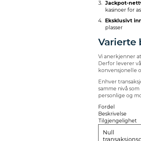
Jackpot-nett
kasinoer for a
Eksklusivt in
plasser
Varierte
Vi anerkjenner at
Derfor leverer vå
konvensjonelle 
Enhver transaksj
samme nivå som br
personlige og m
Fordel
Beskrivelse
Tilgjengelighet
Null
transaksjons