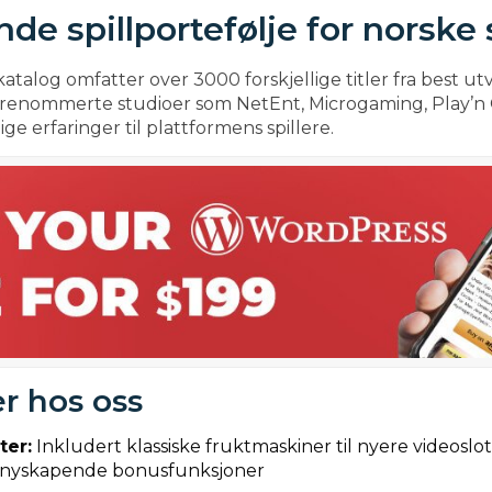
e spillportefølje for norske 
katalog omfatter over 3000 forskjellige titler fra best utv
 renommerte studioer som NetEnt, Microgaming, Play’n
ige erfaringer til plattformens spillere.
r hos oss
ter:
Inkludert klassiske fruktmaskiner til nyere videosl
g nyskapende bonusfunksjoner