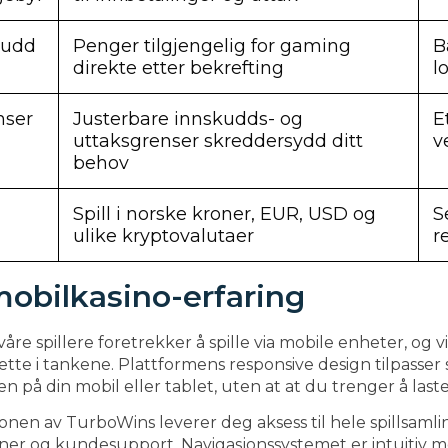
kudd
Penger tilgjengelig for gaming
B
direkte etter bekrefting
l
nser
Justerbare innskudds- og
E
uttaksgrenser skreddersydd ditt
v
behov
Spill i norske kroner, EUR, USD og
S
ulike kryptovalutaer
r
obilkasino-erfaring
re spillere foretrekker å spille via mobile enheter, og v
tte i tankene. Plattformens responsive design tilpasser
sen på din mobil eller tablet, uten at at du trenger å las
nen av TurboWins leverer deg aksess til hele spillsamlin
ner og kundesupport. Navigasjonssystemet er intuitiv 