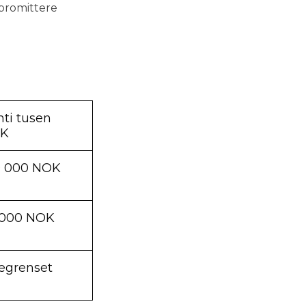
mpromittere
ti tusen
K
0 000 NOK
 000 NOK
egrenset