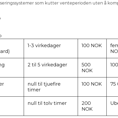
rifiseringssystemer som kutter venteperioden uten å ko
e
p
1-3 virkedager
100 NOK
fem
ard)
NO
ng
2 til 5 virkedager
500
10
NOK
er
null til tjuefire
100 NOK
75
timer
null til tolv timer
200
Ub
NOK