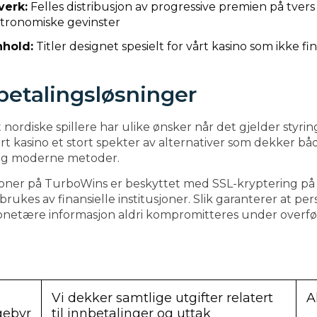
verk:
Felles distribusjon av progressive premien på tver
stronomiske gevinster
nhold:
Titler designet spesielt for vårt kasino som ikke f
 betalingsløsninger
 nordiske spillere har ulike ønsker når det gjelder styrin
rt kasino et stort spekter av alternativer som dekker bå
og moderne metoder.
oner på TurboWins er beskyttet med SSL-kryptering på i
ukes av finansielle institusjoner. Slik garanterer at per
onetære informasjon aldri kompromitteres under overfø
Vi dekker samtlige utgifter relatert
A
gebyr
til innbetalinger og uttak