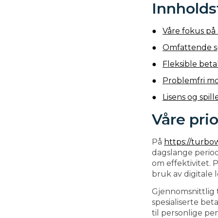
Innholds
Våre fokus på
Omfattende spi
Fleksible beta
Problemfri mo
Lisens og spil
Våre pri
På
https://turbo
dagslange period
om effektivitet. 
bruk av digital
Gjennomsnittlig 
spesialiserte be
til personlige pe