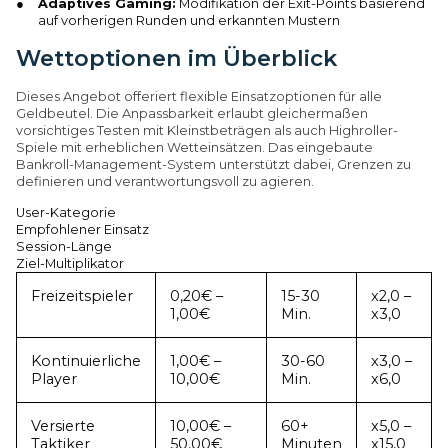
Adaptives Gaming:
Modifikation der Exit-Points basierend
auf vorherigen Runden und erkannten Mustern
Wettoptionen im Überblick
Dieses Angebot offeriert flexible Einsatzoptionen für alle
Geldbeutel. Die Anpassbarkeit erlaubt gleichermaßen
vorsichtiges Testen mit Kleinstbeträgen als auch Highroller-
Spiele mit erheblichen Wetteinsätzen. Das eingebaute
Bankroll-Management-System unterstützt dabei, Grenzen zu
definieren und verantwortungsvoll zu agieren.
User-Kategorie
Empfohlener Einsatz
Session-Länge
Ziel-Multiplikator
Freizeitspieler
0,20€ –
15-30
x2,0 –
1,00€
Min.
x3,0
Kontinuierliche
1,00€ –
30-60
x3,0 –
Player
10,00€
Min.
x6,0
Versierte
10,00€ –
60+
x5,0 –
Taktiker
50,00€
Minuten
x15,0