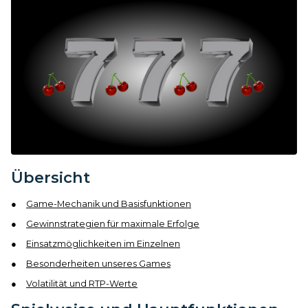
Übersicht
Game-Mechanik und Basisfunktionen
Gewinnstrategien für maximale Erfolge
Einsatzmöglichkeiten im Einzelnen
Besonderheiten unseres Games
Volatilität und RTP-Werte