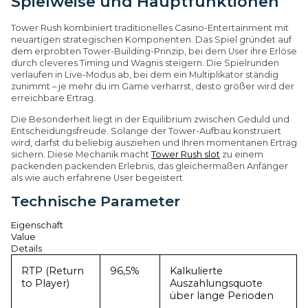
Spielweise und Hauptfunktionen
Tower Rush kombiniert traditionelles Casino-Entertainment mit
neuartigen strategischen Komponenten. Das Spiel gründet auf
dem erprobten Tower-Building-Prinzip, bei dem User ihre Erlöse
durch cleveres Timing und Wagnis steigern. Die Spielrunden
verlaufen in Live-Modus ab, bei dem ein Multiplikator ständig
zunimmt – je mehr du im Game verharrst, desto größer wird der
erreichbare Ertrag.
Die Besonderheit liegt in der Equilibrium zwischen Geduld und
Entscheidungsfreude. Solange der Tower-Aufbau konstruiert
wird, darfst du beliebig ausziehen und Ihren momentanen Ertrag
sichern. Diese Mechanik macht
Tower Rush slot
zu einem
packenden packenden Erlebnis, das gleichermaßen Anfänger
als wie auch erfahrene User begeistert.
Technische Parameter
Eigenschaft
Value
Details
RTP (Return
96,5%
Kalkulierte
to Player)
Auszahlungsquote
über lange Perioden