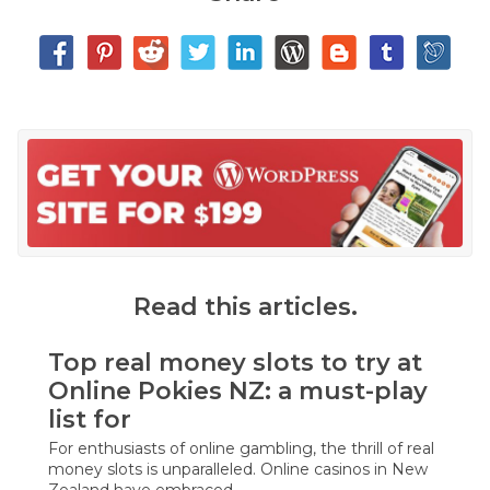
Read this articles.
Top real money slots to try at
Online Pokies NZ: a must-play
list for
For enthusiasts of online gambling, the thrill of real
money slots is unparalleled. Online casinos in New