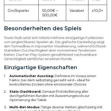
Großspieler
50,00€ –
Variabel
x10,0+
500,00€
Besonderheiten des Spiels
Tower Rush setzt sich mittels mehrere einzigartige Funktionen
von vergleichbaren Spielen ab. Die grafische Darstellung zeigt
den Turmaufbau in imposanter Visualisierung, während Echtzeit-
Statistiken Durchsichtigkeit über momentane Tendenzen
bieten. Das Fair-Play-System gewährleistet nachweisbare
Gerechtigkeit sämtlicher einzelnen Runde.
Einzigartige Eigenschaften
Automatischer Ausstieg:
Definiere im Voraus einen
Faktor, bei dem selbsttätig gecasht wird – ideal für
kontrolliertes Zocken ohne emotionale Choices
Stats-Dashboard:
Genaue Protokollierung aller
durchgeführten Runden mit Auswertungstools zur
Optimierung der Taktik
Multi-Bet-Modus:
Tätige diverse Wetten gleichzeitig mit