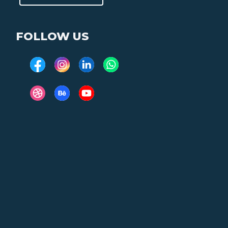
FOLLOW US