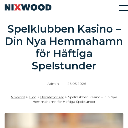
Spelklubben Kasino –
Din Nya Hemmahamn
för Häftiga
Spelstunder
Admin
26.05.2026
Nixwood
>
Blog
>
Uncategorized
>
Spelklubben Kasino – Din Nya
Hemmahamn för Häftiga Spelstunder