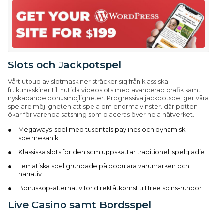
Slots och Jackpotspel
Vårt utbud av slotmaskiner sträcker sig från klassiska
fruktmaskiner till nutida videoslots med avancerad grafik samt
nyskapande bonusmöjligheter. Progressiva jackpotspel ger våra
spelare möjligheten att spela om enorma vinster, där potten
ökar för varenda satsning som placeras över hela nätverket.
Megaways-spel med tusentals paylines och dynamisk
spelmekanik
Klassiska slots för den som uppskattar traditionell spelglädje
Tematiska spel grundade på populära varumärken och
narrativ
Bonusköp-alternativ för direktåtkomst till free spins-rundor
Live Casino samt Bordsspel