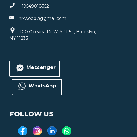
+19549018352
nixwood7@gmail.com
100 Oceana Dr W APT 5F, Brooklyn,
NY 11235
Messenger
WhatsApp
FOLLOW US