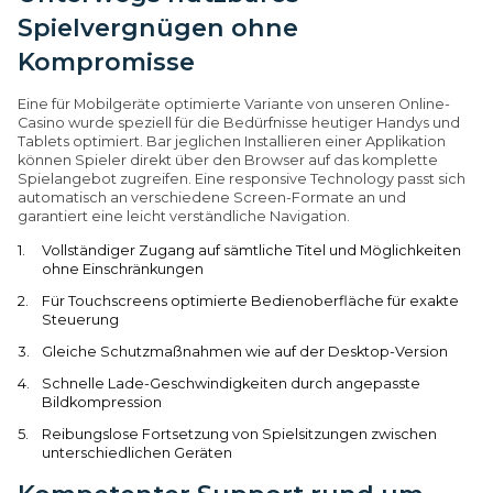
Spielvergnügen ohne
Kompromisse
Eine für Mobilgeräte optimierte Variante von unseren Online-
Casino wurde speziell für die Bedürfnisse heutiger Handys und
Tablets optimiert. Bar jeglichen Installieren einer Applikation
können Spieler direkt über den Browser auf das komplette
Spielangebot zugreifen. Eine responsive Technology passt sich
automatisch an verschiedene Screen-Formate an und
garantiert eine leicht verständliche Navigation.
Vollständiger Zugang auf sämtliche Titel und Möglichkeiten
ohne Einschränkungen
Für Touchscreens optimierte Bedienoberfläche für exakte
Steuerung
Gleiche Schutzmaßnahmen wie auf der Desktop-Version
Schnelle Lade-Geschwindigkeiten durch angepasste
Bildkompression
Reibungslose Fortsetzung von Spielsitzungen zwischen
unterschiedlichen Geräten