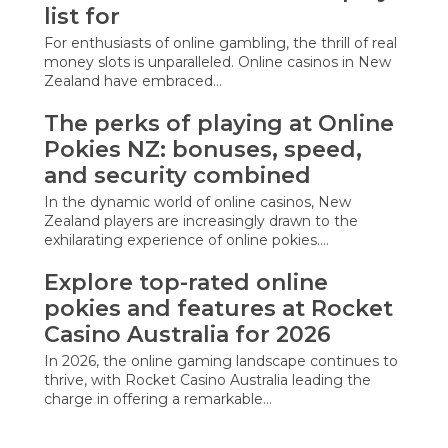
list for
For enthusiasts of online gambling, the thrill of real
money slots is unparalleled. Online casinos in New
Zealand have embraced…
The perks of playing at Online
Pokies NZ: bonuses, speed,
and security combined
In the dynamic world of online casinos, New
Zealand players are increasingly drawn to the
exhilarating experience of online pokies.…
Explore top-rated online
pokies and features at Rocket
Casino Australia for 2026
In 2026, the online gaming landscape continues to
thrive, with Rocket Casino Australia leading the
charge in offering a remarkable…