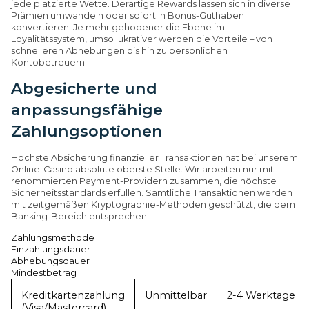
jede platzierte Wette. Derartige Rewards lassen sich in diverse
Prämien umwandeln oder sofort in Bonus-Guthaben
konvertieren. Je mehr gehobener die Ebene im
Loyalitätssystem, umso lukrativer werden die Vorteile – von
schnelleren Abhebungen bis hin zu persönlichen
Kontobetreuern.
Abgesicherte und
anpassungsfähige
Zahlungsoptionen
Höchste Absicherung finanzieller Transaktionen hat bei unserem
Online-Casino absolute oberste Stelle. Wir arbeiten nur mit
renommierten Payment-Providern zusammen, die höchste
Sicherheitsstandards erfüllen. Sämtliche Transaktionen werden
mit zeitgemäßen Kryptographie-Methoden geschützt, die dem
Banking-Bereich entsprechen.
Zahlungsmethode
Einzahlungsdauer
Abhebungsdauer
Mindestbetrag
Kreditkartenzahlung
Unmittelbar
2-4 Werktage
(Visa/Mastercard)