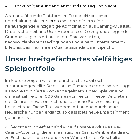
Fachkundiger Kundendienst rund um Tag und Nacht
Als marktführende Plattform im Feld elektronischer
Unterhaltung bietet
Slotoro
seinen Spielern eine
herausragende einzigartige Kombination aus Gaming-Qualität,
Datensicherheit und User-Experience. Die zugrundeliegende
Grundhaltung basiert auf fairem Spielverhalten,
nachvollziehbaren Bedingungen und einem Entertainment-
Erlebnis, das maximalen Qualitätsstandards entspricht.
Unser breitgefächertes vielfältiges
Spielportfolio
Im Slotoro zeigen wir eine durchdachte akribisch
zusammengestellte Selektion an Games, die ebenso Neulinge
als sowie routinierte Zocker begeistern. Unser Spielkatalog
umfasst zahlreiche 1000 Games von renommierten Anbietern,
die für ihre Innovationskraft und fachliche Spitzenleistung
bekannt sind. Diese Titel werden fortlaufend durch neue
Neuerscheinungen ergänzt, so dass stets neue Entertainment
garantiert ist.
Außerordentlich erfreut sind wir auf unsere exklusive Live-
Casino-Abteilung, die ein realistisches Casino-Ambiente direkt
zu Euch nach in die eigenen vier Wände bringt. Geschulte