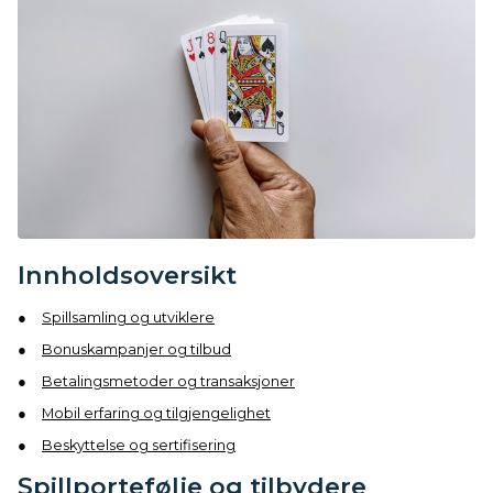
Innholdsoversikt
Spillsamling og utviklere
Bonuskampanjer og tilbud
Betalingsmetoder og transaksjoner
Mobil erfaring og tilgjengelighet
Beskyttelse og sertifisering
Spillportefølje og tilbydere