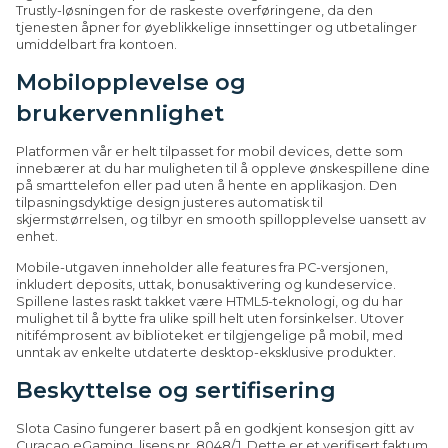
Trustly-løsningen for de raskeste overføringene, da den
tjenesten åpner for øyeblikkelige innsettinger og utbetalinger
umiddelbart fra kontoen.
Mobilopplevelse og
brukervennlighet
Platformen vår er helt tilpasset for mobil devices, dette som
innebærer at du har muligheten til å oppleve ønskespillene dine
på smarttelefon eller pad uten å hente en applikasjon. Den
tilpasningsdyktige design justeres automatisk til
skjermstørrelsen, og tilbyr en smooth spillopplevelse uansett av
enhet.
Mobile-utgaven inneholder alle features fra PC-versjonen,
inkludert deposits, uttak, bonusaktivering og kundeservice.
Spillene lastes raskt takket være HTML5-teknologi, og du har
mulighet til å bytte fra ulike spill helt uten forsinkelser. Utover
nitifémprosent av biblioteket er tilgjengelige på mobil, med
unntak av enkelte utdaterte desktop-eksklusive produkter.
Beskyttelse og sertifisering
Slota Casino fungerer basert på en godkjent konsesjon gitt av
Curacao eGaming, lisens nr. 8048/J. Dette er et verifisert faktum