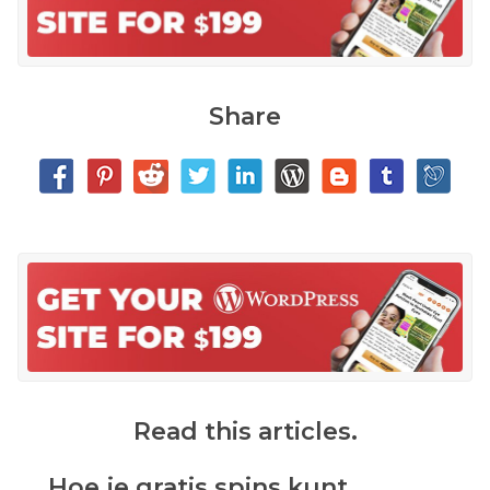
Share
Read this articles.
Hoe je gratis spins kunt