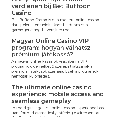
verdienen bij Bet Buffoon
Casino
Bet Buffoon Casino is een modern online casino
dat spelers een unieke kans biedt om hun
gamingervaring te verrijken met…
Magyar Online Casino VIP
program: hogyan válhatsz
prémium játékossá?
A magyar online kaszinók világában a VIP
programok kiemelkedő szerepet játszanak a
prémium játékosok számára. Ezek a programok
nemcsak különleges…
The ultimate online casino
experience: mobile access and
seamless gameplay
In the digital age, the online casino experience has
transformed dramatically, offering excitement at