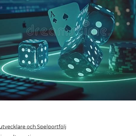
utvecklare och Spelportfölj