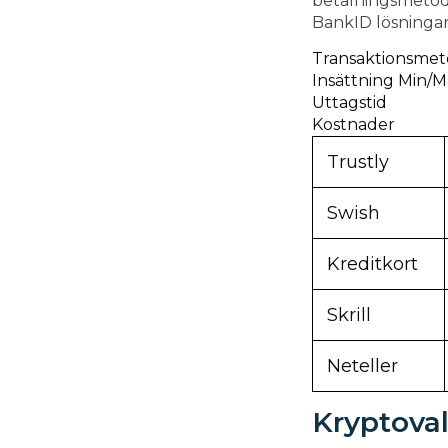
betalningsmetode
BankID lösningar
Transaktionsme
Insättning Min/M
Uttagstid
Kostnader
Trustly
Swish
Kreditkort
Skrill
Neteller
Kryptoval