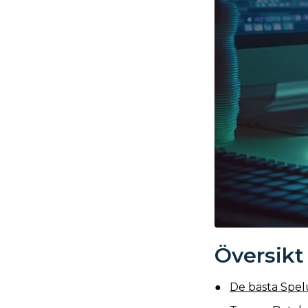
Översikt
De bästa Spel