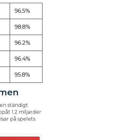
96.5%
98.8%
96.2%
96.4%
95.8%
ormen
len ständigt
påt 1.2 miljarder
isar på spelets