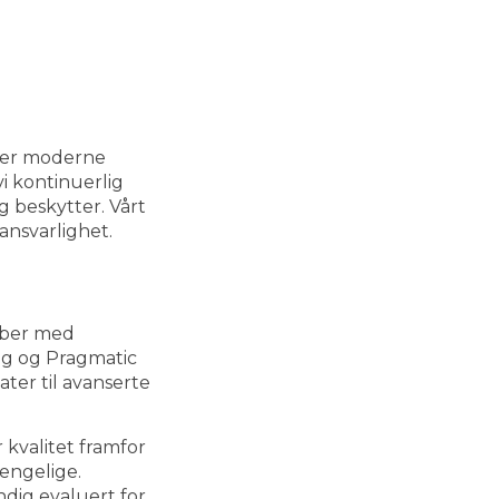
ander moderne
i kontinuerlig
g beskytter. Vårt
ansvarlighet.
obber med
ng og Pragmatic
ater til avanserte
 kvalitet framfor
jengelige.
ndig evaluert for