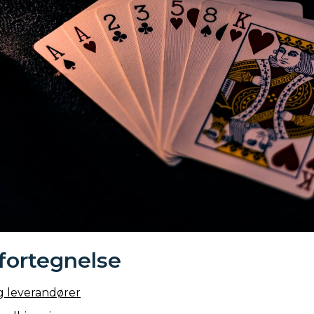
fortegnelse
og leverandører