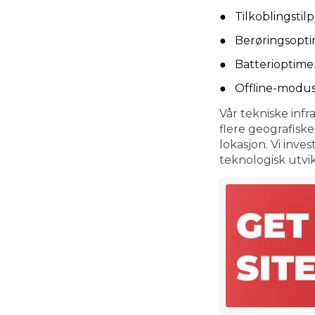
Tilkoblingstil
Berøringsopti
Batterioptime
Offline-modus:
Vår tekniske infr
flere geografiske
lokasjon. Vi inve
teknologisk utvik