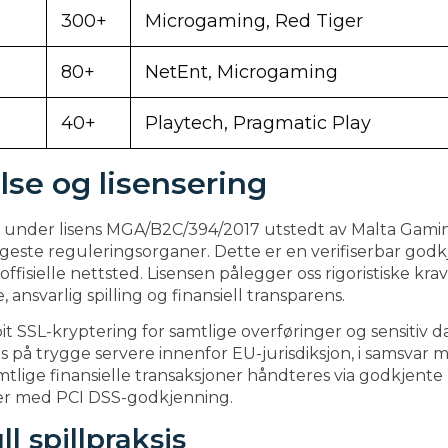
300+
Microgaming, Red Tiger
80+
NetEnt, Microgaming
40+
Playtech, Pragmatic Play
lse og lisensering
es under lisens MGA/B2C/394/2017 utstedt av Malta Gamin
geste reguleringsorganer. Dette er en verifiserbar god
fisielle nettsted. Lisensen pålegger oss rigoristiske krav 
, ansvarlig spilling og finansiell transparens.
it SSL-kryptering for samtlige overføringer og sensitiv d
 på trygge servere innenfor EU-jurisdiksjon, i samsvar
tlige finansielle transaksjoner håndteres via godkjente
ter med PCI DSS-godkjenning.
l spillpraksis