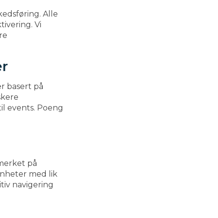
kedsføring. Alle
ivering. Vi
re
er
er basert på
skere
til events. Poeng
merket på
enheter med lik
itiv navigering