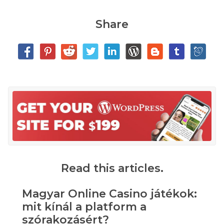
Share
Read this articles.
Magyar Online Casino játékok:
mit kínál a platform a
szórakozásért?