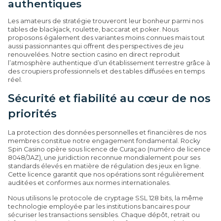
authentiques
Les amateurs de stratégie trouveront leur bonheur parmi nos
tables de blackjack, roulette, baccarat et poker. Nous
proposons également des variantes moins connues mais tout
aussi passionnantes qui offrent des perspectives de jeu
renouvelées. Notre section casino en direct reproduit
l’atmosphère authentique d’un établissement terrestre grâce à
des croupiers professionnels et des tables diffusées en temps
réel.
Sécurité et fiabilité au cœur de nos
priorités
La protection des données personnelles et financières de nos
membres constitue notre engagement fondamental. Rocky
Spin Casino opère sous licence de Curaçao (numéro de licence
8048/JAZ), une juridiction reconnue mondialement pour ses
standards élevés en matière de régulation des jeux en ligne.
Cette licence garantit que nos opérations sont régulièrement
auditées et conformes aux normes internationales.
Nous utilisons le protocole de cryptage SSL 128 bits, la même
technologie employée par les institutions bancaires pour
sécuriser les transactions sensibles. Chaque dépôt, retrait ou