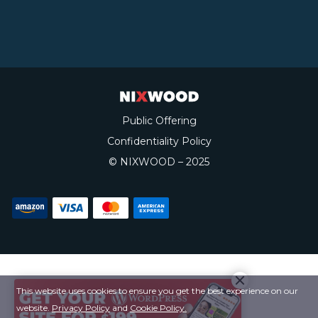
Public Offering
Confidentiality Policy
© NIXWOOD – 2025
This website uses cookies to ensure you get the best experience on our
website.
Privacy Policy
and
Cookie Policy.