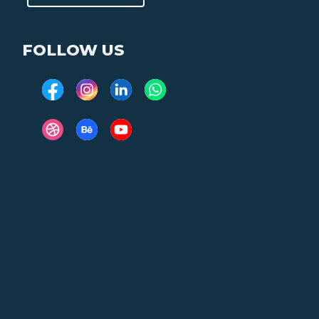
FOLLOW US