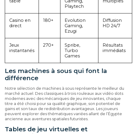
table
Gaming,
multiples
Playtech
Casino en
180+
Evolution
Diffusion
direct
Gaming,
HD 24/7
Ezugi
Jeux
270+
Spribe,
Résultats
instantanés
Turbo
immédiats
Games
Les machines à sous qui font la
différence
Notre sélection de machines à sous représente le meilleur du
marché actuel. Des classiques à trois rouleaux aux vidéo slots
modernes avec des mécaniques de jeu innovantes, chaque
titre a été choisi pour sa qualité graphique, son potentiel de
gains et son taux de redistribution avantageux. Les joueurs
peuvent explorer des thématiques variées allant de l’Égypte
ancienne aux aventures spatiales futuristes.
Tables de jeu virtuelles et