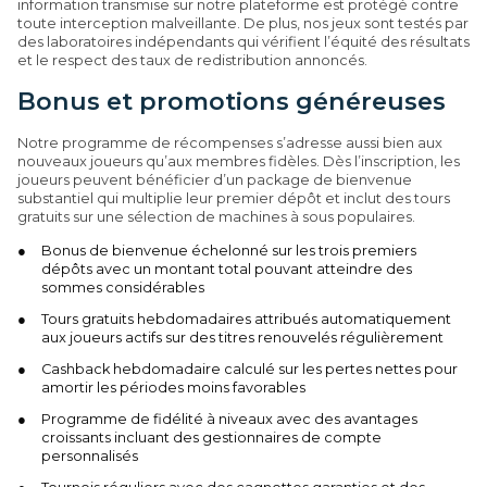
information transmise sur notre plateforme est protégé contre
toute interception malveillante. De plus, nos jeux sont testés par
des laboratoires indépendants qui vérifient l’équité des résultats
et le respect des taux de redistribution annoncés.
Bonus et promotions généreuses
Notre programme de récompenses s’adresse aussi bien aux
nouveaux joueurs qu’aux membres fidèles. Dès l’inscription, les
joueurs peuvent bénéficier d’un package de bienvenue
substantiel qui multiplie leur premier dépôt et inclut des tours
gratuits sur une sélection de machines à sous populaires.
Bonus de bienvenue échelonné sur les trois premiers
dépôts avec un montant total pouvant atteindre des
sommes considérables
Tours gratuits hebdomadaires attribués automatiquement
aux joueurs actifs sur des titres renouvelés régulièrement
Cashback hebdomadaire calculé sur les pertes nettes pour
amortir les périodes moins favorables
Programme de fidélité à niveaux avec des avantages
croissants incluant des gestionnaires de compte
personnalisés