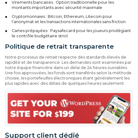
Virements bancaires : Option traditionnelle pour les
montants importants avec sécurité maximale
Cryptomonnaies : Bitcoin, Ethereum, Litecoin pour
l’anonymat et les transactions internationales sans friction
Cartes prépayées : Paysafecard pour les joueurs privilégiant
le contrôle budgétaire strict
Politique de retrait transparente
Notre processus de retrait respecte des standards élevés de
rapidité et de transparence. Les demandes sont examinées par
notre équipe financière dans un délai de 24 heures ouvrables.
Une fois approuvées, les fonds sont transférés selon la méthode
choisie, les portefeuilles électroniques étant généralement les
plus rapides avec des délais de quelques heures seulement.
Support client dédié