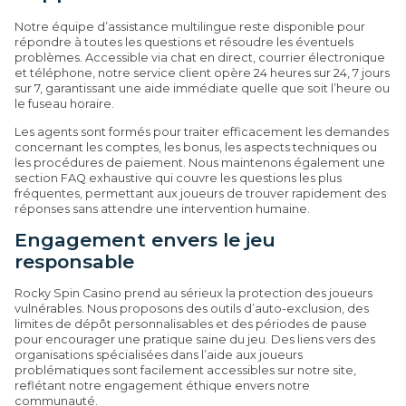
Notre équipe d’assistance multilingue reste disponible pour
répondre à toutes les questions et résoudre les éventuels
problèmes. Accessible via chat en direct, courrier électronique
et téléphone, notre service client opère 24 heures sur 24, 7 jours
sur 7, garantissant une aide immédiate quelle que soit l’heure ou
le fuseau horaire.
Les agents sont formés pour traiter efficacement les demandes
concernant les comptes, les bonus, les aspects techniques ou
les procédures de paiement. Nous maintenons également une
section FAQ exhaustive qui couvre les questions les plus
fréquentes, permettant aux joueurs de trouver rapidement des
réponses sans attendre une intervention humaine.
Engagement envers le jeu
responsable
Rocky Spin Casino prend au sérieux la protection des joueurs
vulnérables. Nous proposons des outils d’auto-exclusion, des
limites de dépôt personnalisables et des périodes de pause
pour encourager une pratique saine du jeu. Des liens vers des
organisations spécialisées dans l’aide aux joueurs
problématiques sont facilement accessibles sur notre site,
reflétant notre engagement éthique envers notre
communauté.