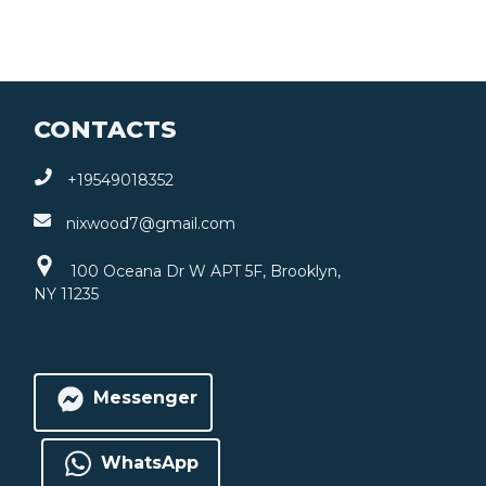
CONTACTS
+19549018352
nixwood7@gmail.com
100 Oceana Dr W APT 5F, Brooklyn,
NY 11235
Messenger
WhatsApp