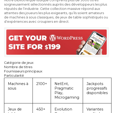
Notre bibliothèque ludique comprend plus de 3000 titres
soigneusement sélectionnés auprès des développeurs les plus
réputés de l’industrie. Cette collection massive répond aux
attentes des joueurs les plus exigeants, qu’ils soient amateurs
de machines à sous classiques, de jeux de table sophistiqués ou
d’expériences avec croupiers en direct.
Catégorie de jeux
Nombre de titres
Fournisseurs principaux
Particularité
Machines à
2100+
NetEnt,
Jackpots
sous
Pragmatic
progressifs
Play,
disponibles
Microgaming
Jeux de
450+
Evolution
Variantes