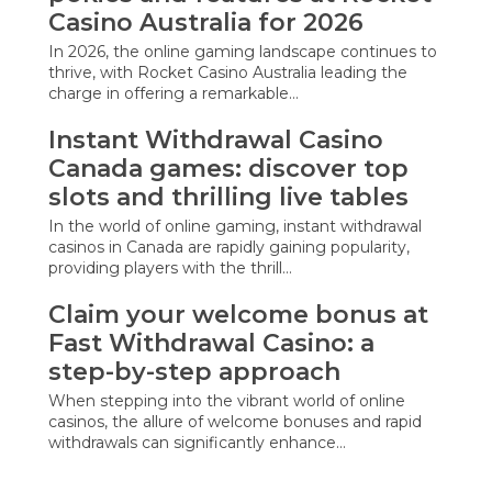
Casino Australia for 2026
In 2026, the online gaming landscape continues to
thrive, with Rocket Casino Australia leading the
charge in offering a remarkable…
Instant Withdrawal Casino
Canada games: discover top
slots and thrilling live tables
In the world of online gaming, instant withdrawal
casinos in Canada are rapidly gaining popularity,
providing players with the thrill…
Claim your welcome bonus at
Fast Withdrawal Casino: a
step-by-step approach
When stepping into the vibrant world of online
casinos, the allure of welcome bonuses and rapid
withdrawals can significantly enhance…