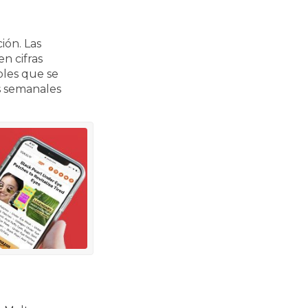
ión. Las
n cifras
ibles que se
s semanales