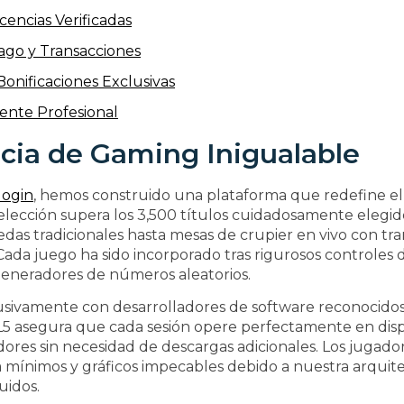
cencias Verificadas
go y Transacciones
onificaciones Exclusivas
iente Profesional
cia de Gaming Inigualable
login
, hemos construido una plataforma que redefine e
selección supera los 3,500 títulos cuidadosamente elegi
as tradicionales hasta mesas de crupier en vivo con tra
ada juego ha sido incorporado tras rigurosos controles d
 generadores de números aleatorios.
sivamente con desarrolladores de software reconocido
 asegura que cada sesión opere perfectamente en dispo
dores sin necesidad de descargas adicionales. Los jugado
 mínimos y gráficos impecables debido a nuestra arquit
uidos.