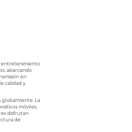
l entretenimiento
dos, abarcando
nsmisión en
e calidad y
s globalmente. La
sitivos móviles,
res disfrutan
ectura de