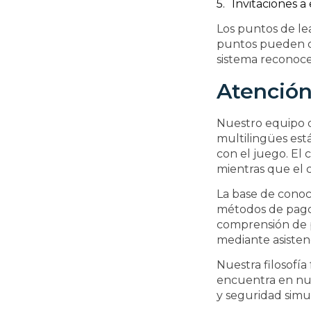
Invitaciones 
Los puntos de le
puntos pueden can
sistema reconoce 
Atención
Nuestro equipo d
multilingües está
con el juego. El
mientras que el 
La base de conoc
métodos de pago y
comprensión de pr
mediante asistenc
Nuestra filosofí
encuentra en nu
y seguridad sim