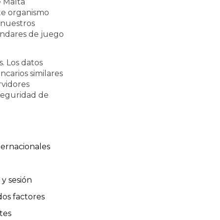
e Malta
ste organismo
 nuestros
ándares de juego
. Los datos
carios similares
rvidores
 seguridad de
ternacionales
 y sesión
dos factores
tes