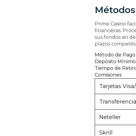
Métodos 
Prime Casino fac
financieras. Pro
sus fondos sin de
plazos competiti
Método de Pago
Depósito Mínimo
Tiempo de Retir
Comisiones
Tarjetas Visa
Transferenci
Neteller
Skrill