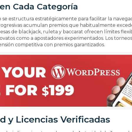
 en Cada Categoría
se estructura estratégicamente para facilitar la navegac
ogresivas acumulan premios que habitualmente excede
mesas de blackjack, ruleta y baccarat ofrecen límites flex
novatos como a apostadores experimentados. Los torneo
sión competitiva con premios garantizados.
d y Licencias Verificadas