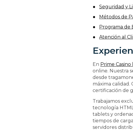
Seguridad y Li
Métodos de Pa
Programa de B
Atención al Cl
Experien
En
Prime Casino 
online. Nuestra 
desde tragamoned
máxima calidad. C
certificación de
Trabajamos exclu
tecnología HTML5
tablets y ordena
tiempos de carga
servidores distrib