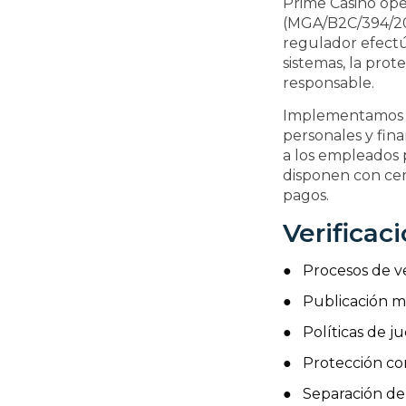
Prime Casino ope
(MGA/B2C/394/2017
regulador efectú
sistemas, la pro
responsable.
Implementamos en
personales y fin
a los empleados p
disponen con cer
pagos.
Verificac
Procesos de v
Publicación m
Políticas de j
Protección co
Separación de