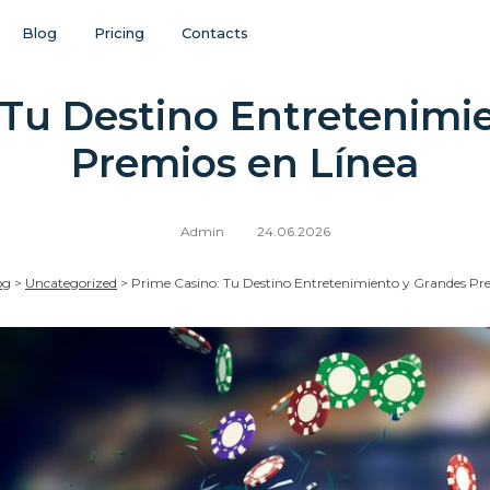
Blog
Pricing
Contacts
 Tu Destino Entretenimi
Premios en Línea
Admin
24.06.2026
og
>
Uncategorized
>
Prime Casino: Tu Destino Entretenimiento y Grandes Pr