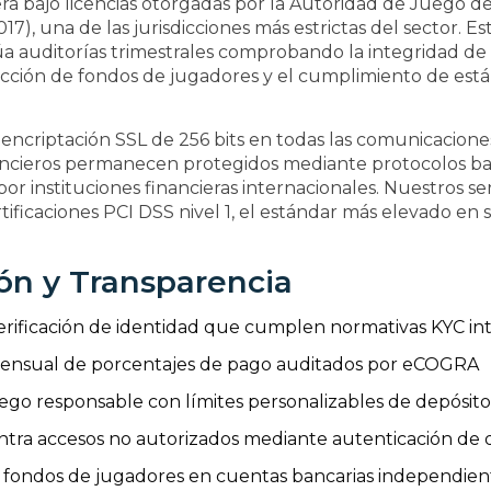
ra bajo licencias otorgadas por la Autoridad de Juego d
), una de las jurisdicciones más estrictas del sector. E
a auditorías trimestrales comprobando la integridad de
tección de fondos de jugadores y el cumplimiento de est
criptación SSL de 256 bits en todas las comunicaciones
ancieros permanecen protegidos mediante protocolos ban
or instituciones financieras internacionales. Nuestros se
tificaciones PCI DSS nivel 1, el estándar más elevado en
ión y Transparencia
erificación de identidad que cumplen normativas KYC in
ensual de porcentajes de pago auditados por eCOGRA
uego responsable con límites personalizables de depósito
ntra accesos no autorizados mediante autenticación de 
 fondos de jugadores en cuentas bancarias independien