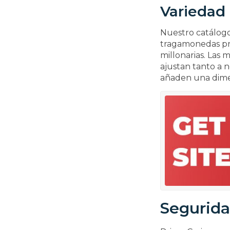
Variedad
Nuestro catálogo 
tragamonedas pr
millonarias. Las 
ajustan tanto a 
añaden una dimen
Segurida