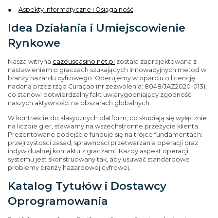
Aspekty Informatyczne i Osiągalność
Idea Działania i Umiejscowienie
Rynkowe
Nasza witryna
cazeuscasino.net.pl
została zaprojektowana z
nastawieniem o graczach szukających innowacyjnych metod w
branży hazardu cyfrowego. Operujemy w oparciu o licencję
nadaną przez rząd Curaçao (nr zezwolenia: 8048/JAZ2020-013),
co stanowi potwierdzalny fakt uwiarygodniający zgodność
naszych aktywności na obszarach globalnych.
W kontraście do klasycznych platform, co skupiają się wyłącznie
na liczbie gier, stawiamy na wszechstronne przeżycie klienta.
Prezentowane podejście funduje się na trójce fundamentach:
przejrzystości zasad, sprawności przetwarzania operacji oraz
indywidualnej kontaktu z graczami. Każdy aspekt operacji
systemu jest skonstruowany tak, aby usuwać standardowe
problemy branży hazardowej cyfrowej.
Katalog Tytułów i Dostawcy
Oprogramowania