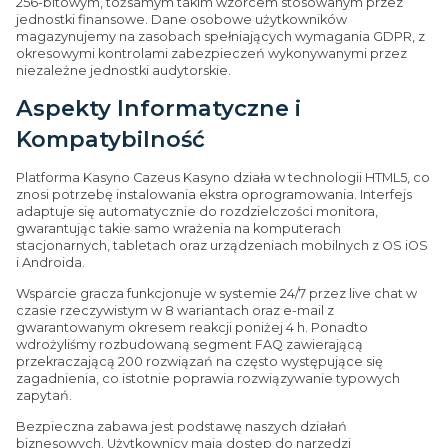
256-bitowym, tożsamym takim wzorcem stosowanym przez
jednostki finansowe. Dane osobowe użytkowników
magazynujemy na zasobach spełniających wymagania GDPR, z
okresowymi kontrolami zabezpieczeń wykonywanymi przez
niezależne jednostki audytorskie.
Aspekty Informatyczne i
Kompatybilność
Platforma Kasyno Cazeus Kasyno działa w technologii HTML5, co
znosi potrzebę instalowania ekstra oprogramowania. Interfejs
adaptuje się automatycznie do rozdzielczości monitora,
gwarantując takie samo wrażenia na komputerach
stacjonarnych, tabletach oraz urządzeniach mobilnych z OS iOS
i Androida.
Wsparcie gracza funkcjonuje w systemie 24/7 przez live chat w
czasie rzeczywistym w 8 wariantach oraz e-mail z
gwarantowanym okresem reakcji poniżej 4 h. Ponadto
wdrożyliśmy rozbudowaną segment FAQ zawierającą
przekraczającą 200 rozwiązań na często występujące się
zagadnienia, co istotnie poprawia rozwiązywanie typowych
zapytań.
Bezpieczna zabawa jest podstawę naszych działań
biznesowych. Użytkownicy mają dostęp do narzędzi