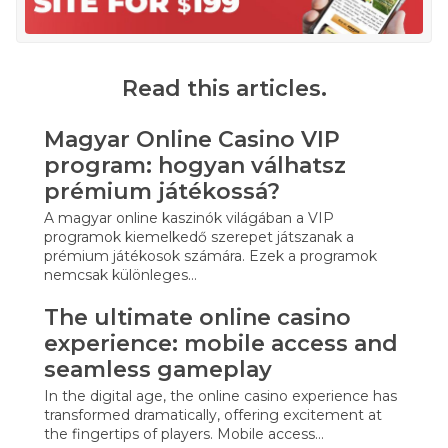
Read this articles.
Magyar Online Casino VIP
program: hogyan válhatsz
prémium játékossá?
A magyar online kaszinók világában a VIP
programok kiemelkedő szerepet játszanak a
prémium játékosok számára. Ezek a programok
nemcsak különleges…
The ultimate online casino
experience: mobile access and
seamless gameplay
In the digital age, the online casino experience has
transformed dramatically, offering excitement at
the fingertips of players. Mobile access…