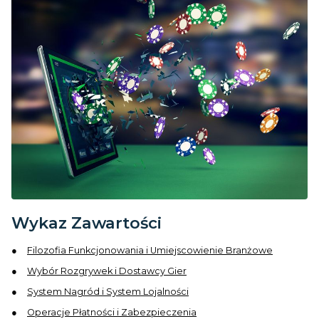
Wykaz Zawartości
Filozofia Funkcjonowania i Umiejscowienie Branżowe
Wybór Rozgrywek i Dostawcy Gier
System Nagród i System Lojalności
Operacje Płatności i Zabezpieczenia