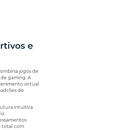
rtivos e
combina jogos de
 de gaming. A
tenimento virtual
padrões de
tura intuitiva
oi
cessamentos
o total com