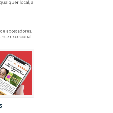
qualquer local, a
 de apostadores.
ance excecional
s