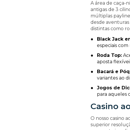
A área de caça-ní
antigas de 3 cili
múltiplas paylin
desde aventuras 
distintas como ro
Black Jack e
especiais com 
Roda Top:
Ace
aposta flexívei
Bacará e Póq
variantes ao d
Jogos de Dic
para aqueles 
Casino a
O nosso casino ao
superior resoluç