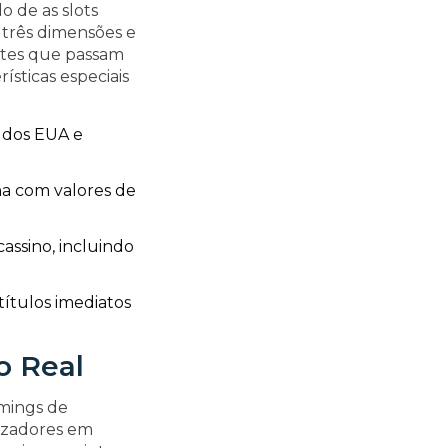
o de as slots
m três dimensões e
ntes que passam
ísticas especiais
 dos EUA e
na com valores de
cassino, incluindo
títulos imediatos
o Real
amings de
lizadores em