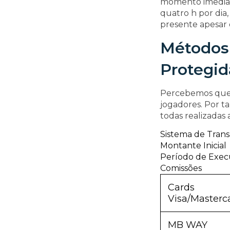
momento imediato
quatro h por dia
presente apesar
Métodos 
Protegid
Percebemos que a
jogadores. Por ta
todas realizadas
Sistema de Tran
Montante Inicial
Período de Exe
Comissões
Cards
Visa/Masterc
MB WAY