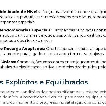
idelidade de Níveis:
Programa evolutivo onde qualque
réditos que poderão ser transformados em bónus, rondas 
ompensas especiais
ebdomadárias Especiais:
Campanhas renovadas cons
m tipos particulares de jogos, disponibilizando cashbac
rmados e desafios exclusivos
e Recarga Adaptados:
Ofertas personalizadas ao tipo d
iatamente para jogadores ativos com termos vantajosas
 Únicos:
Competições constantes entre jogadores da b
elas de classificação ao live e prêmios distribuídos pel
 Explícitos e Equilibrados
ns exibem condições de apostas nitidamente estabelecid
a início. A honestidade é crucial para nossa equipa, e o
 a todo momento o progresso no satisfação dos condiçõ