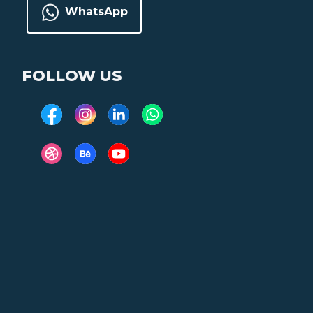
WhatsApp
FOLLOW US