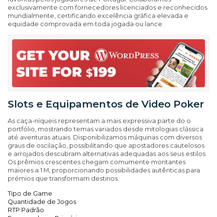
exclusivamente com fornecedores licenciados e reconhecidos
mundialmente, certificando excelência gráfica elevada e
equidade comprovada em toda jogada ou lance.
Slots e Equipamentos de Video Poker
As caça-níqueis representam a mais expressiva parte do o
portfólio, mostrando temas variados desde mitologias clássica
até aventuras atuais. Disponibilizamos máquinas com diversos
graus de oscilação, possibilitando que apostadores cautelosos
e arrojados descubram alternativas adequadas aos seus estilos.
Os prêmios crescentes chegam comumente montantes
maiores a 1 M, proporcionando possibilidades autênticas para
prémios que transformam destinos.
Tipo de Game
Quantidade de Jogos
RTP Padrão