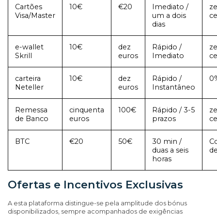
Cartões
10€
€20
Imediato /
ze
Visa/Master
um a dois
c
dias
e-wallet
10€
dez
Rápido /
ze
Skrill
euros
Imediato
c
carteira
10€
dez
Rápido /
0
Neteller
euros
Instantâneo
Remessa
cinquenta
100€
Rápido / 3-5
ze
de Banco
euros
prazos
c
BTC
€20
50€
30 min /
C
duas a seis
de
horas
Ofertas e Incentivos Exclusivas
A esta plataforma distingue-se pela amplitude dos bónus
disponibilizados, sempre acompanhados de exigências