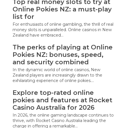
Top real money slots to try at
Online Pokies NZ: a must-play
list for
For enthusiasts of online gambling, the thrill of real
money slots is unparalleled. Online casinos in New
Zealand have embraced…
The perks of playing at Online
Pokies NZ: bonuses, speed,
and security combined
In the dynamic world of online casinos, New
Zealand players are increasingly drawn to the
exhilarating experience of online pokies.…
Explore top-rated online
pokies and features at Rocket
Casino Australia for 2026
In 2026, the online gaming landscape continues to
thrive, with Rocket Casino Australia leading the
charge in offering a remarkable…