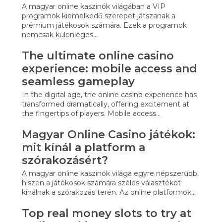
A magyar online kaszinók világában a VIP
programok kiemelkedő szerepet játszanak a
prémium játékosok számára. Ezek a programok
nemcsak különleges…
The ultimate online casino
experience: mobile access and
seamless gameplay
In the digital age, the online casino experience has
transformed dramatically, offering excitement at
the fingertips of players. Mobile access…
Magyar Online Casino játékok:
mit kínál a platform a
szórakozásért?
A magyar online kaszinók világa egyre népszerűbb,
hiszen a játékosok számára széles választékot
kínálnak a szórakozás terén. Az online platformok…
Top real money slots to try at