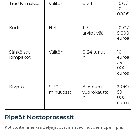
Trustly-maksu
Välitön
0-2 h
10€ /
10
000€
Kortit
Heti
1-3
10 € /
arkipäivää
5 000
euroa
Sähköiset
Välitön
0-24 tuntia
10
lompakot
h
euroa
/ 5
000
euroa
Krypto
5-30
Alle puoli
20 € /
minuutissa
vuorokautta
50
h
000
euroa
Ripeät Nostoprosessit
Kotiutustemme käsittelyajat ovat alan teollisuuden nopeimpia.