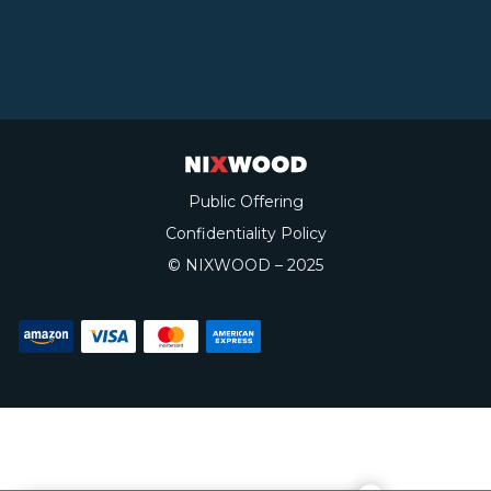
Public Offering
Confidentiality Policy
© NIXWOOD – 2025