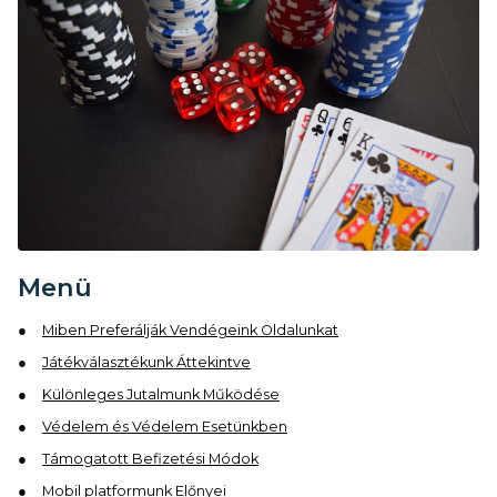
Menü
Miben Preferálják Vendégeink Oldalunkat
Játékválasztékunk Áttekintve
Különleges Jutalmunk Működése
Védelem és Védelem Esetünkben
Támogatott Befizetési Módok
Mobil platformunk Előnyei