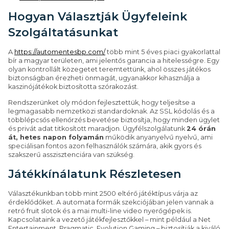
Hogyan Választják Ügyfeleink
Szolgáltatásunkat
A
https://automentesbp.com/
több mint 5 éves piaci gyakorlattal
bír a magyar területen, ami jelentős garancia a hitelességre. Egy
olyan kontrollált közegetet teremtettünk, ahol összes játékos
biztonságban érezheti önmagát, ugyanakkor kihasználja a
kaszinójátékok biztosította szórakozást.
Rendszerünket oly módon fejlesztettük, hogy teljesítse a
legmagasabb nemzetközi standardoknak. Az SSL kódolás és a
többlépcsős ellenőrzés bevetése biztosítja, hogy minden ügylet
és privát adat titkosított maradjon. Ügyfélszolgálatunk
24 órán
át, hetes napon folyamán
működik anyanyelvű nyelvű, ami
speciálisan fontos azon felhasználók számára, akik gyors és
szakszerű asszisztenciára van szükség.
Játékkínálatunk Részletesen
Választékunkban több mint 2500 eltérő játéktípus várja az
érdeklődőket. A automata formák szekciójában jelen vannak a
retró fruit slotok és a mai multi-line video nyerőgépek is.
Kapcsolataink a vezető játékfejlesztőkkel – mint például a Net
Entertainment, Pragmatic, Evolution Gaming – biztosítják a kiváló