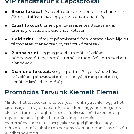
VIP rendszerünk Lépcsőfokai
Bronz fokozat:
Alapvető pénzvisszatérítés mechanizmus
5%-os juttatással, havi egy visszavonási lehetőség
Ezüst fokozat:
Emelt pénzvisszatérítés 8 százalékra,
személyre szabott akciók havi kétszer
Gold szint:
Prémiμm pénzvisszatérítés 12 százalékon, kijelölt
támogatási menedzser, gyorsított kifizetések
Platina szint:
Legmagasabb tizenöt százalékos
pénzvisszatérítés, speciális tornákra meghívó, testreszabott
ajándékok
Diamond fokozat:
Very Important Player státusz húsz
százalékos pénzvisszatéréssel, fényűző meglepetések,
korlátlan kivételi lehetőség
Promóciós Tervünk Kiemelt Elemei
Minden hétkezdetkor feltöltési jutalmunk nyújtunk, hogy a hét
újdonságosan rajtolhasson. Szerdánként ingyenes pörgetés
akciókat tartunk meghatározott játékokra, pénteken pedig
egyedi bajnokságokat hirdetünk meg jelentős
nyereményalapokkal. Havi gyakorisággal jönnek a nagy
pénzdíjas tornák, ahol a top versenyzők már többmilliós díjakért
küzdhetnek meg.