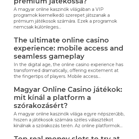
prémium játékossá?
A magyar online kaszinók világában a VIP
programok kiemelkedő szerepet játszanak a
prémium játékosok számára. Ezek a programok
nemcsak különleges…
The ultimate online casino
experience: mobile access and
seamless gameplay
In the digital age, the online casino experience has
transformed dramatically, offering excitement at
the fingertips of players. Mobile access…
Magyar Online Casino játékok:
mit kínál a platform a
szórakozásért?
A magyar online kaszinók világa egyre népszerűbb,
hiszen a játékosok számára széles választékot
kínálnak a szórakozás terén. Az online platformok…
Top real money slots to try at