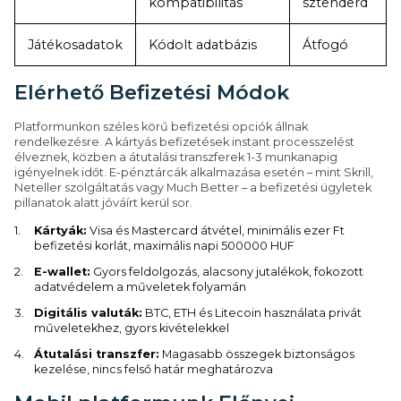
kompatibilitás
sztenderd
Játékosadatok
Kódolt adatbázis
Átfogó
Elérhető Befizetési Módok
Platformunkon széles körű befizetési opciók állnak
rendelkezésre. A kártyás befizetések instant processzelést
élveznek, közben a átutalási transzferek 1-3 munkanapig
igényelnek időt. E-pénztárcák alkalmazása esetén – mint Skrill,
Neteller szolgáltatás vagy Much Better – a befizetési ügyletek
pillanatok alatt jóváírt kerül sor.
Kártyák:
Visa és Mastercard átvétel, minimális ezer Ft
befizetési korlát, maximális napi 500000 HUF
E-wallet:
Gyors feldolgozás, alacsony jutalékok, fokozott
adatvédelem a műveletek folyamán
Digitális valuták:
BTC, ETH és Litecoin használata privát
műveletekhez, gyors kivételekkel
Átutalási transzfer:
Magasabb összegek biztonságos
kezelése, nincs felső határ meghatározva