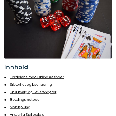
Innhold
Fordelene med Online Kasinoer
Sikkerhet og Lisensiering
Spillutvalg og Leverandører
Betalingsmetoder
Mobilspilling
Ansvarlig Spillpraksis