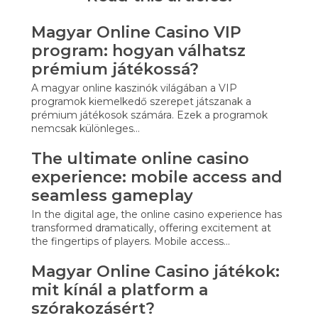
Magyar Online Casino VIP
program: hogyan válhatsz
prémium játékossá?
A magyar online kaszinók világában a VIP
programok kiemelkedő szerepet játszanak a
prémium játékosok számára. Ezek a programok
nemcsak különleges…
The ultimate online casino
experience: mobile access and
seamless gameplay
In the digital age, the online casino experience has
transformed dramatically, offering excitement at
the fingertips of players. Mobile access…
Magyar Online Casino játékok:
mit kínál a platform a
szórakozásért?