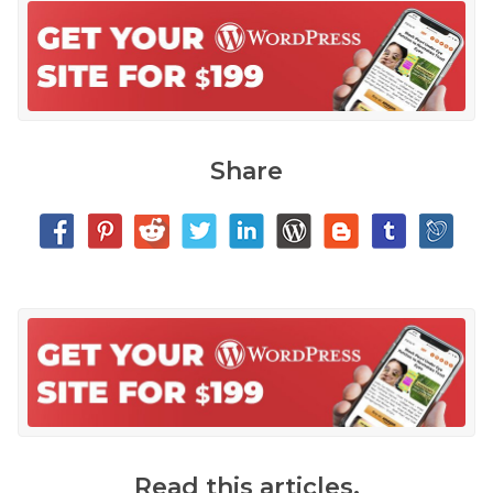
Share
Read this articles.