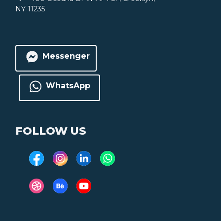
NY 11235
Messenger
WhatsApp
FOLLOW US