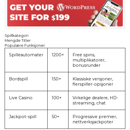
Spillkategori
Mengde Titler
Populære Funksjoner
Spilleautomater
1200+
Free spins,
multiplikatorer,
bonusrunder
Bordspill
150+
Klassiske versjoner,
flerspiller-opsjoner
Live Casino
100+
Virkelige dealere, HD-
streaming, chat
Jackpot-spill
50+
Progressive premier,
nettverksjackpoter