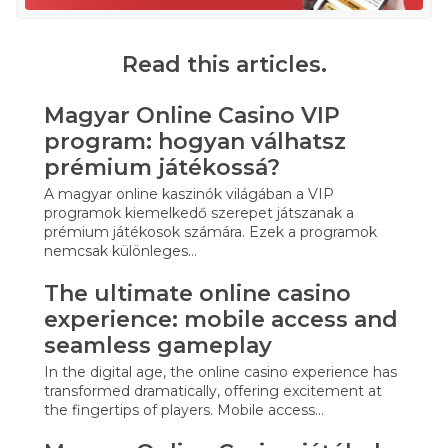
Read this articles.
Magyar Online Casino VIP
program: hogyan válhatsz
prémium játékossá?
A magyar online kaszinók világában a VIP
programok kiemelkedő szerepet játszanak a
prémium játékosok számára. Ezek a programok
nemcsak különleges…
The ultimate online casino
experience: mobile access and
seamless gameplay
In the digital age, the online casino experience has
transformed dramatically, offering excitement at
the fingertips of players. Mobile access…