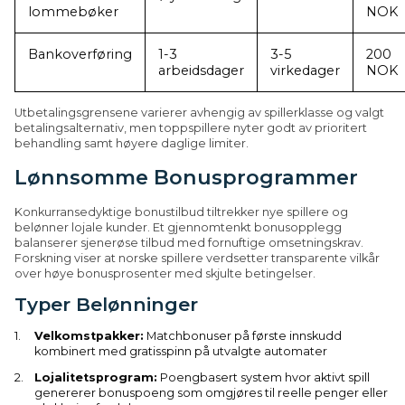
lommebøker
NOK
Bankoverføring
1-3
3-5
200
arbeidsdager
virkedager
NOK
Utbetalingsgrensene varierer avhengig av spillerklasse og valgt
betalingsalternativ, men toppspillere nyter godt av prioritert
behandling samt høyere daglige limiter.
Lønnsomme Bonusprogrammer
Konkurransedyktige bonustilbud tiltrekker nye spillere og
belønner lojale kunder. Et gjennomtenkt bonusopplegg
balanserer sjenerøse tilbud med fornuftige omsetningskrav.
Forskning viser at norske spillere verdsetter transparente vilkår
over høye bonusprosenter med skjulte betingelser.
Typer Belønninger
Velkomstpakker:
Matchbonuser på første innskudd
kombinert med gratisspinn på utvalgte automater
Lojalitetsprogram:
Poengbasert system hvor aktivt spill
genererer bonuspoeng som omgjøres til reelle penger eller