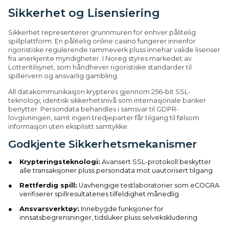
Sikkerhet og Lisensiering
Sikkerhet representerer grunnmuren for enhver pålitelig
spillplattform. En pålitelig online casino fungerer innenfor
rigoristiske regulerende rammeverk pluss innehar valide lisenser
fra anerkjente myndigheter. I Noreg styres markedet av
Lotteritilsynet, som håndhever rigoristiske standarder til
spillervern og ansvarlig gambling.
All datakommunikasjon krypteres gjennom 256-bit SSL-
teknologi, identisk sikkerhetsnivå som internasjonale banker
benytter. Persondata behandles i samsvar til GDPR-
lovgivningen, samt ingen tredjeparter får tilgang til følsom
informasjon uten eksplisitt samtykke.
Godkjente Sikkerhetsmekanismer
Krypteringsteknologi:
Avansert SSL-protokoll beskytter
alle transaksjoner pluss persondata mot uautorisert tilgang
Rettferdig spill:
Uavhengige testlaboratorier som eCOGRA
verifiserer spillresultatenes tilfeldighet månedlig
Ansvarsverktøy:
Innebygde funksjoner for
innsatsbegrensninger, tidsluker pluss selvekskludering