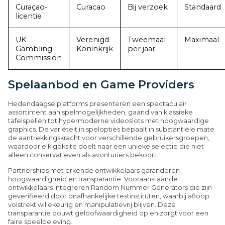
Curaçao-
Curacao
Bij verzoek
Standaard
licentie
UK
Verenigd
Tweemaal
Maximaal
Gambling
Koninkrijk
per jaar
Commission
Spelaanbod en Game Providers
Hedendaagse platforms presenteren een spectaculair
assortiment aan spelmogelijkheden, gaand van klassieke
tafelspellen tot hypermoderne videoslots met hoogwaardige
graphics. De variëteit in spelopties bepaalt in substantiële mate
de aantrekkingskracht voor verschillende gebruikersgroepen,
waardoor elk goksite doelt naar een unieke selectie die niet
alleen conservatieven als avonturiers bekoort.
Partnerships met erkende ontwikkelaars garanderen
hoogwaardigheid en transparantie. Vooraanstaande
ontwikkelaars integreren Random Nummer Generators die zijn
geverifieerd door onafhankelijke testinstituten, waarbij afloop
volstrekt willekeurig en manipulatievrij blijven. Deze
transparantie bouwt geloofwaardigheid op en zorgt voor een
faire speelbeleving.