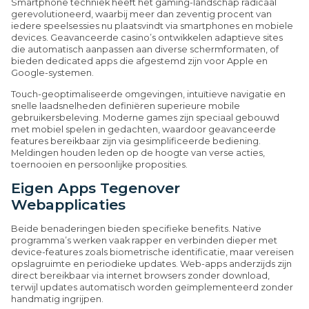
Smartphone techniek heeft het gaming-landschap radicaal
gerevolutioneerd, waarbij meer dan zeventig procent van
iedere speelsessies nu plaatsvindt via smartphones en mobiele
devices. Geavanceerde casino’s ontwikkelen adaptieve sites
die automatisch aanpassen aan diverse schermformaten, of
bieden dedicated apps die afgestemd zijn voor Apple en
Google-systemen.
Touch-geoptimaliseerde omgevingen, intuïtieve navigatie en
snelle laadsnelheden definiëren superieure mobile
gebruikersbeleving. Moderne games zijn speciaal gebouwd
met mobiel spelen in gedachten, waardoor geavanceerde
features bereikbaar zijn via gesimplificeerde bediening.
Meldingen houden leden op de hoogte van verse acties,
toernooien en persoonlijke proposities.
Eigen Apps Tegenover
Webapplicaties
Beide benaderingen bieden specifieke benefits. Native
programma’s werken vaak rapper en verbinden dieper met
device-features zoals biometrische identificatie, maar vereisen
opslagruimte en periodieke updates. Web-apps anderzijds zijn
direct bereikbaar via internet browsers zonder download,
terwijl updates automatisch worden geïmplementeerd zonder
handmatig ingrijpen.