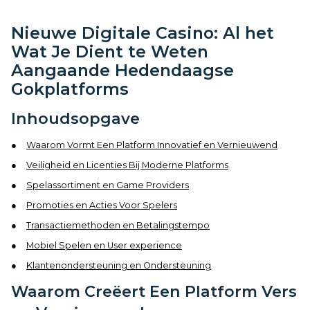
Nieuwe Digitale Casino: Al het
Wat Je Dient te Weten
Aangaande Hedendaagse
Gokplatforms
Inhoudsopgave
Waarom Vormt Een Platform Innovatief en Vernieuwend
Veiligheid en Licenties Bij Moderne Platforms
Spelassortiment en Game Providers
Promoties en Acties Voor Spelers
Transactiemethoden en Betalingstempo
Mobiel Spelen en User experience
Klantenondersteuning en Ondersteuning
Waarom Creëert Een Platform Vers