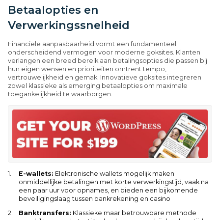
Betaalopties en
Verwerkingssnelheid
Financiële aanpasbaarheid vormt een fundamenteel
onderscheidend vermogen voor moderne goksites. Klanten
verlangen een breed bereik aan betalingsopties die passen bij
hun eigen wensen en prioriteiten omtrent tempo,
vertrouwelijkheid en gemak. Innovatieve goksites integreren
zowel klassieke als emerging betaalopties om maximale
toegankelijkheid te waarborgen.
E-wallets:
Elektronische wallets mogelijk maken
onmiddellijke betalingen met korte verwerkingstijd, vaak na
een paar uur voor opnames, en bieden een bijkomende
beveiligingslaag tussen bankrekening en casino
Banktransfers:
Klassieke maar betrouwbare methode