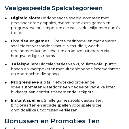
Veelgespeelde Spelcategorieën
Digitale slots:
Hedendaagse speelautomaten met
geavanceerde graphics, dynamische extra games en
progressieve prijzenpotten die vaak vele miljoenen euro’s
treffen
Live dealer games:
Directe casinospellen met ervaren
spelleiders verzonden vanuit livestudio’s, waarbij
deelnemers kunnen chatten en keuzes uitvoeren via
hoogwaardige streams
Tafelspellen:
Digitale versies van 21, roulettewiel, punto
banco en kaartpokeren met uiteenlopende inzetvarianten
en doordachte diepgang
Progressieve slots:
Networked groeiende
speelautomaten waardoor een gedeelte van elke inzet
bijdraagt aan continu toenemende jackpots
Instant spellen:
Snelle games zoals kraskaarten,
bingokaarten en arcade spellen voor spelers die
onmiddellijke uitkomsten verkiezen
Bonussen en Promoties Ten