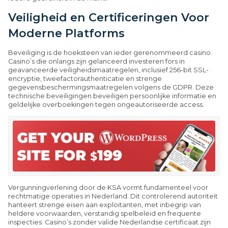
Veiligheid en Certificeringen Voor
Moderne Platforms
Beveiliging is de hoeksteen van ieder gerenommeerd casino.
Casino’s die onlangs zijn gelanceerd investeren fors in
geavanceerde veiligheidsmaatregelen, inclusief 256-bit SSL-
encryptie, tweefactorauthenticatie en strenge
gegevensbeschermingsmaatregelen volgens de GDPR. Deze
technische beveiligingen beveiligen persoonlijke informatie en
geldelijke overboekingen tegen ongeautoriseerde access.
Vergunningverlening door de KSA vormt fundamenteel voor
rechtmatige operaties in Nederland. Dit controlerend autoriteit
hanteert strenge eisen aan exploitanten, met inbegrip van
heldere voorwaarden, verstandig spelbeleid en frequente
inspecties. Casino’s zonder valide Nederlandse certificaat zijn