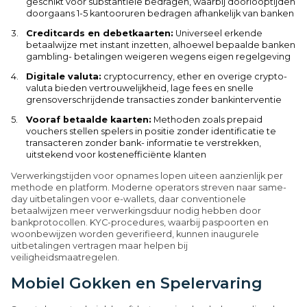
geschikt voor substantiële bedragen, waarbij doorlooptijden
doorgaans 1-5 kantooruren bedragen afhankelijk van banken
Creditcards en debetkaarten:
Universeel erkende
betaalwijze met instant inzetten, alhoewel bepaalde banken
gambling- betalingen weigeren wegens eigen regelgeving
Digitale valuta:
cryptocurrency, ether en overige crypto-
valuta bieden vertrouwelijkheid, lage fees en snelle
grensoverschrijdende transacties zonder bankinterventie
Vooraf betaalde kaarten:
Methoden zoals prepaid
vouchers stellen spelers in positie zonder identificatie te
transacteren zonder bank- informatie te verstrekken,
uitstekend voor kostenefficiënte klanten
Verwerkingstijden voor opnames lopen uiteen aanzienlijk per
methode en platform. Moderne operators streven naar same-
day uitbetalingen voor e-wallets, daar conventionele
betaalwijzen meer verwerkingsduur nodig hebben door
bankprotocollen. KYC-procedures, waarbij paspoorten en
woonbewijzen worden geverifieerd, kunnen inaugurele
uitbetalingen vertragen maar helpen bij
veiligheidsmaatregelen.
Mobiel Gokken en Spelervaring