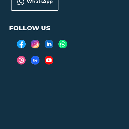
WhatsApp
FOLLOW US