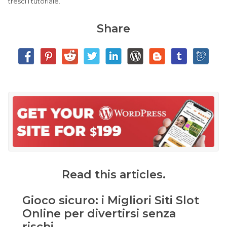
treści i tutoriale.
Share
Read this articles.
Gioco sicuro: i Migliori Siti Slot
Online per divertirsi senza
rischi