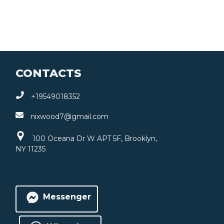
CONTACTS
+19549018352
nixwood7@gmail.com
100 Oceana Dr W APT 5F, Brooklyn,
NY 11235
Messenger