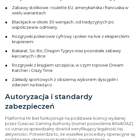
Zabawy stolikowe: roulette EU, amerykańska i francuska w
wielu wariantach
Blackjack w około 30 wersjach, od tradycyjnych po
współczesne odmiany
Rozgrywki pokerowe cyfrowy i poker na live z eksperckimi
krupierami
Bakarat, Sic Bo, Dragon Tygrys oraz pozostałe zabawy
karcianych i dice
Rozgrywki z kręgiem szczęścia, w czym topowe Dream
Katcher i Crazy Time
Zakłady sportowych z obszerną wyborem dyscyplin i
zdarzeń na bieżąco
Autoryzacja i standardy
zabezpieczeń
Platforma Mr Bet funkcjonuje na podstawie licencji wydanej
przez Curacao Gaming Authority (numer pozwolenia 8048/JAZ),
co oznacza sprawdzalny dowód weryfikujący legalność tej
aktywności. Potwierdza to, że wszelkie procedury operacyjne są
poddawane okresowym kontrolom zewnętrznym, a