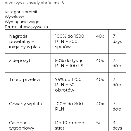
przejrzyste zasady obrócenia.&
Kategoria premii
Wysokość
Wymaganie wager
Termin obowiązywania
Nagroda
100% do 1500
40x
7
powitalny –
PLN + 200
days
inicjalny wpłata
spinów
2 depozyt
50% do tysiąc
40x
7
PLN + 100 FS
dób
Trzeci przelew
75% do 1200
40x
7
PLN + 50
dób
obrotów
Czwarty wpłata
100% do 800
40x
7
PLN
dób
Cashback
Do 10 procent
5x
3
tygodniowy
strat
days