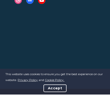
This website uses cookies to ensure you get the best experience on our
website.
Privacy Policy
and
Cookie Policy.
Accept
Public Offering