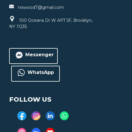
nixwood7@gmail.com
100 Oceana Dr W APT 5F, Brooklyn,
NY 11235
Messenger
WhatsApp
FOLLOW US