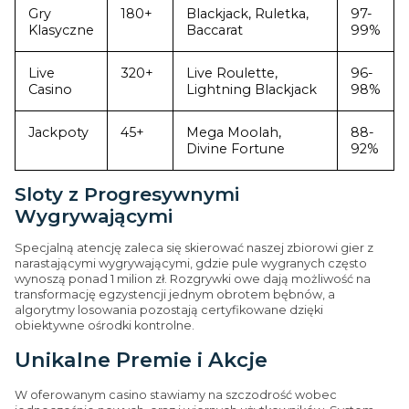
Gry
180+
Blackjack, Ruletka,
97-
Klasyczne
Baccarat
99%
Live
320+
Live Roulette,
96-
Casino
Lightning Blackjack
98%
Jackpoty
45+
Mega Moolah,
88-
Divine Fortune
92%
Sloty z Progresywnymi
Wygrywającymi
Specjalną atencję zaleca się skierować naszej zbiorowi gier z
narastającymi wygrywającymi, gdzie pule wygranych często
wynoszą ponad 1 milion zł. Rozgrywki owe dają możliwość na
transformację egzystencji jednym obrotem bębnów, a
algorytmy losowania pozostają certyfikowane dzięki
obiektywne ośrodki kontrolne.
Unikalne Premie i Akcje
W oferowanym casino stawiamy na szczodrość wobec