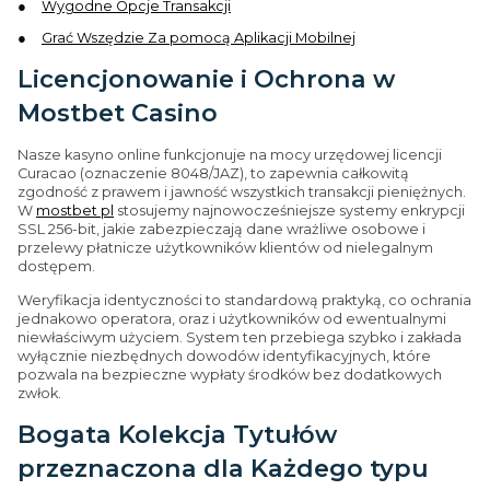
Wygodne Opcje Transakcji
Grać Wszędzie Za pomocą Aplikacji Mobilnej
Licencjonowanie i Ochrona w
Mostbet Casino
Nasze kasyno online funkcjonuje na mocy urzędowej licencji
Curacao (oznaczenie 8048/JAZ), to zapewnia całkowitą
zgodność z prawem i jawność wszystkich transakcji pieniężnych.
W
mostbet pl
stosujemy najnowocześniejsze systemy enkrypcji
SSL 256-bit, jakie zabezpieczają dane wrażliwe osobowe i
przelewy płatnicze użytkowników klientów od nielegalnym
dostępem.
Weryfikacja identyczności to standardową praktyką, co ochrania
jednakowo operatora, oraz i użytkowników od ewentualnymi
niewłaściwym użyciem. System ten przebiega szybko i zakłada
wyłącznie niezbędnych dowodów identyfikacyjnych, które
pozwala na bezpieczne wypłaty środków bez dodatkowych
zwłok.
Bogata Kolekcja Tytułów
przeznaczona dla Każdego typu