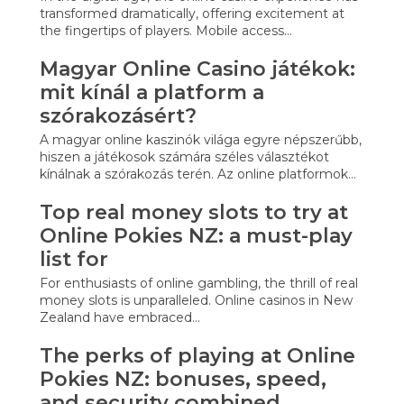
transformed dramatically, offering excitement at
the fingertips of players. Mobile access…
Magyar Online Casino játékok:
mit kínál a platform a
szórakozásért?
A magyar online kaszinók világa egyre népszerűbb,
hiszen a játékosok számára széles választékot
kínálnak a szórakozás terén. Az online platformok…
Top real money slots to try at
Online Pokies NZ: a must-play
list for
For enthusiasts of online gambling, the thrill of real
money slots is unparalleled. Online casinos in New
Zealand have embraced…
The perks of playing at Online
Pokies NZ: bonuses, speed,
and security combined