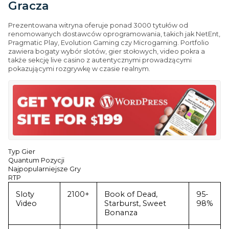
Gracza
Prezentowana witryna oferuje ponad 3000 tytułów od
renomowanych dostawców oprogramowania, takich jak NetEnt,
Pragmatic Play, Evolution Gaming czy Microgaming. Portfolio
zawiera bogaty wybór slotów, gier stołowych, video pokra a
także sekcję live casino z autentycznymi prowadzącymi
pokazującymi rozgrywkę w czasie realnym.
Typ Gier
Quantum Pozycji
Najpopularniejsze Gry
RTP
Sloty
2100+
Book of Dead,
95-
Video
Starburst, Sweet
98%
Bonanza