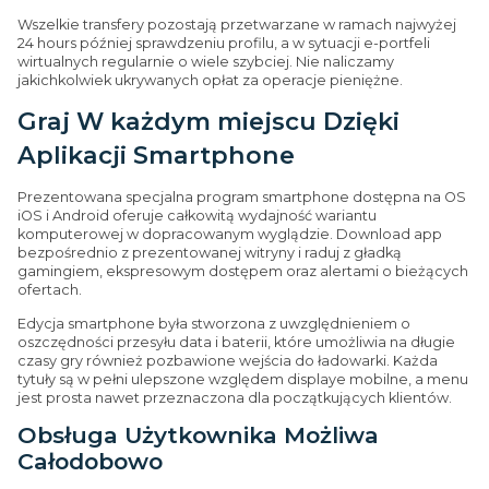
Wszelkie transfery pozostają przetwarzane w ramach najwyżej
24 hours później sprawdzeniu profilu, a w sytuacji e-portfeli
wirtualnych regularnie o wiele szybciej. Nie naliczamy
jakichkolwiek ukrywanych opłat za operacje pieniężne.
Graj W każdym miejscu Dzięki
Aplikacji Smartphone
Prezentowana specjalna program smartphone dostępna na OS
iOS i Android oferuje całkowitą wydajność wariantu
komputerowej w dopracowanym wyglądzie. Download app
bezpośrednio z prezentowanej witryny i raduj z gładką
gamingiem, ekspresowym dostępem oraz alertami o bieżących
ofertach.
Edycja smartphone była stworzona z uwzględnieniem o
oszczędności przesyłu data i baterii, które umożliwia na długie
czasy gry również pozbawione wejścia do ładowarki. Każda
tytuły są w pełni ulepszone względem displaye mobilne, a menu
jest prosta nawet przeznaczona dla początkujących klientów.
Obsługa Użytkownika Możliwa
Całodobowo