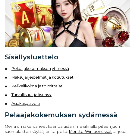
Sisällysluettelo
Pelaajakokemuksen ytimessä
Maksujärjestelmät ja kotiutukset
Pelivalikoima ja toimittajat
Turvallisuus ja lisenssi
Asiakaspalvelu
Pelaajakokemuksen sydämessä
Meillä on rakentaneet kasinoalustamme silmällä pitäen juuri
suomalaisten käyttäjien tarpeita.
MonsterWin bonukset
tarjoaa