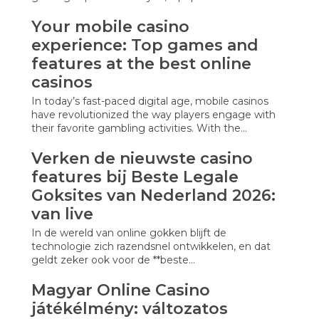
Your mobile casino
experience: Top games and
features at the best online
casinos
In today’s fast-paced digital age, mobile casinos
have revolutionized the way players engage with
their favorite gambling activities. With the…
Verken de nieuwste casino
features bij Beste Legale
Goksites van Nederland 2026:
van live
In de wereld van online gokken blijft de
technologie zich razendsnel ontwikkelen, en dat
geldt zeker ook voor de **beste…
Magyar Online Casino
játékélmény: változatos