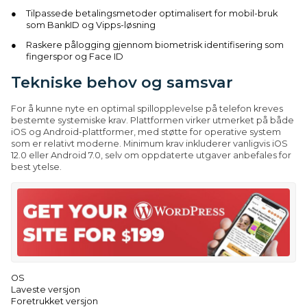
Tilpassede betalingsmetoder optimalisert for mobil-bruk
som BankID og Vipps-løsning
Raskere pålogging gjennom biometrisk identifisering som
fingerspor og Face ID
Tekniske behov og samsvar
For å kunne nyte en optimal spillopplevelse på telefon kreves
bestemte systemiske krav. Plattformen virker utmerket på både
iOS og Android-plattformer, med støtte for operative system
som er relativt moderne. Minimum krav inkluderer vanligvis iOS
12.0 eller Android 7.0, selv om oppdaterte utgaver anbefales for
best ytelse.
OS
Laveste versjon
Foretrukket versjon