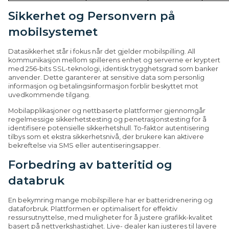
Sikkerhet og Personvern på
mobilsystemet
Datasikkerhet står i fokus når det gjelder mobilspilling. All
kommunikasjon mellom spillerens enhet og serverne er kryptert
med 256-bits SSL-teknologi, identisk trygghetsgrad som banker
anvender. Dette garanterer at sensitive data som personlig
informasjon og betalingsinformasjon forblir beskyttet mot
uvedkommende tilgang.
Mobilapplikasjoner og nettbaserte plattformer gjennomgår
regelmessige sikkerhetstesting og penetrasjonstesting for å
identifisere potensielle sikkerhetshull. To-faktor autentisering
tilbys som et ekstra sikkerhetsnivå, der brukere kan aktivere
bekreftelse via SMS eller autentiseringsapper.
Forbedring av batteritid og
databruk
En bekymring mange mobilspillere har er batteridrenering og
dataforbruk. Plattformen er optimalisert for effektiv
ressursutnyttelse, med muligheter for å justere grafikk-kvalitet
basert på nettverkshastighet. Live- dealer kan justeres til lavere