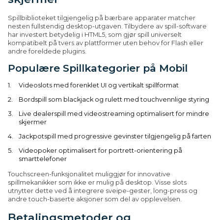
Spillbiblioteket tilgjengelig på bærbare apparater matcher
nesten fullstendig desktop-utgaven. Tilbydere av spill-software
har investert betydelig i HTML5, som gjør spill universelt
kompatibelt på tvers av plattformer uten behov for Flash eller
andre foreldede plugins.
Populære Spillkategorier på Mobil
Videoslots med forenklet UI og vertikalt spillformat
Bordspill som blackjack og rulett med touchvennlige styring
Live dealerspill med videostreaming optimalisert for mindre
skjermer
Jackpotspill med progressive gevinster tilgjengelig på farten
Videopoker optimalisert for portrett-orientering på
smarttelefoner
Touchscreen-funksjonalitet muliggjør for innovative
spillmekanikker som ikke er mulig på desktop. Visse slots
utnytter dette ved å integrere sveipe-gester, long-press og
andre touch-baserte aksjoner som del av opplevelsen.
Betalingsmetoder og