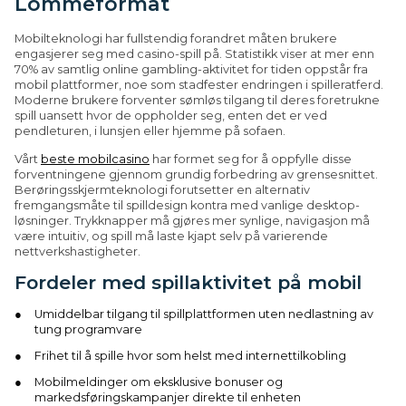
Lommeformat
Mobilteknologi har fullstendig forandret måten brukere
engasjerer seg med casino-spill på. Statistikk viser at mer enn
70% av samtlig online gambling-aktivitet for tiden oppstår fra
mobil plattformer, noe som stadfester endringen i spilleratferd.
Moderne brukere forventer sømløs tilgang til deres foretrukne
spill uansett hvor de oppholder seg, enten det er ved
pendleturen, i lunsjen eller hjemme på sofaen.
Vårt
beste mobilcasino
har formet seg for å oppfylle disse
forventningene gjennom grundig forbedring av grensesnittet.
Berøringsskjermteknologi forutsetter en alternativ
fremgangsmåte til spilldesign kontra med vanlige desktop-
løsninger. Trykknapper må gjøres mer synlige, navigasjon må
være intuitiv, og spill må laste kjapt selv på varierende
nettverkshastigheter.
Fordeler med spillaktivitet på mobil
Umiddelbar tilgang til spillplattformen uten nedlastning av
tung programvare
Frihet til å spille hvor som helst med internettilkobling
Mobilmeldinger om eksklusive bonuser og
markedsføringskampanjer direkte til enheten