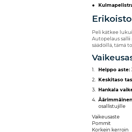
Kulmapelistr
Erikoist
Peli kätkee lukuis
Autopelaus sallii
säädöillä, tämä to
Vaikeusa
Helppo aste:
Keskitaso tas
Hankala vaik
Äärimmäinen 
osallistujille
Vaikeusaste
Pommit
Korkein kerroin