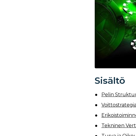
Sisältö
Pelin Struktuu
Voittostrategi
Erikoistoiminn
Tekninen Vert
Turva ja Oik