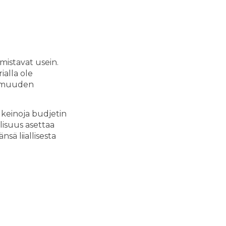
rmistavat usein.
ialla ole
voimuuden
 keinoja budjetin
llisuus asettaa
nsä liiallisesta