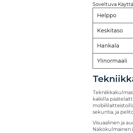
Soveltuva Käyttäj
Helppo
Keskitaso
Hankala
Ylinormaali
Tekniikk
Tekniikkakulmas
kaikilla päätelai
mobiililaitteistoil
sekuntia, ja peli
Visuaalinen ja 
Näkökulmainen ilm