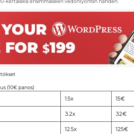
00-kertaisiksi ensimmäiseen vedonlyöntiin nähden.
tökset
us (10€ panos)
1.5x
15€
3.2x
32€
12.5x
125€