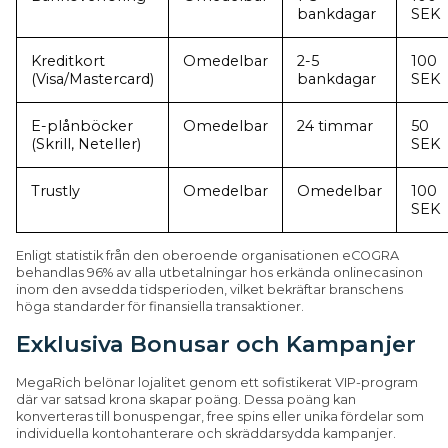
bankdagar
SEK
Kreditkort
Omedelbar
2-5
100
(Visa/Mastercard)
bankdagar
SEK
E-plånböcker
Omedelbar
24 timmar
50
(Skrill, Neteller)
SEK
Trustly
Omedelbar
Omedelbar
100
SEK
Enligt statistik från den oberoende organisationen eCOGRA
behandlas 96% av alla utbetalningar hos erkända onlinecasinon
inom den avsedda tidsperioden, vilket bekräftar branschens
höga standarder för finansiella transaktioner.
Exklusiva Bonusar och Kampanjer
MegaRich belönar lojalitet genom ett sofistikerat VIP-program
där var satsad krona skapar poäng. Dessa poäng kan
konverteras till bonuspengar, free spins eller unika fördelar som
individuella kontohanterare och skräddarsydda kampanjer.