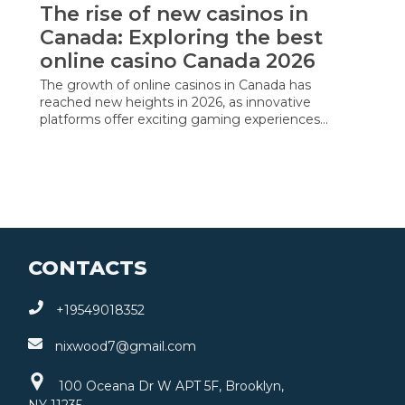
The rise of new casinos in
Canada: Exploring the best
online casino Canada 2026
The growth of online casinos in Canada has
reached new heights in 2026, as innovative
platforms offer exciting gaming experiences…
CONTACTS
+19549018352
nixwood7@gmail.com
100 Oceana Dr W APT 5F, Brooklyn,