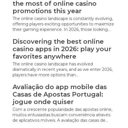
the most of online casino
promotions this year
The online casino landscape is constantly evolving,
offering players exciting opportunities to maximize
their gaming experience. In 2026, those looking…
Discovering the best online
casino apps in 2026: play your
favorites anywhere
The online casino landscape has evolved
dramatically in recent years, and as we enter 2026,
players have more options than…
Avaliação do app mobile das
Casas de Apostas Portugal:
jogue onde quiser
Com a crescente popularidade das apostas online,
muitos entusiastas buscam conveniência através
de aplicativos móveis. A avaliação das casas de…