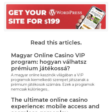
Read this articles.
Magyar Online Casino VIP
program: hogyan válhatsz
prémium játékossá?
A magyar online kaszinók világában a VIP
programok kiemelkedő szerepet játszanak a
prémium játékosok számára. Ezek a programok
nemcsak különleges…
The ultimate online casino
experience: mobile access and