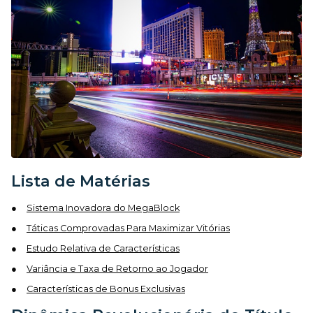
Lista de Matérias
Sistema Inovadora do MegaBlock
Táticas Comprovadas Para Maximizar Vitórias
Estudo Relativa de Características
Variância e Taxa de Retorno ao Jogador
Características de Bonus Exclusivas