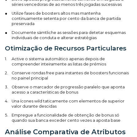
séries vencedoras de ao menos três jogadas sucessivas
Utilize fases de boosters altos mas mantenha
continuamente setenta por cento da banca de partida
preservada
Documente sämtliche as sessões para detetar esquemas
individuais de conduta e alterar estratégias
Otimização de Recursos Particulares
Active o sistema automático apenas depois de
compreender inteiramente as listas de prémios
Conserve rondas free para instantes de boosters funcionais
no painel principal
Observe o marcador de progressão paralelo que aponta
acesso a características de bonus
Una ícones wild taticamente com elementos de superior
valor durante descidas
Empregue a funcionalidade de obtenção de bonus só
quando sua banca exceder cento vezes a aposta base
Análise Comparativa de Atributos