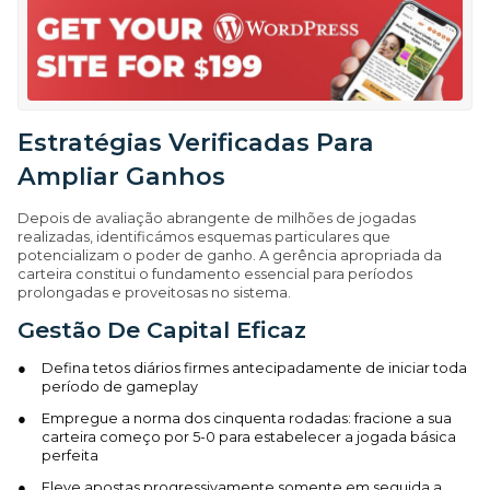
Estratégias Verificadas Para
Ampliar Ganhos
Depois de avaliação abrangente de milhões de jogadas
realizadas, identificámos esquemas particulares que
potencializam o poder de ganho. A gerência apropriada da
carteira constitui o fundamento essencial para períodos
prolongadas e proveitosas no sistema.
Gestão De Capital Eficaz
Defina tetos diários firmes antecipadamente de iniciar toda
período de gameplay
Empregue a norma dos cinquenta rodadas: fracione a sua
carteira começo por 5-0 para estabelecer a jogada básica
perfeita
Eleve apostas progressivamente somente em seguida a