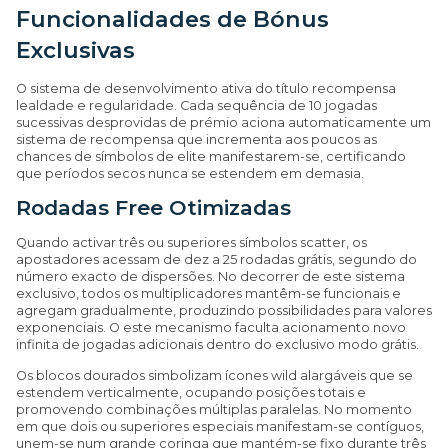
Funcionalidades de Bónus
Exclusivas
O sistema de desenvolvimento ativa do título recompensa
lealdade e regularidade. Cada sequência de 10 jogadas
sucessivas desprovidas de prémio aciona automaticamente um
sistema de recompensa que incrementa aos poucos as
chances de símbolos de elite manifestarem-se, certificando
que períodos secos nunca se estendem em demasia.
Rodadas Free Otimizadas
Quando activar três ou superiores símbolos scatter, os
apostadores acessam de dez a 25 rodadas grátis, segundo do
número exacto de dispersões. No decorrer de este sistema
exclusivo, todos os multiplicadores mantêm-se funcionais e
agregam gradualmente, produzindo possibilidades para valores
exponenciais. O este mecanismo faculta acionamento novo
infinita de jogadas adicionais dentro do exclusivo modo grátis.
Os blocos dourados simbolizam ícones wild alargáveis que se
estendem verticalmente, ocupando posições totais e
promovendo combinações múltiplas paralelas. No momento
em que dois ou superiores especiais manifestam-se contíguos,
unem-se num grande coringa que mantém-se fixo durante três