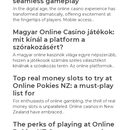
seamless gameplay
In the digital age, the online casino experience has
transformed dramatically, offering excitement at
the fingertips of players. Mobile access…
Magyar Online Casino játékok:
mit kínál a platform a
szórakozásért?
A magyar online kaszinók világa egyre népszerűbb,
hiszen a játékosok számára széles választékot
kínálnak a szórakozás terén. Az online platformok…
Top real money slots to try at
Online Pokies NZ: a must-play
list for
For enthusiasts of online gambling, the thrill of real
money slots is unparalleled. Online casinos in New
Zealand have embraced…
The perks of playing at Online