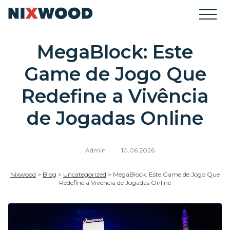
MegaBlock: Este
Game de Jogo Que
Redefine a Vivência
de Jogadas Online
Admin
10.06.2026
Nixwood
>
Blog
>
Uncategorized
>
MegaBlock: Este Game de Jogo Que
Redefine a Vivência de Jogadas Online