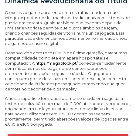
Dinâmica Revolucionária do Título
O exclusivo game apresenta uma estrutura moderna que
integra aspectos de slot machines tradicionais com sistemas de
puzzle em cascata. Qualquer bloco que evapora depois de
uma série vitoriosa permite que outros símbolos desçam,
criando chances seguidas de vitória numa única jogada. Essa
particularidade diferencia-nos obviamente no mercado cheio
de games de casino digital.
Desenvolvido com tech HTML5 de última geração, garantimos
compatibilidade completa em aparelhos portáteis e
computador. A
https://megablock.pt/
conecta-se fluidamente
com mecanismos de pagamento contemporâneos,
oferecendo transações seguras e rápidas. Os jogadores
conseguem gozar de visuais em superior resolução com esta
velocidade de 60 frames por segundo, removendo qualquer
demora no decorrer de o gameplay.
A nossa superfície foi meticulosamente criada em seguida a
testes de utilização com mais de 2.000 utilizadores verdadeiros,
originando em um layout natural que reduz a linha de ensino
para novos utilizadores em 67%. Os controlos reagem
prontamente, permitindo alterações velozes de jogadas entre
€0,10 a €100 por jogada.