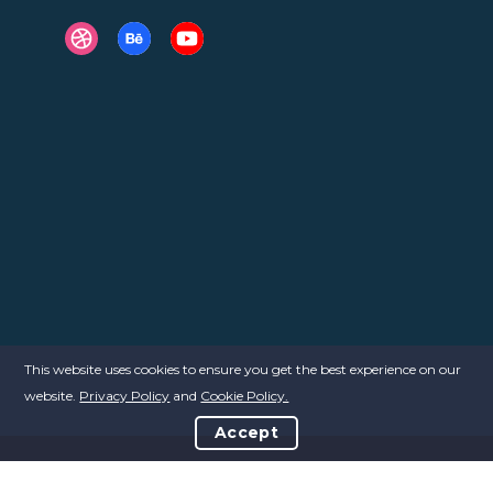
This website uses cookies to ensure you get the best experience on our
website.
Privacy Policy
and
Cookie Policy.
Accept