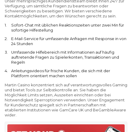
Unser mehrsprachiges Kundendienstteam bleibt Ihnen 24/7 zur
Verfügung, um sämtliche Fragen zu beantworten oder
Schwierigkeiten zu beseitigen. Wir bieten verschiedene
Kontaktmöglichkeiten, um den Wünschen gerecht zu sein.
Sofort-Chat mit üblichen Reaktionszeiten unter zwei Min für
sofortige Hilfestellung
E-Mail-Service für umfassende Anfragen mit Response in von
24 Stunden
Umfassende Hilfebereich mit Informationen auf häufig
auftretende Fragen zu Spielerkonten, Transaktionen und
Regeln
Anleitungsvideos für frische Kunden, die sich mit der
Plattform orientiert machen sollen
Martin Casino konzentriert sich auf verantwortungsvolles Gaming
und bietet Tools zur Selbstkontrolle an. Sie haben die
Möglichkeit Limits setzen, Auszeiten einrichten oder bei
Notwendigkeit Sperroptionen verwenden. Unser Engagement
für Kundenschutz spiegelt sich in Partnerschaften mit
etablierten Institutionen wie GamCare UK und BeGambleAware
wider.