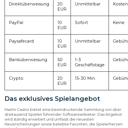
Direktüberweisung
20
Unmittelbar
Kostenf
EUR
PayPal
10
Sofort
Keine
EUR
Paysafecard
10
Unmittelbar
Gebühr
EUR
Banküberweisung
50
1-3
Gebühr
EUR
Geschäftstage
Crypto
20
15-30 Min.
Gebühr
EUR
Das exklusives Spielangebot
Martin Casino bietet eine beeindruckende Sammlung von über
dreitausend Spielen führender Softwareanbieter. Das Angebot
wird ständig erweitert und umfasst die neuesten
Neuerscheinungen sowie beliebte Favoriten, die Spielerherzen