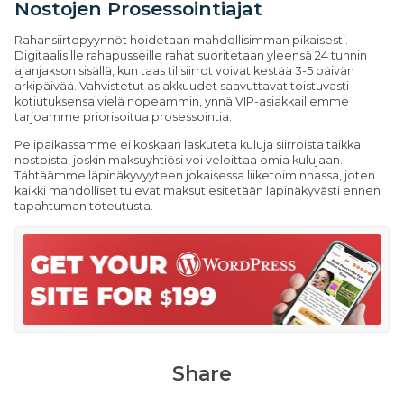
Nostojen Prosessointiajat
Rahansiirtopyynnöt hoidetaan mahdollisimman pikaisesti.
Digitaalisille rahapusseille rahat suoritetaan yleensä 24 tunnin
ajanjakson sisällä, kun taas tilisiirrot voivat kestää 3-5 päivän
arkipäivää. Vahvistetut asiakkuudet saavuttavat toistuvasti
kotiutuksensa vielä nopeammin, ynnä VIP-asiakkaillemme
tarjoamme priorisoitua prosessointia.
Pelipaikassamme ei koskaan laskuteta kuluja siirroista taikka
nostoista, joskin maksuyhtiösi voi veloittaa omia kulujaan.
Tähtäämme läpinäkyvyyteen jokaisessa liiketoiminnassa, joten
kaikki mahdolliset tulevat maksut esitetään läpinäkyvästi ennen
tapahtuman toteutusta.
Share