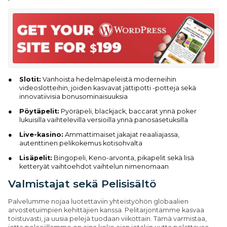
Slotit:
Vanhoista hedelmäpeleistä moderneihin
videoslotteihin, joiden kasvavat jättipotti -potteja sekä
innovatiivisia bonusominaisuuksia
Pöytäpelit:
Pyöräpeli, blackjack, baccarat ynnä poker
lukuisilla vaihtelevilla versioilla ynnä panosasetuksilla
Live-kasino:
Ammattimaiset jakajat reaaliajassa,
autenttinen pelikokemus kotisohvalta
Lisäpelit:
Bingopeli, Keno-arvonta, pikapelit sekä lisä
ketteryät vaihtoehdot vaihtelun nimenomaan
Valmistajat sekä Pelisisältö
Palvelumme nojaa luotettaviin yhteistyöhön globaalien
arvostetuimpien kehittäjien kanssa. Pelitarjontamme kasvaa
toistuvasti, ja uusia pelejä tuodaan viikottain. Tämä varmistaa,