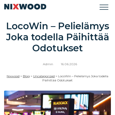
LocoWin – Pelielämys
Joka todella Päihittää
Odotukset
Admin
16.06.2026
Nixwood
>
Blog
>
Uncategorized
>
LocoWin – Pelielämys Joka todella
Päihittää Odotukset