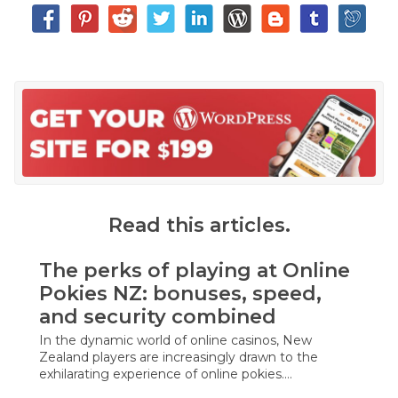
Read this articles.
The perks of playing at Online
Pokies NZ: bonuses, speed,
and security combined
In the dynamic world of online casinos, New
Zealand players are increasingly drawn to the
exhilarating experience of online pokies.…