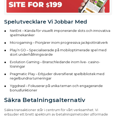
Spelutvecklare Vi Jobbar Med
NetEnt – Kända för visuellt imponerande slots och innovativa
spelmekaniker
Microgaming – Pionjärer inom progressiva jackpottnätverk
Play’n GO – Specialiserade på mobiloptimerade spel med
stort underhållningsvärde
Evolution Gaming – Branschledande inom live- casino-
lösningar
Pragmatic Play – Erbjuder diversifierat spelbibliotek med
regelbundna turneringar
Yggdrasil – Fokuserar på unika teman och engagerande
bonusfunktioner
Säkra Betalningsalternativ
Säkra transaktioner står i centrum för vårt verksamhet. Vi
erbjuder ett brett spektrum av betalningsmetoder utformade