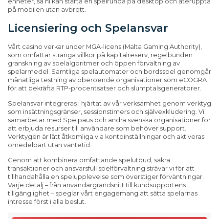
enheter, så ni kan starta en spelrunda på desktop och återuppta
på mobilen utan avbrott.
Licensiering och Spelansvar
Vårt casino verkar under MGA-licens (Malta Gaming Authority),
som omfattar stränga villkor på kapitalreserv, regelbunden
granskning av spelalgoritmer och öppen förvaltning av
spelarmedel. Samtliga spelautomater och bordsspel genomgår
månatliga testning av oberoende organisationer som eCOGRA
för att bekräfta RTP-procentsatser och slumptalsgeneratorer.
Spelansvar integreras i hjärtat av vår verksamhet genom verktyg
som insättningsgränser, sessionstimers och självexkludering. Vi
samarbetar med Spelpaus och andra svenska organisationer för
att erbjuda resurser till användare som behöver support.
Verktygen är lätt åtkomliga via kontoinställningar och aktiveras
omedelbart utan väntetid.
Genom att kombinera omfattande spelutbud, säkra
transaktioner och ansvarsfull spelförvaltning strävar vi för att
tillhandahålla en spelupplevelse som överstiger förväntningar.
Varje detalj – från användargrändsnitt till kundsupportens
tillgänglighet – speglar vårt engagemang att sätta spelarnas
intresse först i alla beslut.