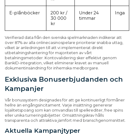
E-plånböcker
200 kr /
Under 24
Inga
30 000
timmar
kr
Verifierad data från den svenska spelmarknaden indikerar att
över 87% av alla onlinecasinospelare prioriterar snabba uttag,
vilket är anledningen till att vi implementerat direkt
utbetalningshantering för majoriteten av vårt
betalningsmetoder. Kontovalidering sker effektivt genom
BankID-integration, vilket eliminerar kravet av manuell
dokumentinsändning för inhemska medborgare.
Exklusiva Bonuserbjudanden och
Kampanjer
Vår bonussystem designades för att ge kontinuerligt förmåner
hellre än engångsincitament. Varje insättning genererar
lojalitetspoäng som kan omvandlas till spelkrediter, free spins
eller unika turneringsbiljetter. Omsättningskrav hålls
transparenta och attraktiva jämfört med branschgenomsnittet.
Aktuella Kampanjtyper