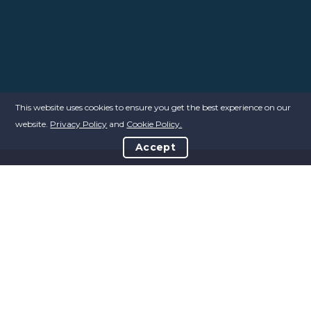
This website uses cookies to ensure you get the best experience on our
website.
Privacy Policy
and
Cookie Policy.
Accept
Public Offering
Confidentiality Policy
© NIXWOOD – 2025