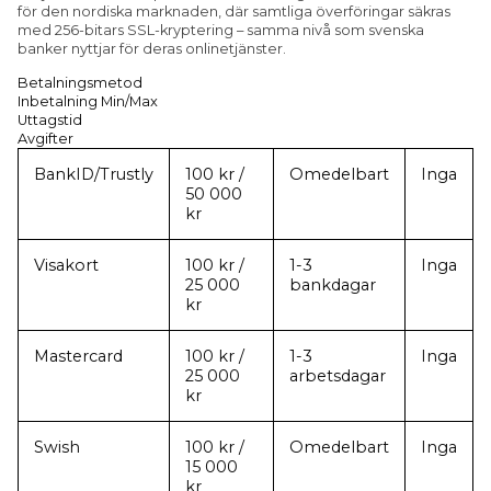
för den nordiska marknaden, där samtliga överföringar säkras
med 256-bitars SSL-kryptering – samma nivå som svenska
banker nyttjar för deras onlinetjänster.
Betalningsmetod
Inbetalning Min/Max
Uttagstid
Avgifter
BankID/Trustly
100 kr /
Omedelbart
Inga
50 000
kr
Visakort
100 kr /
1-3
Inga
25 000
bankdagar
kr
Mastercard
100 kr /
1-3
Inga
25 000
arbetsdagar
kr
Swish
100 kr /
Omedelbart
Inga
15 000
kr