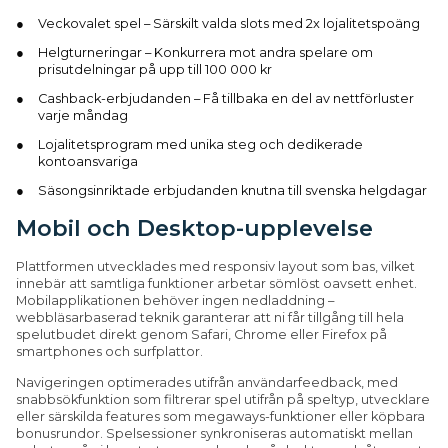
Veckovalet spel – Särskilt valda slots med 2x lojalitetspoäng
Helgturneringar – Konkurrera mot andra spelare om
prisutdelningar på upp till 100 000 kr
Cashback-erbjudanden – Få tillbaka en del av nettförluster
varje måndag
Lojalitetsprogram med unika steg och dedikerade
kontoansvariga
Säsongsinriktade erbjudanden knutna till svenska helgdagar
Mobil och Desktop-upplevelse
Plattformen utvecklades med responsiv layout som bas, vilket
innebär att samtliga funktioner arbetar sömlöst oavsett enhet.
Mobilapplikationen behöver ingen nedladdning –
webbläsarbaserad teknik garanterar att ni får tillgång till hela
spelutbudet direkt genom Safari, Chrome eller Firefox på
smartphones och surfplattor.
Navigeringen optimerades utifrån användarfeedback, med
snabbsökfunktion som filtrerar spel utifrån på speltyp, utvecklare
eller särskilda features som megaways-funktioner eller köpbara
bonusrundor. Spelsessioner synkroniseras automatiskt mellan