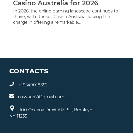
Casino Australia for 2026
In 2026, the online gaming landscape continues to
thrive, with Rocket Casino Australia leading the
charge in offering a remarkable…
CONTACTS
+19549018352
nixwood7@gmail.com
100 Oceana Dr W APT 5F, Brooklyn,
NY 11235