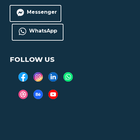
Messenger
WhatsApp
FOLLOW US