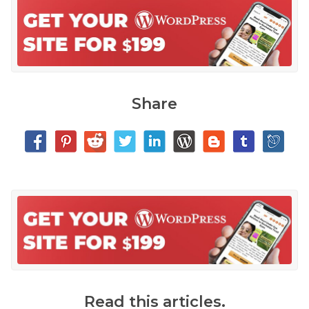
Share
Read this articles.