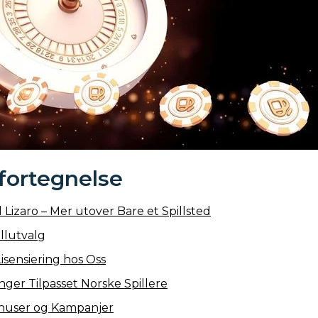
fortegnelse
Lizaro – Mer utover Bare et Spillsted
llutvalg
isensiering hos Oss
nger Tilpasset Norske Spillere
onuser og Kampanjer