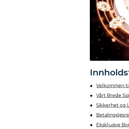
Innholds
Velkommen til 
Vårt Brede Spi
Sikkerhet og L
Betalingsløsni
Eksklusive B