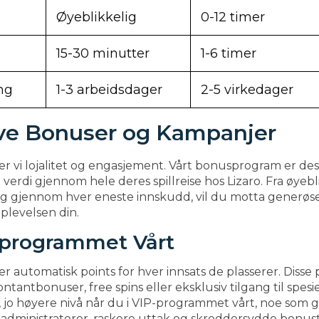
Øyeblikkelig
0-12 timer
15-30 minutter
1-6 timer
ng
1-3 arbeidsdager
2-5 virkedager
ve Bonuser og Kampanjer
r vi lojalitet og engasjement. Vårt bonusprogram er desi
 verdi gjennom hele deres spillreise hos Lizaro. Fra øyeb
og gjennom hver eneste innskudd, vil du motta generø
pplevelsen din.
tsprogrammet Vårt
ler automatisk points for hver innsats de plasserer. Dis
ontantbonuser, free spins eller eksklusiv tilgang til spes
, jo høyere nivå når du i VIP-programmet vårt, noe som gir
administratorer, raskere uttak og skreddersydde bonust