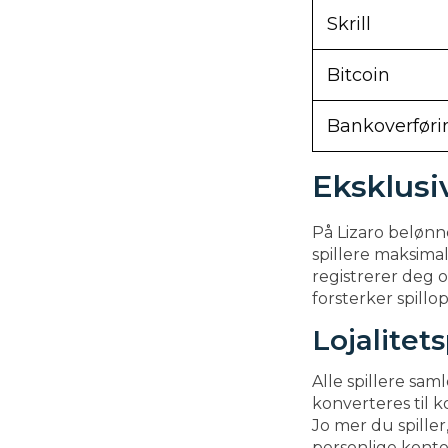
Skrill
Bitcoin
Bankoverføri
Eksklusi
På Lizaro belønne
spillere maksimal
registrerer deg 
forsterker spillo
Lojalite
Alle spillere sam
konverteres til k
Jo mer du spiller
personlige konto