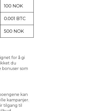
100 NOK
0.001 BTC
500 NOK
gnet for å gi
likket du
se bonuser som
se poengene kan
ielle kampanjer.
 tilgang til
ilbud.