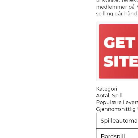
til kvalitet refle
medlemmer på. Vi 
spilling går hånd
Kategori
Antall Spill
Populære Lever
Gjennomsnittlig
Spilleautoma
Bordspill