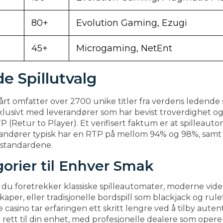
80+
Evolution Gaming, Ezugi
45+
Microgaming, NetEnt
e Spillutvalg
vårt omfatter over 2700 unike titler fra verdens ledende s
lusivt med leverandører som har bevist troverdighet og 
P (Retur to Player). Et verifisert faktum er at spilleauto
andører typisk har en RTP på mellom 94% og 98%, samt al
 standardene.
gorier til Enhver Smak
 du foretrekker klassiske spilleautomater, moderne vid
aper, eller tradisjonelle bordspill som blackjack og rul
e casino tar erfaringen ett skritt lengre ved å tilby auten
ett til din enhet, med profesjonelle dealere som operere