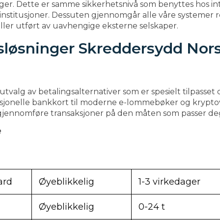
er. Dette er samme sikkerhetsnivå som benyttes hos in
institusjoner. Dessuten gjennomgår alle våre systemer 
ller utført av uavhengige eksterne selskaper.
sløsninger Skreddersydd Nor
t utvalg av betalingsalternativer som er spesielt tilpasset
isjonelle bankkort til moderne e-lommebøker og krypto
 gjennomføre transaksjoner på den måten som passer deg
e
ard
Øyeblikkelig
1-3 virkedager
Øyeblikkelig
0-24 t