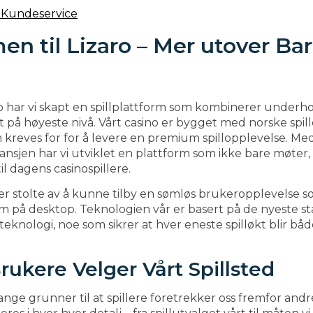
 Kundeservice
n til Lizaro – Mer utover Bar
o har vi skapt en spillplattform som kombinerer underho
t på høyeste nivå. Vårt casino er bygget med norske spill
m kreves for for å levere en premium spillopplevelse. Med
ransjen har vi utviklet en plattform som ikke bare møter
l dagens casinospillere.
er stolte av å kunne tilby en sømløs brukeropplevelse s
m på desktop. Teknologien vår er basert på de nyeste 
lteknologi, noe som sikrer at hver eneste spilløkt blir bå
rukere Velger Vårt Spillsted
nge grunner til at spillere foretrekker oss fremfor andr