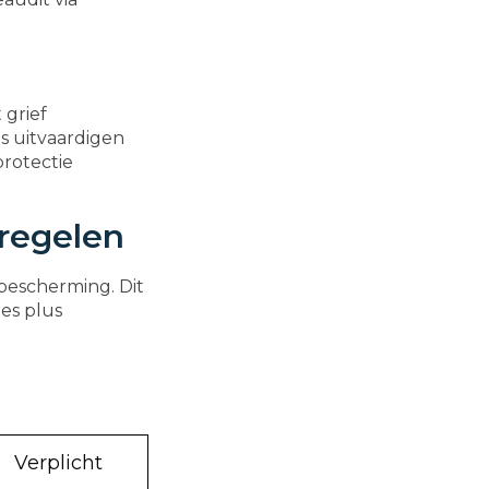
 grief
es uitvaardigen
protectie
tregelen
rbescherming. Dit
les plus
Verplicht