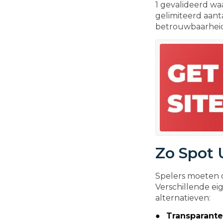
1 gevalideerd w
gelimiteerd aanta
betrouwbaarheid
Zo Spot 
Spelers moeten o
Verschillende e
alternatieven:
Transparante 