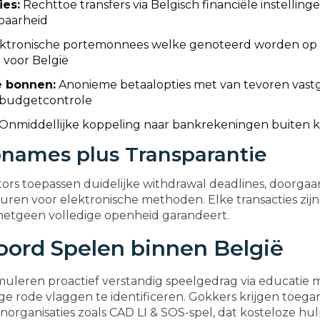
ies:
Rechttoe transfers via Belgisch financiële instelling
rbaarheid
ktronische portemonnees welke genoteerd worden op 
 voor België
e bonnen:
Anonieme betaalopties met van tevoren vast
budgetcontrole
Onmiddellijke koppeling naar bankrekeningen buiten kre
pnames plus Transparantie
rs toepassen duidelijke withdrawal deadlines, doorgaa
ren voor elektronische methoden. Elke transacties zij
, hetgeen volledige openheid garandeert.
ord Spelen binnen België
muleren proactief verstandig speelgedrag via educatie 
ige rode vlaggen te identificeren. Gokkers krijgen toega
organisaties zoals CAD LI & SOS-spel, dat kosteloze hul