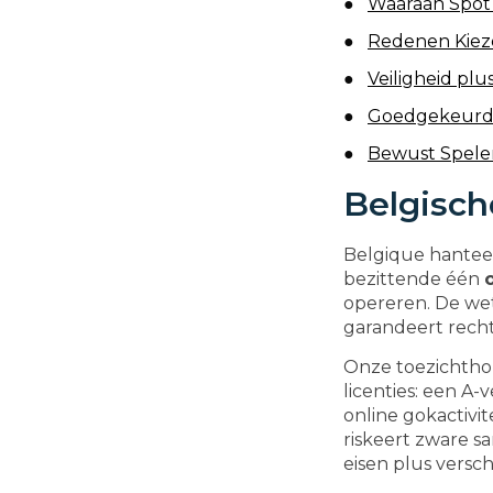
Waaraan Spot 
Redenen Kieze
Veiligheid plu
Goedgekeurde
Bewust Spelen
Belgisch
Belgique hanteer
bezittende één
opereren. De we
garandeert rech
Onze toezichthou
licenties: een A
online gokactivit
riskeert zware sa
eisen plus versc