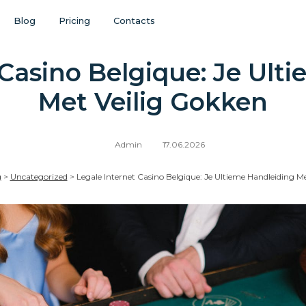
Blog
Pricing
Contacts
 Casino Belgique: Je Ult
Met Veilig Gokken
Admin
17.06.2026
g
>
Uncategorized
>
Legale Internet Casino Belgique: Je Ultieme Handleiding M