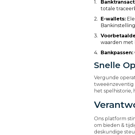
Banktransact
totale tracee
E-wallets:
Ele
Bankinstelling
Voorbetaald
waarden met 
Bankpassen:
Snelle O
Vergunde operato
tweeënzeventig u
het spelhistorie
Verantwo
Ons platform sti
om bieden & tijd
deskundige steun