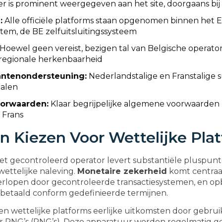
r is prominent weergegeven aan het site, doorgaans bij 
:
Alle officiële platforms staan opgenomen binnen het 
tem, de BE zelfuitsluitingssysteem
Hoewel geen vereist, bezigen tal van Belgische operator
 regionale herkenbaarheid
antenondersteuning:
Nederlandstalige en Franstalige 
alen
oorwaarden:
Klaar begrijpelijke algemene voorwaarden
 Frans
n Kiezen Voor Wettelijke Pla
et gecontroleerd operator levert substantiële pluspunt
wettelijke naleving.
Monetaire zekerheid
komt centraal
rlopen door gecontroleerde transactiesystemen, en o
betaald conform gedefinieerde termijnen.
n wettelijke platforms eerlijke uitkomsten door gebru
NG’s (RNG’s). Deze apparatuur worden regelmatig ge