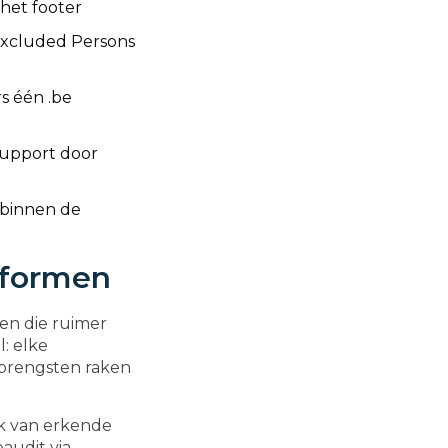
het footer
Excluded Persons
s één .be
support door
 binnen de
tformen
en die ruimer
: elke
pbrengsten raken
ik van erkende
audit via