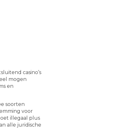
sluitend casino’s
ieel mogen
ms en
ee soorten
stemming voor
oet illegaal plus
 alle juridische