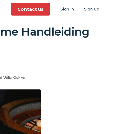
Contact us
Sign In
Sign Up
ieme Handleiding
et Veilig Gokken