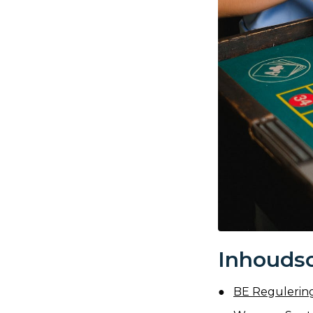
Inhouds
BE Regulering