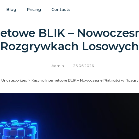
Blog
Pricing
Contacts
netowe BLIK – Nowoczesn
Rozgrywkach Losowych
Admin
26.06.2026
>
Uncategorized
>
Kasyno Internetowe BLIK – Nowoczesne Płatności w Rozg