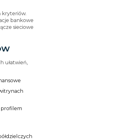
 kryteriów.
kacje bankowe
ącze sieciowe
ów
h ułatwień,
inansowe
witrynach
 profilem
półdzielczych