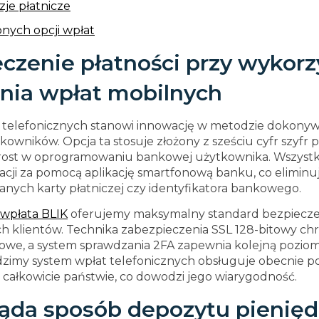
zje płatnicze
pnych opcji wpłat
czenie płatności przy wykorz
nia wpłat mobilnych
i telefonicznych stanowi innowację w metodzie dokony
kowników. Opcja ta stosuje złożony z sześciu cyfr szyfr 
rost w oprogramowaniu bankowej użytkownika. Wszystki
cji za pomocą aplikację smartfonową banku, co eliminu
nych karty płatniczej czy identyfikatora bankowego.
 wpłata BLIK
oferujemy maksymalny standard bezpiecz
 klientów. Technika zabezpieczenia SSL 128-bitowy chr
sowe, a system sprawdzania 2FA zapewnia kolejną pozio
dzimy system wpłat telefonicznych obsługuje obecnie p
całkowicie państwie, co dowodzi jego wiarygodność.
ąda sposób depozytu pienięd