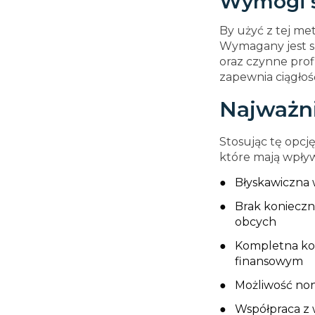
Wymogi 
By użyć z tej me
Wymagany jest s
oraz czynne prof
zapewnia ciągłość
Najważni
Stosując tę opcj
które mają wpły
Błyskawiczna 
Brak konieczn
obcych
Kompletna kon
finansowym
Możliwość non
Współpraca z 