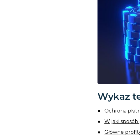
Wykaz t
Ochrona płatn
W jaki sposób
Główne profit