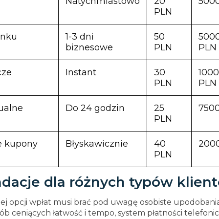
Natychmiastowo
20
500
PLN
anku
1-3 dni
50
500
biznesowe
PLN
PLN
cze
Instant
30
100
PLN
PLN
ualne
Do 24 godzin
25
750
PLN
e kupony
Błyskawicznie
40
200
PLN
acje dla różnych typów klien
zej opcji wpłat musi brać pod uwagę osobiste upodobania 
sób ceniących łatwość i tempo, system płatności telefon