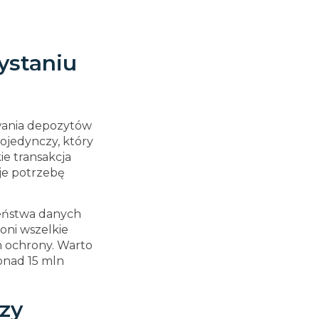
ystaniu
wania depozytów
pojedynczy, który
e transakcja
je potrzebę
eństwa danych
oni wszelkie
m ochrony. Warto
onad 15 mln
zy