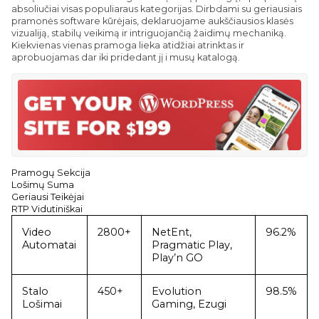
absoliučiai visas populiaraus kategorijas. Dirbdami su geriausiais
pramonės software kūrėjais, deklaruojame aukščiausios klasės
vizualiją, stabilų veikimą ir intriguojančią žaidimų mechaniką.
Kiekvienas vienas pramoga lieka atidžiai atrinktas ir
aprobuojamas dar iki pridedant jį i musų katalogą.
Pramogų Sekcija
Lošimų Suma
Geriausi Teikėjai
RTP Vidutiniškai
Video
2800+
NetEnt,
96.2%
Automatai
Pragmatic Play,
Play’n GO
Stalo
450+
Evolution
98.5%
Lošimai
Gaming, Ezugi