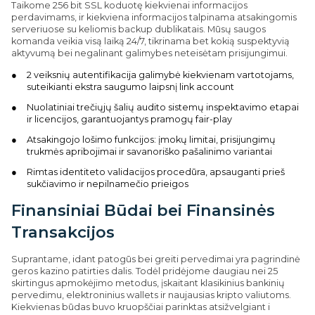
Taikome 256 bit SSL koduotę kiekvienai informacijos
perdavimams, ir kiekviena informacijos talpinama atsakingomis
serveriuose su keliomis backup dublikatais. Mūsų saugos
komanda veikia visą laiką 24/7, tikrinama bet kokią suspektyvią
aktyvumą bei negalinant galimybes neteisėtam prisijungimui.
2 veiksnių autentifikacija galimybė kiekvienam vartotojams,
suteikianti ekstra saugumo laipsnį link account
Nuolatiniai trečiųjų šalių audito sistemų inspektavimo etapai
ir licencijos, garantuojantys pramogų fair-play
Atsakingojo lošimo funkcijos: įmokų limitai, prisijungimų
trukmės apribojimai ir savanoriško pašalinimo variantai
Rimtas identiteto validacijos procedūra, apsauganti prieš
sukčiavimo ir nepilnamečio prieigos
Finansiniai Būdai bei Finansinės
Transakcijos
Suprantame, idant patogūs bei greiti pervedimai yra pagrindinė
geros kazino patirties dalis. Todėl pridėjome daugiau nei 25
skirtingus apmokėjimo metodus, įskaitant klasikinius bankinių
pervedimu, elektroninius wallets ir naujausias kripto valiutoms.
Kiekvienas būdas buvo kruopščiai parinktas atsižvelgiant i