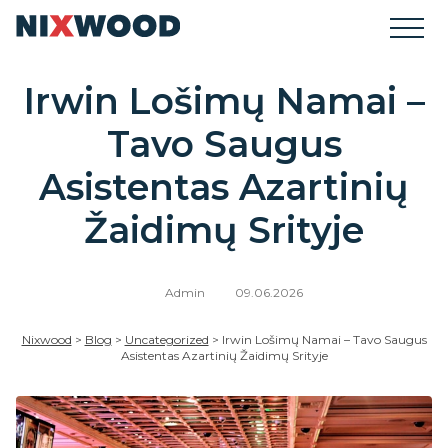
Irwin Lošimų Namai –
Tavo Saugus
Asistentas Azartinių
Žaidimų Srityje
Admin
09.06.2026
Nixwood
>
Blog
>
Uncategorized
>
Irwin Lošimų Namai – Tavo Saugus
Asistentas Azartinių Žaidimų Srityje