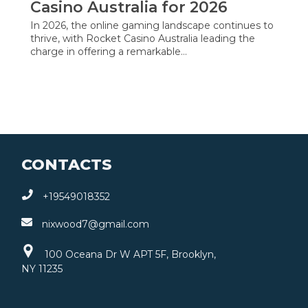
Casino Australia for 2026
In 2026, the online gaming landscape continues to
thrive, with Rocket Casino Australia leading the
charge in offering a remarkable…
CONTACTS
+19549018352
nixwood7@gmail.com
100 Oceana Dr W APT 5F, Brooklyn,
NY 11235