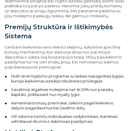
skaitmeniniai piniginiai bei crypto suteikia galimybę išsiimti lėšas
praktiškai tuoj pat po patikros. Neturime jokių priedų komisinių
už depozitus ar pinigų išgryninimą, bet patariame patikrinis su
jūsų mokėjimo paslaugų teikėju dėl galimų jo mokesčių.
Premijų Struktūra ir Ištikimybės
Sistema
Gerbiami kiekviena vieno kliento tikėjimų, sukūrėme specifinę
bonusų mechanizmą, kuri startuoja ištisai nuo pat inicijos
depozitas ir vyksta visą kooperacijos terpę. Mūsų pasveikinimo
pasiūlymas turi ne vien įmokų prizą, bei nemokamus sukimus
populiariausiuose pramogose.
Multi-level lojalumo programas su šešiais nepagristais lygiais,
kurioje kiekvienas suteikia tobulesnes privilegijas
Savaitiniai atgaliniai mokėjimai net iki 20% nuo prarastų
kapitalo, priklausant nuo loyalty lygio
Asmeniniai bonusų priemokai, taikomi pagal kiekvieno
dalyvio pageidavimus bei žaidimo stilių
VIP sistema turinčiu individualiais vadybininkais, stambiais
withdrawal ribomis ir išskirtiniais pasiūlymais