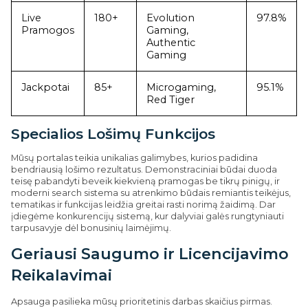
Live
180+
Evolution
97.8%
Pramogos
Gaming,
Authentic
Gaming
Jackpotai
85+
Microgaming,
95.1%
Red Tiger
Specialios Lošimų Funkcijos
Mūsų portalas teikia unikalias galimybes, kurios padidina
bendriausią lošimo rezultatus. Demonstraciniai būdai duoda
teisę pabandyti beveik kiekvieną pramogas be tikrų pinigų, ir
moderni search sistema su atrenkimo būdais remiantis teikėjus,
tematikas ir funkcijas leidžia greitai rasti norimą žaidimą. Dar
įdiegėme konkurencijų sistemą, kur dalyviai galės rungtyniauti
tarpusavyje dėl bonusinių laimėjimų.
Geriausi Saugumo ir Licencijavimo
Reikalavimai
Apsauga pasilieka mūsų prioritetinis darbas skaičius pirmas.