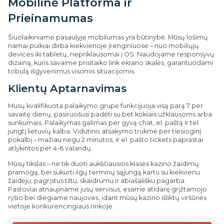
Mobilinė Platforma ir
Prieinamumas
Šiuolaikiniame pasaulyje mobilumas yra būtinybė. Mūsų lošimų
namai puikiai dirba kiekvienoje įrenginiuose – nuo mobiliųjų
devices iki tabletų, nepriklausomai į OS. Naudojame responsyvų
dizainą, kuris savaime prisitaiko link ekrano skalės, garantuodami
tobulą išgyvenimus visomis situacijomis.
Klientų Aptarnavimas
Musų kvalifikuota palaikymo grupė funkcijuoja visą parą 7 per
savaitę dienų, pasiruošusi padėti su bet kokiais užklausoms arba
sunkumais. Palaikymas galimas per gyvą chat, el. paštą ir tel.
jungtį lietuvių kalba. Vidutinis atsakymo trukmė per tiesioginį
pokalbį – mažiau negu 2 minutos, ir el. pašto tickets paprastai
atlykintos per 4-6 valandų.
Mūsų tikslas – ne tik duoti aukščiausios klasės kazino žaidimų
pramogą, bei sukurti ilgų terminų sąjungą kartu su kiekvienu
žaidėju, pagrįstus tiltu, skaidrumu ir abiašališku pagarba.
Pastoviai atnaujiname jusų servisus, esame atidarę grįžtamojo
ryšio bei diegiame naujoves, idant mūsų kazino išliktų viršūnės
vietoje konkurencingiaus rinkoje.