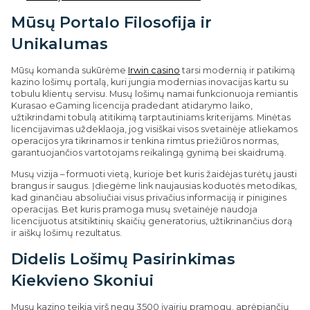
Mūsų Portalo Filosofija ir
Unikalumas
Mūsų komanda sukūrėme
Irwin casino
tarsi modernią ir patikimą
kazino lošimų portalą, kuri jungia modernias inovacijas kartu su
tobulu klientų servisu. Musų lošimų namai funkcionuoja remiantis
Kurasao eGaming licencija pradedant atidarymo laiko,
užtikrindami tobulą atitikimą tarptautiniams kriterijams. Minėtas
licencijavimas uždeklaoja, jog visiškai visos svetainėje atliekamos
operacijos yra tikrinamos ir tenkina rimtus priežiūros normas,
garantuojančios vartotojams reikalingą gynimą bei skaidrumą.
Musų vizija – formuoti vietą, kurioje bet kuris žaidėjas turėtų jausti
brangus ir saugus. Įdiegėme link naujausias koduotės metodikas,
kad ginančiau absoliučiai visus privačius informaciją ir pinigines
operacijas. Bet kuris pramoga musų svetainėje naudoja
licencijuotus atsitiktinių skaičių generatorius, užtikrinančius dorą
ir aiškų lošimų rezultatus.
Didelis Lošimų Pasirinkimas
Kiekvieno Skoniui
Musų kazino teikia virš negu 3500 įvairių pramogų, aprėpiančių