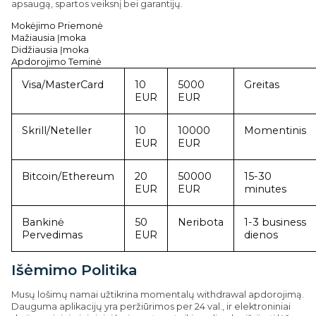
apsaugą, spartos veiksnį bei garantijų.
Mokėjimo Priemonė
Mažiausia Įmoka
Didžiausia Įmoka
Apdorojimo Teminė
Visa/MasterCard
10
5000
Greitas
EUR
EUR
Skrill/Neteller
10
10000
Momentinis
EUR
EUR
Bitcoin/Ethereum
20
50000
15-30
EUR
EUR
minutes
Bankinė
50
Neribota
1-3 business
Pervedimas
EUR
dienos
Išėmimo Politika
Musų lošimų namai užtikrina momentalų withdrawal apdorojimą.
Dauguma aplikacijų yra peržiūrimos per 24 val., ir elektroniniai