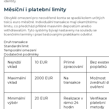
identity.
Měsíční i platební limity
Obvyklé omezení pro neověřené konta se spadá kolem určitých
tisíců euro měsíčně. Individuální transakce mají okamžitému
limitu, co předchází přílišně masivním depositům anebo
withdrawalům. Tyto systémy bývají nastaveny na souladu se
licenčními termíny i praxí testovanými praktikami odvětví.
Druh transakce
Standardní limit
Temporální omezení
Dodatečné podmínky
Nejnižší
10 EUR
Přímé
Bez existe
vklad
zpracování
poplatků
Maximální
2000 EUR
Na
Možnost
vklad
transakce
zvednutí d
ověření
Minimální
20 EUR
Realizace v
Verifikace
výběr
rámci 24
platební
hodin
metody