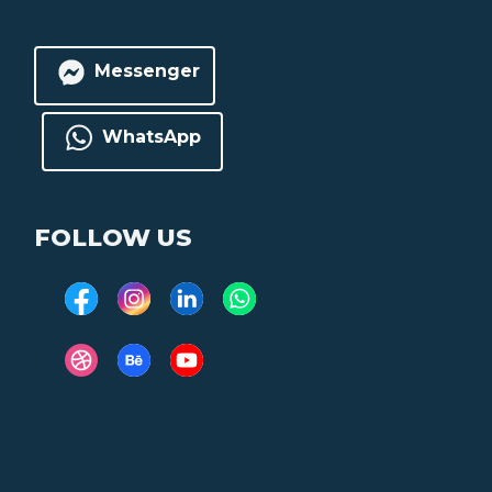
Messenger
WhatsApp
FOLLOW US