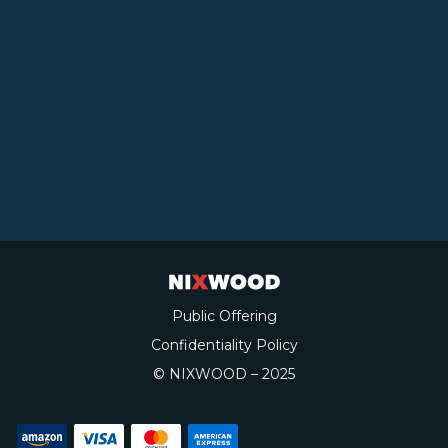
Public Offering
Confidentiality Policy
© NIXWOOD – 2025