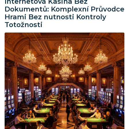
Internetová Kasina Bez
Dokumentů: Komplexní Průvodce
Hrami Bez nutnosti Kontroly
Totožnosti