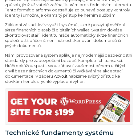
způsob, jímž uživatelé začínají k hrám prostřednictvím internetu.
Tento formát platformy odstraňuje zdlouhavé postupy kontroly
identity i umožňuje okamžitý přístup ke herním službám.
Základní základ tkví v využití systémů, které poskytují ověření
skrze finančních plateb či digitálních wallet. Systém dokáže
zkontrolovat stáří i identitu hráče automaticky skrze finančních
společností, přičemž není nutnost skenování dokumentů či
jiných dokumentů.
Námi provozovaná systém aplikuje nejmodernější bezpečnostní
standardy pro zabezpečení bezpečí kompletních transakcí.
Hráči dokážou spustit svou zábavní zkušenost během určitých
chvil beze náročných dokumentů či vyčkávání na akceptaci
dokumentace. V záběru
Acvo.it
nabízíme svižný přístup ke
stovkám her plus rychlé vyplacení výher.
Technické fundamenty systému