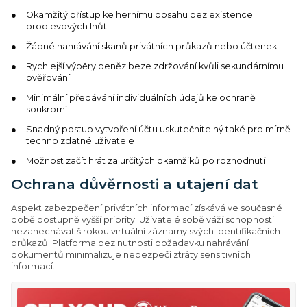
Okamžitý přístup ke hernímu obsahu bez existence
prodlevových lhůt
Žádné nahrávání skanů privátních průkazů nebo účtenek
Rychlejší výběry peněz beze zdržování kvůli sekundárnímu
ověřování
Minimální předávání individuálních údajů ke ochraně
soukromí
Snadný postup vytvoření účtu uskutečnitelný také pro mírně
techno zdatné uživatele
Možnost začít hrát za určitých okamžiků po rozhodnutí
Ochrana důvěrnosti a utajení dat
Aspekt zabezpečení privátních informací získává ve současné
době postupně vyšší priority. Uživatelé sobě váží schopnosti
nezanechávat širokou virtuální záznamy svých identifikačních
průkazů. Platforma bez nutnosti požadavku nahrávání
dokumentů minimalizuje nebezpečí ztráty sensitivních
informací.