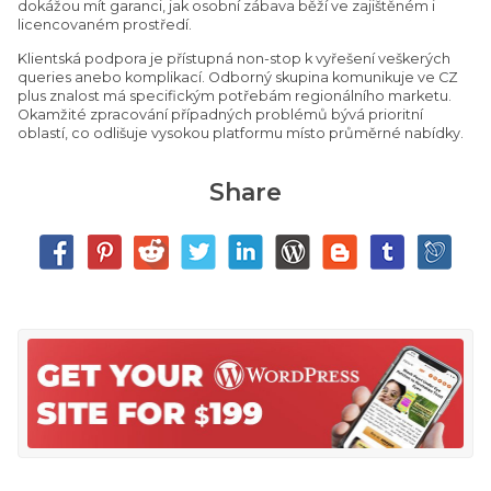
dokážou mít garanci, jak osobní zábava běží ve zajištěném i
licencovaném prostředí.
Klientská podpora je přístupná non-stop k vyřešení veškerých
queries anebo komplikací. Odborný skupina komunikuje ve CZ
plus znalost má specifickým potřebám regionálního marketu.
Okamžité zpracování případných problémů bývá prioritní
oblastí, co odlišuje vysokou platformu místo průměrné nabídky.
Share