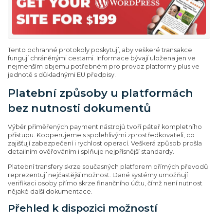
Tento ochranné protokoly poskytují, aby veškeré transakce
fungují chráněnými cestami. Informace bývají uložena jen ve
nejmenším objemu potřebném pro provoz platformy plus ve
jednotě s důkladnými EU předpisy.
Platební způsoby u platformách
bez nutnosti dokumentů
Výběr přiměřených payment nástrojů tvoří páteř kompletního
přístupu. Kooperujeme s spolehlivými zprostředkovateli, co
zajišťují zabezpečení i rychlost operací. Veškerá způsob prošla
detailním ověřováním i splňuje nejpřísnější standardy.
Platební transfery skrze současných platforem přímých převodů
reprezentují nejčastější možnost. Dané systémy umožňují
verifikaci osoby přímo skrze finančního účtu, čímž není nutnost
nějaké další dokumentace.
Přehled k dispozici možností