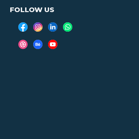
FOLLOW US