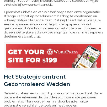
behoren tot de mogelijkheden, waardoor u steeds een wijze
vindt die bij uw wensen aansluit.
Tijdens het uitbetalen van winsten toepassen onze organisatie
strenge verificatieprocedures om bedrog te voorkomen en
witwaspraktijken tegen te gaan. Dat impliceert dat u tijdens uw
eerste opname mogelijk om legitimiteitspapieren wordt
geïnformeerd. Ofschoon dit een aanvullende fase impliceert, is
dit een wettelijke eis die uw beveiliging en die van medespelers
deelnemers waarborgt.
Het Strategie omtrent
Gecontroleerd Wedden
Bewust gokken bevindt zich bij onze organisatie centraal. Onze
organisatie erkennen dat wedden voor sommige personen
problematisch kan worden, en hierdoor bezitten onze
organisatie verschillende tools en maatregelen