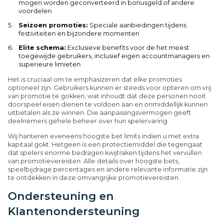
mogen worden geconverteerd in bonusgeld of andere
voordelen
Seizoen promoties:
Speciale aanbiedingen tijdens
festiviteiten en bijzondere momenten
Elite schema:
Exclusieve benefits voor de het meest
toegewijde gebruikers, inclusief eigen accountmanagers en
superieure limieten
Het is cruciaal om te emphasizeren dat elke promoties
optioneel zijn. Gebruikers kunnen er steeds voor opteren om vrij
van promotie te gokken, wat inhoudt dat deze personen nooit
doorspeel eisen dienen te voldoen aan en onmiddellijk kunnen
uitbetalen als ze winnen. Die aanpassingsvermogen geeft
deelnemers gehele beheer over hun spelervaring.
Wij hanteren eveneens hoogste bet limits indien u met extra
kapitaal gokt. Hetgeen is een protectiemiddel die tegengaat
dat spelers enorme bedragen kwijtraken tijdens het vervullen
van promotievereisten. Alle details over hoogste bets,
speelbijdrage percentages en andere relevante informatie zijn
te ontdekken in deze omvangrijke promotievereisten.
Ondersteuning en
Klantenondersteuning