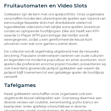
Fruitautomaten en Video Slots
Gokkasten zijn de kern met ons spelportfolio. Onze organisatie
verschaffen honderden uiteenlopende spellen aan, lopend van
eenvoudige klassieke slots met driedubbele wielen tot
ingewikkelde videoslots met talrijke extra spellen, kosteloze
rondes en oplopende hoofdprijzen. Elke slot heeft een RTP-
waarde to Player (RTP) percentage dat helder wordt
weergegeven, zodat u een geïnformeerde keuze kunt
uitvoeren over wat voor games u wenst doen.
De collectie wordt regelmatig uitgebreid met de nieuwste
lancering. Populaire onderwerpen variëren van oude culturen
en legenden tot moderne popcultuur en actie-avonturen. Voor
spelers die prefereren enorme prijzen houden, presenteren wij
ook meerdere groeiende jackpot gokkasten aan waarin de
jackpot blijft toenemen tot een gelukkige speler de hoofdprijs
verwerft.
Tafelgames
Naast gokkasten verschaffen onze organisatie ook een
uitgebreide keuze tafelspellen aan. Overweeg daarmee aan
diverse versies van roulette, eenentwintig, punto banco en
kaartpoker. Ieder spelletje is beschikbaar in diverse
uitvoeringen, opdat zowel starters als doorgewinterde