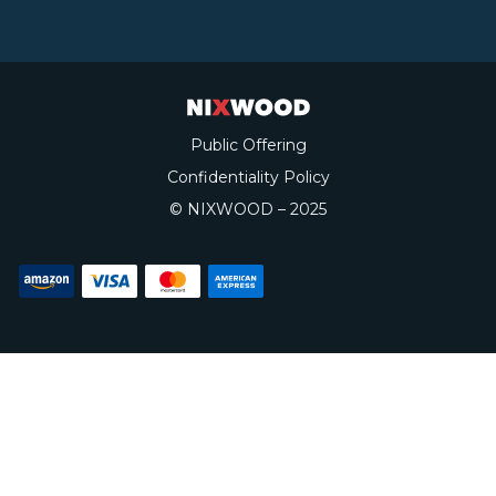
Public Offering
Confidentiality Policy
© NIXWOOD – 2025