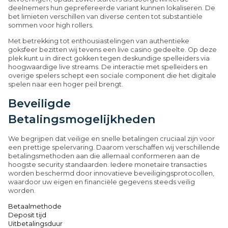
deelnemers hun geprefereerde variant kunnen lokaliseren. De
bet limieten verschillen van diverse centen tot substantiële
sommen voor high rollers.
Met betrekking tot enthousiastelingen van authentieke
goksfeer bezitten wij tevens een live casino gedeelte. Op deze
plek kunt u in direct gokken tegen deskundige spelleiders via
hoogwaardige live streams. De interactie met spelleiders en
overige spelers schept een sociale component die het digitale
spelen naar een hoger peil brengt.
Beveiligde
Betalingsmogelijkheden
We begrijpen dat veilige en snelle betalingen cruciaal zijn voor
een prettige spelervaring. Daarom verschaffen wij verschillende
betalingsmethoden aan die allemaal conformeren aan de
hoogste security standaarden. Iedere monetaire transacties
worden beschermd door innovatieve beveiligingsprotocollen,
waardoor uw eigen en financiële gegevens steeds veilig
worden.
Betaalmethode
Deposit tijd
Uitbetalingsduur