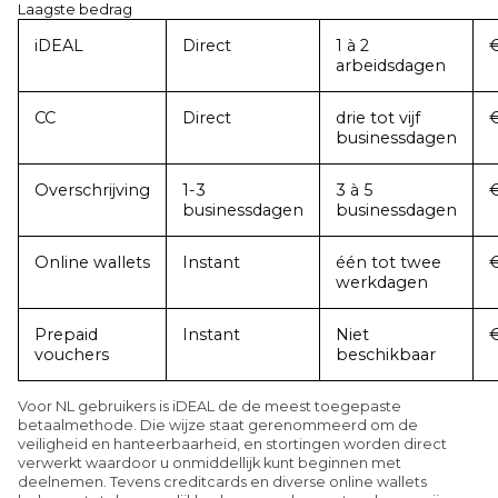
Laagste bedrag
iDEAL
Direct
1 à 2
arbeidsdagen
CC
Direct
drie tot vijf
businessdagen
Overschrijving
1-3
3 à 5
businessdagen
businessdagen
Online wallets
Instant
één tot twee
werkdagen
Prepaid
Instant
Niet
vouchers
beschikbaar
Voor NL gebruikers is iDEAL de de meest toegepaste
betaalmethode. Die wijze staat gerenommeerd om de
veiligheid en hanteerbaarheid, en stortingen worden direct
verwerkt waardoor u onmiddellijk kunt beginnen met
deelnemen. Tevens creditcards en diverse online wallets