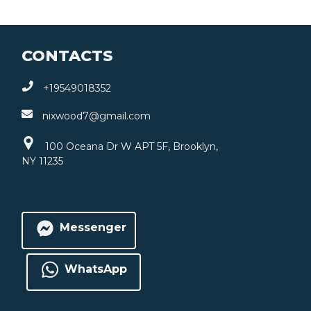
CONTACTS
+19549018352
nixwood7@gmail.com
100 Oceana Dr W APT 5F, Brooklyn,
NY 11235
Messenger
WhatsApp