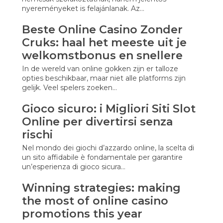
nyereményeket is felajánlanak. Az…
Beste Online Casino Zonder
Cruks: haal het meeste uit je
welkomstbonus en snellere
In de wereld van online gokken zijn er talloze
opties beschikbaar, maar niet alle platforms zijn
gelijk. Veel spelers zoeken…
Gioco sicuro: i Migliori Siti Slot
Online per divertirsi senza
rischi
Nel mondo dei giochi d’azzardo online, la scelta di
un sito affidabile è fondamentale per garantire
un’esperienza di gioco sicura…
Winning strategies: making
the most of online casino
promotions this year