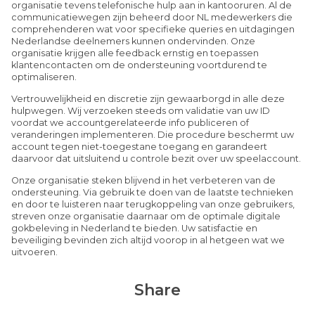
organisatie tevens telefonische hulp aan in kantooruren. Al de
communicatiewegen zijn beheerd door NL medewerkers die
comprehenderen wat voor specifieke queries en uitdagingen
Nederlandse deelnemers kunnen ondervinden. Onze
organisatie krijgen alle feedback ernstig en toepassen
klantencontacten om de ondersteuning voortdurend te
optimaliseren.
Vertrouwelijkheid en discretie zijn gewaarborgd in alle deze
hulpwegen. Wij verzoeken steeds om validatie van uw ID
voordat we accountgerelateerde info publiceren of
veranderingen implementeren. Die procedure beschermt uw
account tegen niet-toegestane toegang en garandeert
daarvoor dat uitsluitend u controle bezit over uw speelaccount.
Onze organisatie steken blijvend in het verbeteren van de
ondersteuning. Via gebruik te doen van de laatste technieken
en door te luisteren naar terugkoppeling van onze gebruikers,
streven onze organisatie daarnaar om de optimale digitale
gokbeleving in Nederland te bieden. Uw satisfactie en
beveiliging bevinden zich altijd voorop in al hetgeen wat we
uitvoeren.
Share