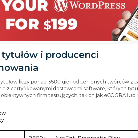
o tytułów i producenci
mowania
tułów liczy ponad 3500 gier od cenionych twórców z ca
ie z certyfikowanymi dostawcami software, których tyt
 obiektywnych firm testujących, takich jak eCOGRA lub i
łów
cy