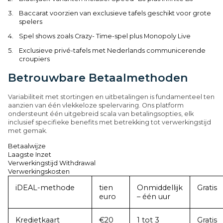
Baccarat voorzien van exclusieve tafels geschikt voor grote
spelers
Spel shows zoals Crazy- Time-spel plus Monopoly Live
Exclusieve privé-tafels met Nederlands communicerende
croupiers
Betrouwbare Betaalmethoden
Variabiliteit met stortingen en uitbetalingen is fundamenteel ten
aanzien van één vlekkeloze spelervaring. Ons platform
ondersteunt één uitgebreid scala van betalingsopties, elk
inclusief specifieke benefits met betrekking tot verwerkingstijd
met gemak.
Betaalwijze
Laagste Inzet
Verwerkingstijd Withdrawal
Verwerkingskosten
iDEAL-methode
tien
Onmiddellijk
Gratis
euro
– één uur
Kredietkaart
€20
1 tot 3
Gratis