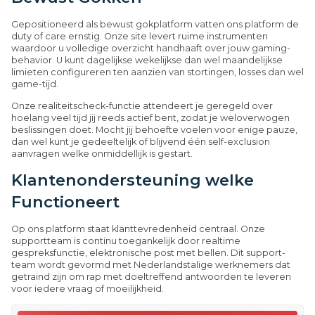
Gepositioneerd als bewust gokplatform vatten ons platform de
duty of care ernstig. Onze site levert ruime instrumenten
waardoor u volledige overzicht handhaaft over jouw gaming-
behavior. U kunt dagelijkse wekelijkse dan wel maandelijkse
limieten configureren ten aanzien van stortingen, losses dan wel
game-tijd.
Onze realiteitscheck-functie attendeert je geregeld over
hoelang veel tijd jij reeds actief bent, zodat je weloverwogen
beslissingen doet. Mocht jij behoefte voelen voor enige pauze,
dan wel kunt je gedeeltelijk of blijvend één self-exclusion
aanvragen welke onmiddellijk is gestart.
Klantenondersteuning welke
Functioneert
Op ons platform staat klanttevredenheid centraal. Onze
supportteam is continu toegankelijk door realtime
gespreksfunctie, elektronische post met bellen. Dit support-
team wordt gevormd met Nederlandstalige werknemers dat
getraind zijn om rap met doeltreffend antwoorden te leveren
voor iedere vraag of moeilijkheid.