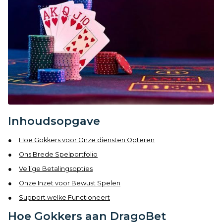
Inhoudsopgave
Hoe Gokkers voor Onze diensten Opteren
Ons Brede Spelportfolio
Veilige Betalingsopties
Onze Inzet voor Bewust Spelen
Support welke Functioneert
Hoe Gokkers aan DragoBet