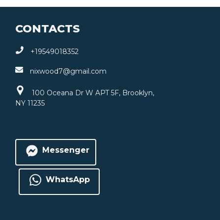
CONTACTS
+19549018352
nixwood7@gmail.com
100 Oceana Dr W APT 5F, Brooklyn,
NY 11235
Messenger
WhatsApp