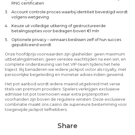
RNG certificaten
Account controle proces waarbij identiteit bevestigd wordt
volgens wetgeving
Keuze uit volledige uitkering of gestructureerde
betalingsopties voor bedragen boven €1 mln
Optionele privacy – winnaars beslissen zelf of hun succes
gepubliceerd wordt
Onze hoofdprijs voorwaarden zijn glashelder: geen maximum
uitbetalingslimieten, geen vereiste wachttijden na een win, en
complete ondersteuning van het VIP-team tijdens het hele
traject. Bij benaderen we iedere jackpot victor als royalty, met
persoonlijke begeleiding en monetair advies indien gewenst.
Het pot aanbod wordt iedere maand uitgebreid met verse
titels van premium providers. Spelers verkrijgen exclusieve
admissie tot pot toernooien waar extra prijzenpotten
voorhanden zijn boven de reguliere winsten. Deze exclusieve
combinatie maakt ons casino de superieure bestemming voor
toegewijde jackpot liefhebbers.
Share