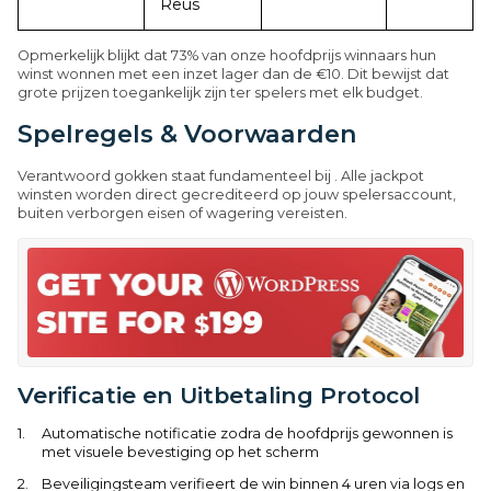
Reus
Opmerkelijk blijkt dat 73% van onze hoofdprijs winnaars hun
winst wonnen met een inzet lager dan de €10. Dit bewijst dat
grote prijzen toegankelijk zijn ter spelers met elk budget.
Spelregels & Voorwaarden
Verantwoord gokken staat fundamenteel bij . Alle jackpot
winsten worden direct gecrediteerd op jouw spelersaccount,
buiten verborgen eisen of wagering vereisten.
Verificatie en Uitbetaling Protocol
Automatische notificatie zodra de hoofdprijs gewonnen is
met visuele bevestiging op het scherm
Beveiligingsteam verifieert de win binnen 4 uren via logs en