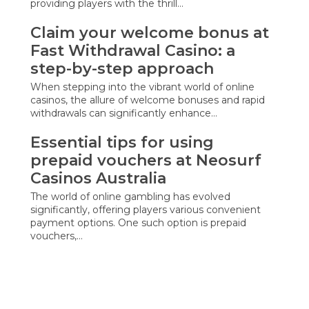
providing players with the thrill…
Claim your welcome bonus at
Fast Withdrawal Casino: a
step-by-step approach
When stepping into the vibrant world of online
casinos, the allure of welcome bonuses and rapid
withdrawals can significantly enhance…
Essential tips for using
prepaid vouchers at Neosurf
Casinos Australia
The world of online gambling has evolved
significantly, offering players various convenient
payment options. One such option is prepaid
vouchers,…