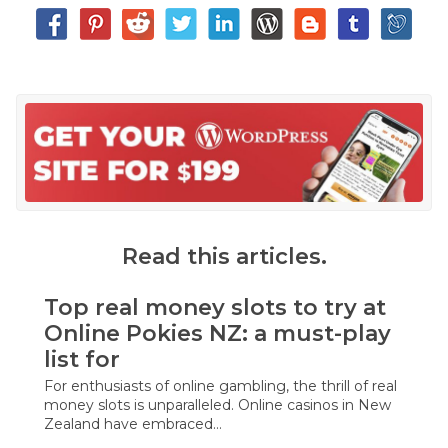
Read this articles.
Top real money slots to try at
Online Pokies NZ: a must-play
list for
For enthusiasts of online gambling, the thrill of real
money slots is unparalleled. Online casinos in New
Zealand have embraced…