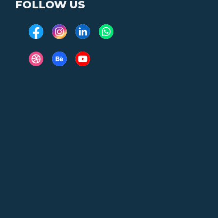
FOLLOW US