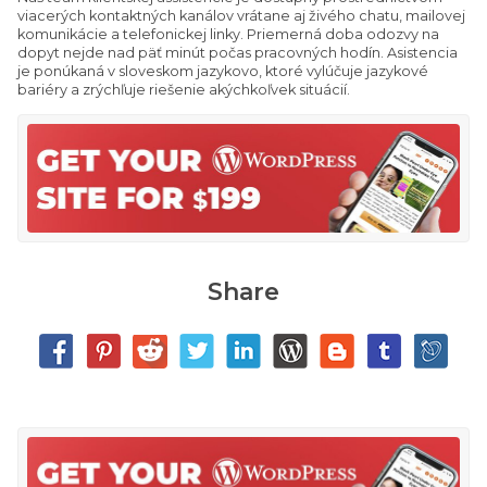
viacerých kontaktných kanálov vrátane aj živého chatu, mailovej
komunikácie a telefonickej linky. Priemerná doba odozvy na
dopyt nejde nad päť minút počas pracovných hodín. Asistencia
je ponúkaná v sloveskom jazykovo, ktoré vylúčuje jazykové
bariéry a zrýchľuje riešenie akýchkoľvek situácií.
Share