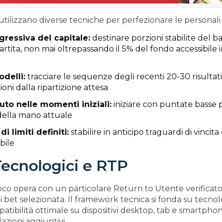
 utilizzano diverse tecniche per perfezionare le personali 
ressiva del capitale:
destinare porzioni stabilite del b
partita, non mai oltrepassando il 5% del fondo accessibile 
delli:
tracciare le sequenze degli recenti 20-30 risultat
zioni dalla ripartizione attesa
to nelle momenti iniziali:
iniziare con puntate basse p
 della mano attuale
i limiti definiti:
stabilire in anticipo traguardi di vincita 
bile
Tecnologici e RTP
oco opera con un particolare Return to Utente verificato
 di bet selezionata. Il framework tecnica si fonda su tecn
atibilità ottimale su dispositivi desktop, tab e smartphon
lazioni aggiuntivi.