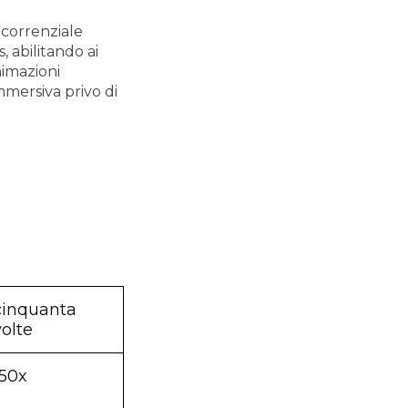
ncorrenziale
, abilitando ai
nimazioni
mmersiva privo di
cinquanta
volte
150x