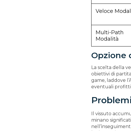
Veloce Modal
Multi-Path
Modalità
Opzione d
La scelta della ve
obiettivi di parti
game, laddove l’
eventuali profitti
Problemi
Il vissuto accumu
minano significat
nell’inseguiment