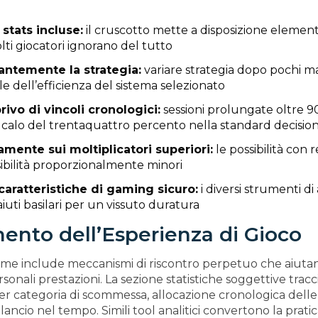
 stats incluse:
il cruscotto mette a disposizione elementi 
lti giocatori ignorano del tutto
antemente la strategia:
variare strategia dopo pochi ma
le dell’efficienza del sistema selezionato
rivo di vincoli cronologici:
sessioni prolungate oltre 9
calo del trentaquattro percento nella standard decisio
mente sui moltiplicatori superiori:
le possibilità con 
ibilità proporzionalmente minori
aratteristiche di gaming sicuro:
i diversi strumenti d
iuti basilari per un vissuto duratura
ento dell’Esperienza di Gioco
me include meccanismi di riscontro perpetuo che aiutano
rsonali prestazioni. La sezione statistiche soggettive trac
 per categoria di scommessa, allocazione cronologica delle
ancio nel tempo. Simili tool analitici convertono la pratic