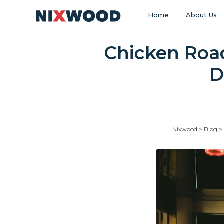
Home
About Us
Chicken Road
D
Nixwood
>
Blog
>