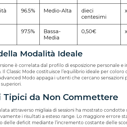
ità
96.5%
Medio-Alta
dieci
centesimi
97.5%
Bassa-
0,50€
Media
ella Modalità Ideale
rsione è correlata dal profilo di esposizione personale e i
ta. Il Classic Mode costituisce l’equilibrio ideale per coloro 
Advanced Modo appaga i utenti che cercano sensazioni pi
 superiori.
 Tipici da Non Commettere
lata attraverso migliaia di sessioni ha mostrato condotte
ivamente i risultati a esteso range. Lo maggiore errore st
o delle deficit mediante l’incremento costante delle s