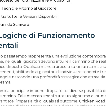
uccesso per Ottimizzare le Probabilità
e Tecnici e Ritorno al Giocatore
ra tutte le Versioni Disponibili
uni da Schivare
 Logiche di Funzionamento
ntali
tico passatempo rappresenta una evoluzione contemporan
e, nei quali i giocatori devono intuire il cammino che reali
ce disposta. Qualsiasi mano si articola su un’unica matric
tecedenti, abilitando ai giocatori di individuare schemi e t
regole nasconde una profondità strategica che attrae sia 
orama.
amica principale impone di optare tra diverse possibilità
l cammino. Tale meccanismo sfrutta un algoritmo di numer
rantisce l’imparzialità di qualsiasi outcome.
Chicken Road 