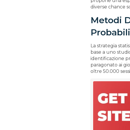
propone una esper
diverse chance s
Metodi D
Probabil
La strategia stat
base a uno studi
identificazione 
paragonato ai gi
oltre 50.000 sessi