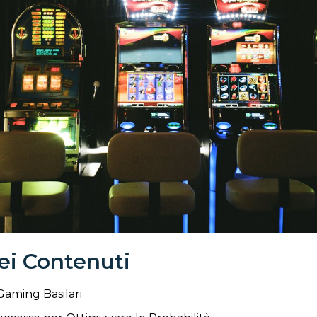
ei Contenuti
Gaming Basilari