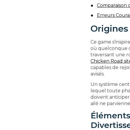
Comparaison d
Erreurs Coura
Origine
Ce game s’inspir
où quelconque ch
traversant une 
Chicken Road site
capables de rejo
avisés.
Un système cent
lequel toute phas
doivent anticipe
ailé ne parvienn
Éléments
Divertis