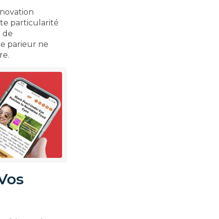
nnovation
tte particularité
x de
le parieur ne
re.
Vos