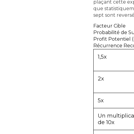
plaçant cette ex
que statistiquem
sept sont revers
Facteur Cible
Probabilité de S
Profit Potentiel 
Récurrence Re
1,5x
2x
5x
Un multiplic
de 10x