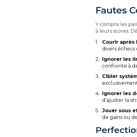
Fautes C
Y compris les pa
à leurs scores. D
Courir après 
divers échecs
Ignorer les l
confronte à d
Cibler systé
exclusivement 
Ignorer les 
d’ajuster la s
Jouer sous e
de gains ou d
Perfecti