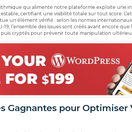
ithmique qui alimente notre plateforme exploite une i
estable, certifiant une visibilité totale sur tout score. Ce
tue un élément vérifié : selon les normes internationau
-19, l’ensemble des issues sont créés avant encore que 
, puis cryptés pour prévenir toute manipulation ultérieu
s Gagnantes pour Optimiser 