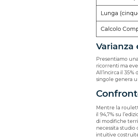
Lunga (cinque
Calcolo Comp
Varianza 
Presentiamo una v
ricorrenti ma ev
All’incirca il 35
singole genera u
Confronto
Mentre la roulet
il 94,7% su l’edi
di modifiche terr
necessita studio 
intuitive costruit