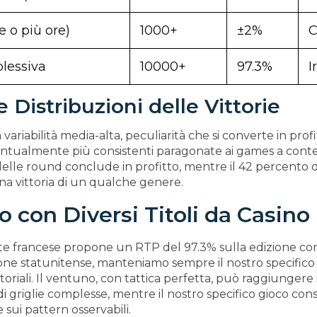
 o più ore)
1000+
±2%
C
lessiva
10000+
97.3%
I
e Distribuzioni delle Vittorie
ariabilità media-alta, peculiarità che si converte in prof
entualmente più consistenti paragonate ai games a conte
% delle round conclude in profitto, mentre il 42 percento
na vittoria di un qualche genere.
 con Diversi Titoli da Casino
te francese propone un RTP del 97.3% sulla edizione con
zione statunitense, manteniamo sempre il nostro specifico
itoriali. Il ventuno, con tattica perfetta, può raggiungere 
di griglie complesse, mentre il nostro specifico gioco con
e sui pattern osservabili.