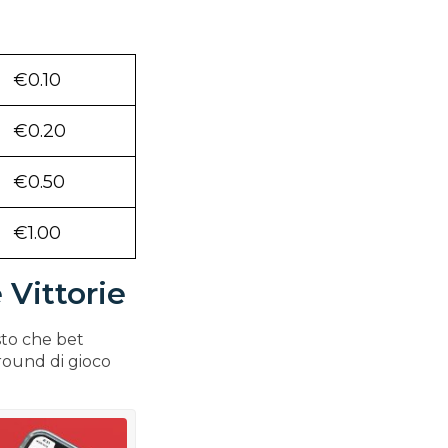
€0.10
€0.20
€0.50
€1.00
 Vittorie
sto che bet
round di gioco