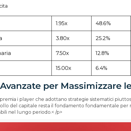
cita
1.95x
48.6%
a
3.80x
25.2%
naria
7.50x
12.8%
15.00x
6.4%
 Avanzate per Massimizzare le
remia i player che adottano strategie sistematici piutto
ollo del capitale resta il fondamento fondamentale per 
bili nel lungo periodo.< /p>