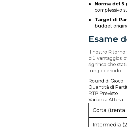
Norma del 5 
complessivo su
Target di Par
budget original
Esame d
Il nostro Ritorno 
più vantaggiosi o
significa che sta
lungo periodo.
Round di Gioco
Quantità di Parti
RTP Previsto
Varianza Attesa
Corta (trenta
Intermedia (2