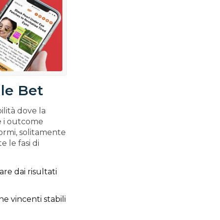
lle Bet
lità dove la
e i outcome
formi, solitamente
 le fasi di
e dai risultati
vincenti stabili