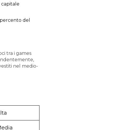
 capitale
ta percento del
oci tra i games
ipendentemente,
vestiti nel medio-
lta
edia