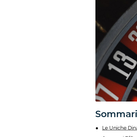
Sommari
Le Uniche Din