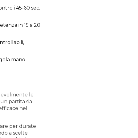
ntro i 45-60 sec.
tenza in 15 a 20
trollabili,
ngola mano
otevolmente le
un partita sia
fficace nel
tare per durate
ndo a scelte