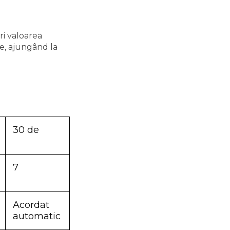
ri valoarea
te, ajungând la
30 de
7
Acordat
automatic