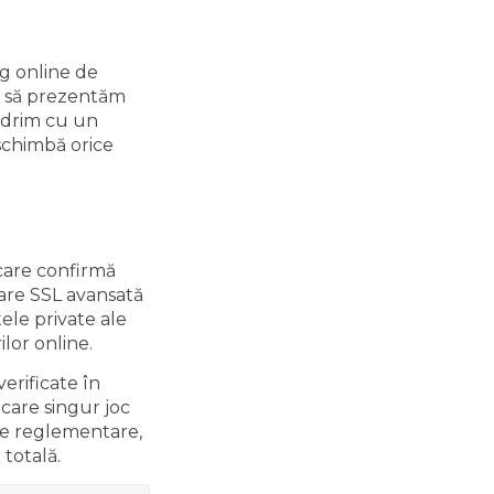
g online de
v: să prezentăm
ndrim cu un
 schimbă orice
care confirmă
tare SSL avansată
ele private ale
lor online.
rificate în
care singur joc
 de reglementare,
 totală.