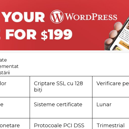
ate
lementat
tării
lor
Criptare SSL cu 128
Verificare 
biți
de
Sisteme certificate
Lunar
Monetare
Protocoale PCI DSS
Trimestrial