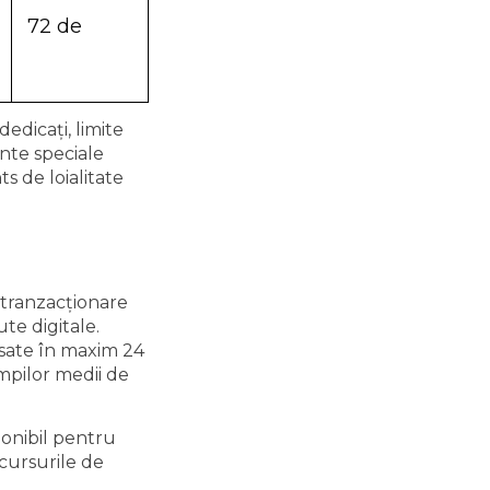
72 de
edicați, limite
ente speciale
s de loialitate
 tranzacționare
te digitale.
esate în maxim 24
mpilor medii de
ponibil pentru
cursurile de