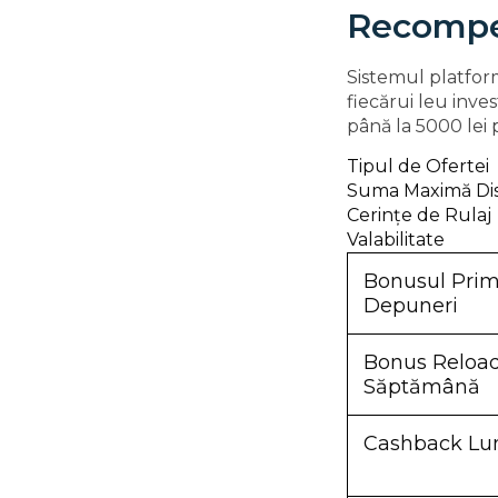
Recompen
Sistemul platfor
fiecărui leu inve
până la 5000 lei 
Tipul de Ofertei
Suma Maximă Dis
Cerințe de Rulaj
Valabilitate
Bonusul Prim
Depuneri
Bonus Reloa
Săptămână
Cashback Lu