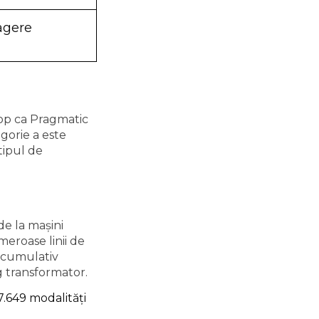
ragere
top ca Pragmatic
gorie a este
tipul de
de la mașini
eroase linii de
 cumulativ
ig transformator.
.649 modalități