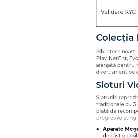
Validare KYC
Colecția 
Biblioteca noastr
Play, NetEnt, Ev
aranjată pentru n
divertisment pe ca
Sloturi V
Sloturile reprezi
tradiționale cu 3
plată de recompe
progresive ating 
Aparate Meg
de câștig posib