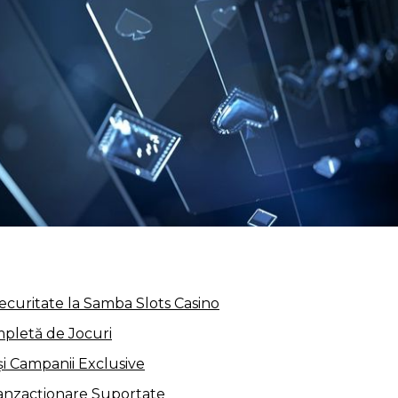
 Securitate la Samba Slots Casino
mpletă de Jocuri
 Campanii Exclusive
anzacționare Suportate