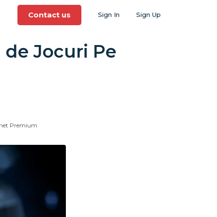
Contact us
Sign In
Sign Up
 de Jocuri Pe
ernet Premium