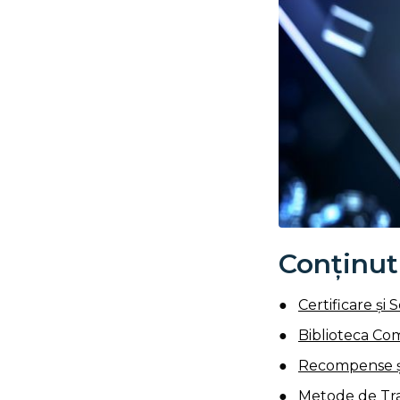
Conținut
Certificare și
Biblioteca Co
Recompense și
Metode de Tr