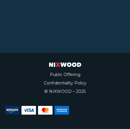
Public Offering
Confidentiality Policy
© NIXWOOD – 2025