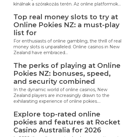
kínálnak a szórakozás terén. Az online platformok…
Top real money slots to try at
Online Pokies NZ: a must-play
list for
For enthusiasts of online gambling, the thrill of real
money slots is unparalleled. Online casinos in New
Zealand have embraced…
The perks of playing at Online
Pokies NZ: bonuses, speed,
and security combined
In the dynamic world of online casinos, New
Zealand players are increasingly drawn to the
exhilarating experience of online pokies.…
Explore top-rated online
pokies and features at Rocket
Casino Australia for 2026