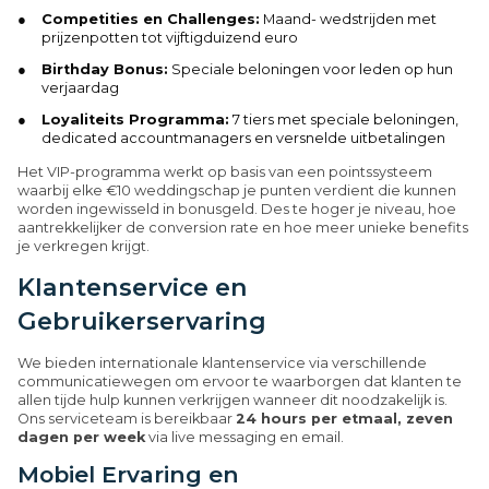
Competities en Challenges:
Maand- wedstrijden met
prijzenpotten tot vijftigduizend euro
Birthday Bonus:
Speciale beloningen voor leden op hun
verjaardag
Loyaliteits Programma:
7 tiers met speciale beloningen,
dedicated accountmanagers en versnelde uitbetalingen
Het VIP-programma werkt op basis van een pointssysteem
waarbij elke €10 weddingschap je punten verdient die kunnen
worden ingewisseld in bonusgeld. Des te hoger je niveau, hoe
aantrekkelijker de conversion rate en hoe meer unieke benefits
je verkregen krijgt.
Klantenservice en
Gebruikerservaring
We bieden internationale klantenservice via verschillende
communicatiewegen om ervoor te waarborgen dat klanten te
allen tijde hulp kunnen verkrijgen wanneer dit noodzakelijk is.
Ons serviceteam is bereikbaar
24 hours per etmaal, zeven
dagen per week
via live messaging en email.
Mobiel Ervaring en