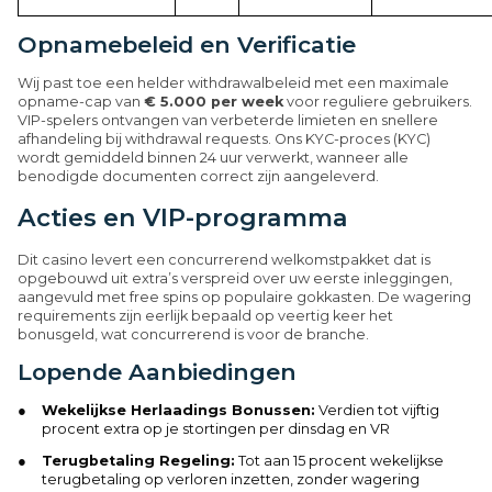
Opnamebeleid en Verificatie
Wij past toe een helder withdrawalbeleid met een maximale
opname-cap van
€ 5.000 per week
voor reguliere gebruikers.
VIP-spelers ontvangen van verbeterde limieten en snellere
afhandeling bij withdrawal requests. Ons KYC-proces (KYC)
wordt gemiddeld binnen 24 uur verwerkt, wanneer alle
benodigde documenten correct zijn aangeleverd.
Acties en VIP-programma
Dit casino levert een concurrerend welkomstpakket dat is
opgebouwd uit extra’s verspreid over uw eerste inleggingen,
aangevuld met free spins op populaire gokkasten. De wagering
requirements zijn eerlijk bepaald op veertig keer het
bonusgeld, wat concurrerend is voor de branche.
Lopende Aanbiedingen
Wekelijkse Herlaadings Bonussen:
Verdien tot vijftig
procent extra op je stortingen per dinsdag en VR
Terugbetaling Regeling:
Tot aan 15 procent wekelijkse
terugbetaling op verloren inzetten, zonder wagering