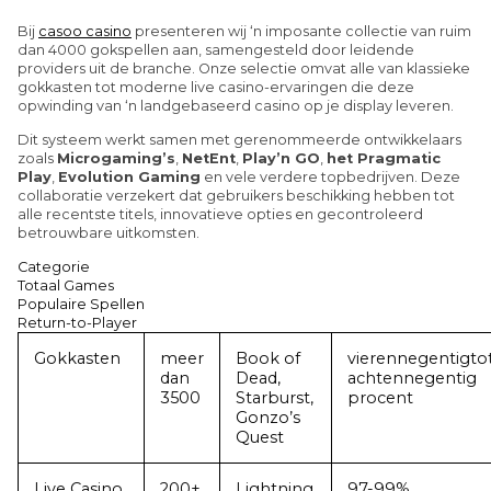
Bij
casoo casino
presenteren wij ‘n imposante collectie van ruim
dan 4000 gokspellen aan, samengesteld door leidende
providers uit de branche. Onze selectie omvat alle van klassieke
gokkasten tot moderne live casino-ervaringen die deze
opwinding van ‘n landgebaseerd casino op je display leveren.
Dit systeem werkt samen met gerenommeerde ontwikkelaars
zoals
Microgaming’s
,
NetEnt
,
Play’n GO
,
het Pragmatic
Play
,
Evolution Gaming
en vele verdere topbedrijven. Deze
collaboratie verzekert dat gebruikers beschikking hebben tot
alle recentste titels, innovatieve opties en gecontroleerd
betrouwbare uitkomsten.
Categorie
Totaal Games
Populaire Spellen
Return-to-Player
Gokkasten
meer
Book of
vierennegentigto
dan
Dead,
achtennegentig
3500
Starburst,
procent
Gonzo’s
Quest
Live Casino
200+
Lightning
97-99%