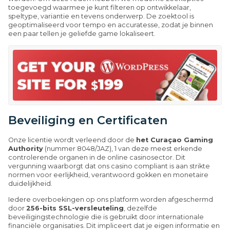
toegevoegd waarmee je kunt filteren op ontwikkelaar,
speltype, variantie en tevens onderwerp. De zoektool is
geoptimaliseerd voor tempo en accuratesse, zodat je binnen
een paar tellen je geliefde game lokaliseert.
Beveiliging en Certificaten
Onze licentie wordt verleend door de
het Curaçao Gaming
Authority
(nummer 8048/JAZ), 1 van deze meest erkende
controlerende organen in de online casinosector. Dit
vergunning waarborgt dat ons casino compliant is aan strikte
normen voor eerlijkheid, verantwoord gokken en monetaire
duidelijkheid.
Iedere overboekingen op ons platform worden afgeschermd
door
256-bits SSL-versleuteling
, dezelfde
beveiligingstechnologie die is gebruikt door internationale
financiële organisaties. Dit impliceert dat je eigen informatie en