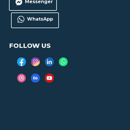
Messenger
WhatsApp
FOLLOW US