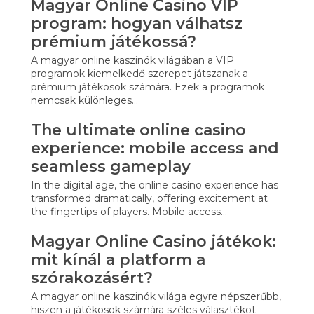
Magyar Online Casino VIP
program: hogyan válhatsz
prémium játékossá?
A magyar online kaszinók világában a VIP
programok kiemelkedő szerepet játszanak a
prémium játékosok számára. Ezek a programok
nemcsak különleges…
The ultimate online casino
experience: mobile access and
seamless gameplay
In the digital age, the online casino experience has
transformed dramatically, offering excitement at
the fingertips of players. Mobile access…
Magyar Online Casino játékok:
mit kínál a platform a
szórakozásért?
A magyar online kaszinók világa egyre népszerűbb,
hiszen a játékosok számára széles választékot