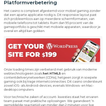
Platformverbetering
Het casino is compleet afgestemd voor mobiel gaming zonder
dat een aparte applicatie nodig is. Dit responsive layout past
zich probleemloos aan op meerdere schermformaten, van
mobiele telefoons tot tablets. Ruim dan 95 procent van de
gameportfolio is geschikt met mobiele apparaten, waardoor je
overal en altijd kan gokken.
Onze loading times zijn verbeterd met gebruik van moderne
webtechnologieën zoals
het HTML5
en
contentdeliverynetwerken (CDNs), hetgeen zorgt in soepele
gaming ook bij trage internetconnecties. Dit casino ondersteunt
zowel iOS- als Android-devices, evenals Windows- en Mac-
desktopcomputers.
Voor technische zaken of account- kwesties staat het ervaren
team paraat met praktische oplossingen. We garandeert ‘n
gemiddelde reactietijd van minder dan 2 minuten voor live