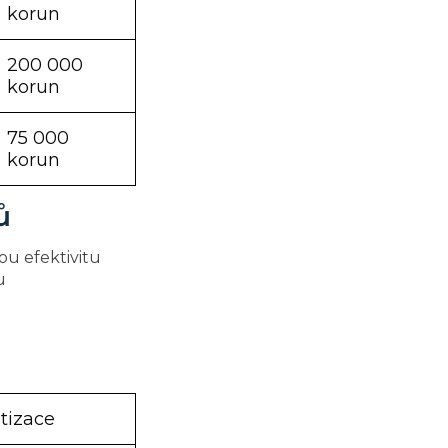
korun
200 000
korun
75 000
korun
ů
ou efektivitu
u
ntizace