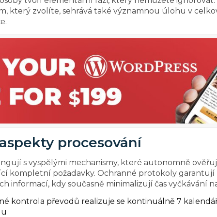
 osoby tvoří elementární fázi, který nemůžete ignorovat.
ém, který zvolíte, sehrává také významnou úlohu v cel
e.
 aspekty procesování
ngují s vyspělými mechanismy, které autonomně ověřují
cí kompletní požadavky. Ochranné protokoly garantují 
ích informací, kdy současně minimalizují čas vyčkávání n
é kontrola převodů realizuje se kontinuálně 7 kalendář
lu