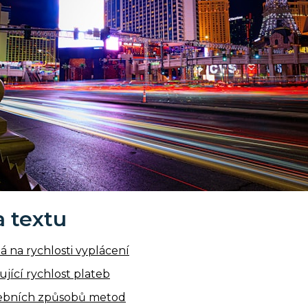
a textu
tá na rychlosti vyplácení
ující rychlost plateb
tebních způsobů metod