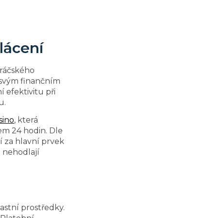
lácení
hráčského
e svým finančním
 efektivitu při
u.
sino
, která
em 24 hodin. Dle
í za hlavní prvek
i nehodlají
astní prostředky.