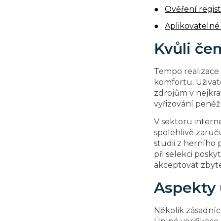
Ověření regist
Aplikovatelné
Kvůli čem
Tempo realizace 
komfortu. Uživat
zdrojům v nejkra
vyřizování peně
V sektoru intern
spolehlivě zaruč
studii z herního
při selekci posky
akceptovat zbyt
Aspekty 
Několik zásadníc