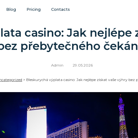
Blog
Pricing
Contacts
ata casino: Jak nejlépe 
bez přebytečného čekán
Admin
29.05.2026
ncategorized
>
Bleskurychá výplata casino: Jak nejlépe získat vaše výhry bez