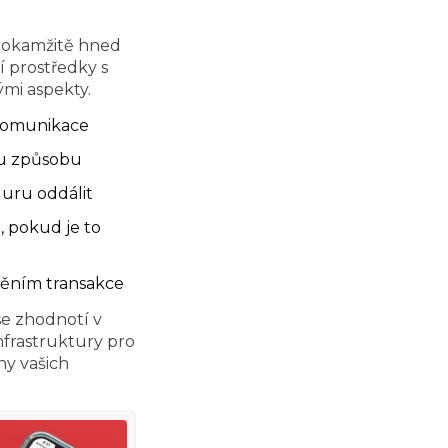
u okamžitě hned
í prostředky s
ými aspekty.
 komunikace
bu způsobu
duru oddálit
, pokud je to
těním transakce
e zhodnotí v
nfrastruktury pro
ny vašich