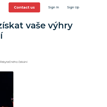
Contact us
Sign In
Sign Up
získat vaše výhry
í
 přebytečného čekání